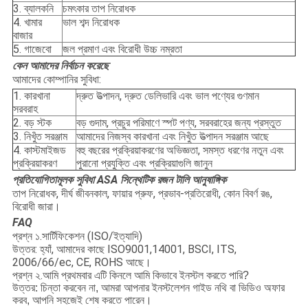
3. ব্যালকনি
চমৎকার তাপ নিরোধক
4. খামার
ভাল শব্দ নিরোধক
বাজার
5. গাজেবো
জল প্রমাণ এবং বিরোধী উচ্চ নম্রতা
কেন আমাদের নির্বাচন করেছে
আমাদের কোম্পানির সুবিধা:
1. কারখানা
দ্রুত উত্পাদন, দ্রুত ডেলিভারি এবং ভাল পণ্যের গুণমান
সরবরাহ
2. বড় স্টক
বড় গুদাম, প্রচুর পরিমাণে স্পট পণ্য, সরবরাহের জন্য প্রস্তুত
3. নিখুঁত সরঞ্জাম
আমাদের নিজস্ব কারখানা এবং নিখুঁত উত্পাদন সরঞ্জাম আছে
4. কাস্টমাইজড
বহু বছরের প্রক্রিয়াকরণের অভিজ্ঞতা, সমস্ত ধরণের নতুন এবং
প্রক্রিয়াকরণ
পুরানো প্রযুক্তি এবং প্রক্রিয়াগুলি জানুন
প্রতিযোগিতামূলক
সুবিধা
ASA সিন্থেটিক রজন টালি আনুষাঙ্গিক
তাপ নিরোধক, দীর্ঘ জীবনকাল, ফায়ার প্রুফ, প্রভাব-প্রতিরোধী, কোন বিবর্ণ রঙ,
বিরোধী জারা।
FAQ
প্রশ্ন ১.সার্টিফিকেশন (ISO/ইত্যাদি)
উত্তর: হ্যাঁ, আমাদের কাছে ISO9001,14001, BSCI, ITS,
2006/66/ec, CE, ROHS আছে।
প্রশ্ন ২.
আমি প্রথমবার এটি কিনলে আমি কিভাবে ইনস্টল করতে পারি?
উত্তর: চিন্তা করবেন না, আমরা আপনার ইনস্টলেশন গাইড নথি বা ভিডিও অফার 
করব, আপনি সহজেই শেষ করতে পারেন।