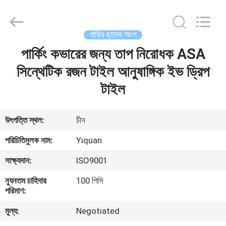
Foshan
Yiquan
Plastic
Building
Material
বাড়ির ছাদের অংশ
Co.Ltd.
All
Rights
পার্কিং কভারের জন্য তাপ নিরোধক ASA
বাড়ি
Reserved.
সিন্থেটিক রজন টাইল আনুষাঙ্গিক ইভ ড্রিপ
পণ্য
টাইল
আমাদের
উৎপত্তি স্থল:
চীন
সম্পর্কে
পরিচিতিমুলক নাম:
Yiquan
সাক্ষ্যদান:
ISO9001
কারখানা
ন্যূনতম চাহিদার
100 পিসি
ভ্রমণ
পরিমাণ:
মূল্য:
Negotiated
মান