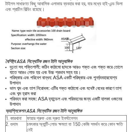
টাইলস সাধারণত কিছু আবাসিক এলাকায় ব্যবহার করা হয়, যার মধ্যে হাই-এন্ড ভিলা
এবং প্রাচীন বিল্ডিং রয়েছে।
বৈশিষ্ট্য
ASA সিন্থেটিক রজন টালি আনুষাঙ্গিক
দৃঢ়তা সহ শক্তিশালী: কঠিন কাঠামো ছাদকে আরও শক্ত এবং শক্ত করে তোলে
যাতে আরও লোড হয় এবং উচ্চ প্রভাব সহ্য হয়।
পরিষ্কার এবং পরিবেশ বান্ধব: ASA একটি পরিষ্কার এবং পুনর্ব্যবহারযোগ্য
উপাদান
ভাল শব্দ এবং তাপ নিরোধক: এটির শক্ত কাঠামো এবং যথেষ্ট বেধের কারণে তাপ
এবং শব্দ হ্রাস করা
পরিবহন করা সহজ: ASA হ্যান্ডেল এবং পরিবহনের জন্য একটি হালকা ওজনের
উপাদান
অ্যাপ্লিকেশন
ASA সিন্থেটিক রজন টালি আনুষাঙ্গিক
1. কারখানা
ফায়ার প্রুফ এবং দ্রুত ইনস্টলেশন
2. গুদাম
চমৎকার অ্যান্টি-লোড ক্ষমতা যা 150 কেজি সমর্থন করে কোন ক্ষতি
নেই