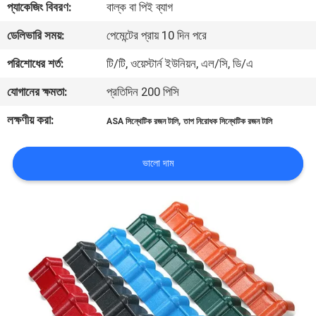
প্যাকেজিং বিবরণ:
বাল্ক বা পিই ব্যাগ
নিয়ন্ত্রণ
ডেলিভারি সময়:
পেমেন্টের প্রায় 10 দিন পরে
যোগাযোগ
পরিশোধের শর্ত:
টি/টি, ওয়েস্টার্ন ইউনিয়ন, এল/সি, ডি/এ
করুন
যোগানের ক্ষমতা:
প্রতিদিন 200 পিসি
লক্ষণীয় করা:
,
ASA সিন্থেটিক রজন টালি
তাপ নিরোধক সিন্থেটিক রজন টালি
BLOG
ভালো দাম
উদ্ধৃতির
জন্য
আবেদন
VR