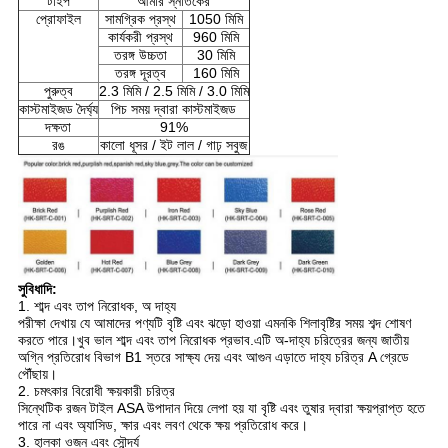
টাইপ
আমার স্নাতকের
প্রোফাইল
সামগ্রিক প্রস্থ
1050 মিমি
কার্যকরী প্রস্থ
960 মিমি
তরঙ্গ উচ্চতা
30 মিমি
তরঙ্গ দূরত্ব
160 মিমি
পুরুত্ব
2.3 মিমি / 2.5 মিমি / 3.0 মিমি
কাস্টমাইজড দৈর্ঘ্য
পিচ সময় দ্বারা কাস্টমাইজড
দক্ষতা
91%
রঙ
কালো ধূসর / ইট লাল / গাঢ় সবুজ
সুবিধাদি:
1. শাব্দ এবং তাপ নিরোধক, অ দাহ্য
পরীক্ষা দেখায় যে আমাদের পণ্যটি বৃষ্টি এবং ঝড়ো হাওয়া এমনকি শিলাবৃষ্টির সময় শব্দ শোষণ
করতে পারে।খুব ভাল শাব্দ এবং তাপ নিরোধক প্রভাব.এটি অ-দাহ্য চরিত্রের জন্য জাতীয়
অগ্নি প্রতিরোধ বিভাগ B1 স্তরে সাক্ষ্য দেয় এবং আগুন এড়াতে দাহ্য চরিত্র A গ্রেডে
পৌঁছায়।
2. চমৎকার বিরোধী ক্ষয়কারী চরিত্র
সিন্থেটিক রজন টাইল ASA উপাদান দিয়ে লেপা হয় যা বৃষ্টি এবং তুষার দ্বারা ক্ষয়প্রাপ্ত হতে
পারে না এবং অ্যাসিড, ক্ষার এবং লবণ থেকে ক্ষয় প্রতিরোধ করে।
3. হালকা ওজন এবং সৌন্দর্য