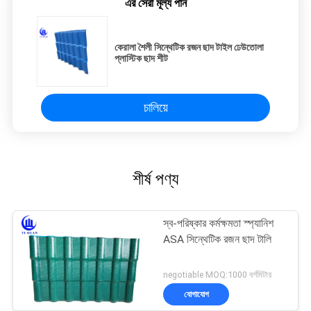
এর সেরা মূল্য পান
কেরালা শৈলী সিন্থেটিক রজন ছাদ টাইল ঢেউতোলা
প্লাস্টিক ছাদ শীট
চালিয়ে
শীর্ষ পণ্য
স্ব-পরিষ্কার কর্মক্ষমতা স্প্যানিশ
ASA সিন্থেটিক রজন ছাদ টালি
negotiable MOQ:1000 বর্গমিটার
যোগাযোগ