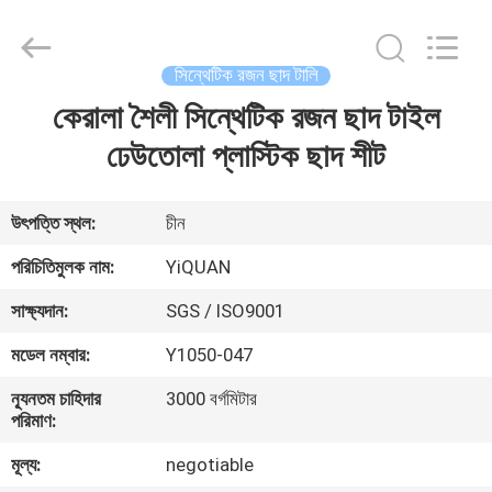
Foshan
Yiquan
Plastic
Building
Material
সিন্থেটিক রজন ছাদ টালি
Co.Ltd.
All
Rights
কেরালা শৈলী সিন্থেটিক রজন ছাদ টাইল
বাড়ি
Reserved.
ঢেউতোলা প্লাস্টিক ছাদ শীট
পণ্য
উৎপত্তি স্থল:
চীন
আমাদের
পরিচিতিমুলক নাম:
YiQUAN
সম্পর্কে
সাক্ষ্যদান:
SGS / ISO9001
মডেল নম্বার:
Y1050-047
কারখানা
ন্যূনতম চাহিদার
3000 বর্গমিটার
ভ্রমণ
পরিমাণ:
মূল্য:
negotiable
মান