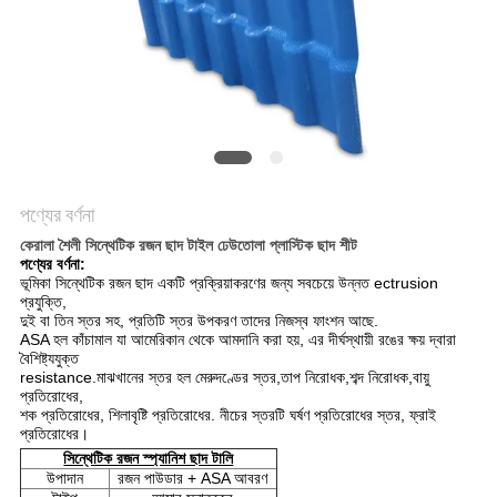
সাইট
ম্যাপ
গোপনীয়তা
নীতি
পণ্যের বর্ণনা
কেরালা শৈলী সিন্থেটিক রজন ছাদ টাইল ঢেউতোলা প্লাস্টিক ছাদ শীট
পণ্যের বর্ণনা:
ভূমিকা সিন্থেটিক রজন ছাদ একটি প্রক্রিয়াকরণের জন্য সবচেয়ে উন্নত ectrusion
প্রযুক্তি,
দুই বা তিন স্তর সহ, প্রতিটি স্তর উপকরণ তাদের নিজস্ব ফাংশন আছে.
ASA হল কাঁচামাল যা আমেরিকান থেকে আমদানি করা হয়, এর দীর্ঘস্থায়ী রঙের ক্ষয় দ্বারা
বৈশিষ্ট্যযুক্ত
resistance.মাঝখানের স্তর হল মেরুদণ্ডের স্তর,তাপ নিরোধক,শব্দ নিরোধক,বায়ু
প্রতিরোধের,
শক প্রতিরোধের, শিলাবৃষ্টি প্রতিরোধের. নীচের স্তরটি ঘর্ষণ প্রতিরোধের স্তর, ফ্রাই
প্রতিরোধের।
সিন্থেটিক রজন স্প্যানিশ ছাদ টালি
উপাদান
রজন পাউডার + ASA আবরণ