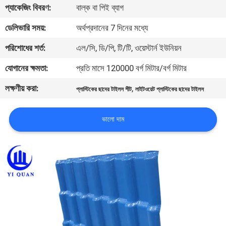
প্যাকেজিং বিবরণ:
বাল্ক বা পিই ব্যাগ
নিয়ন্ত্রণ
ডেলিভারি সময়:
অর্থপ্রদানের 7 দিনের মধ্যে
যোগাযোগ
পরিশোধের শর্ত:
এল/সি, ডি/পি, টি/টি, ওয়েস্টার্ন ইউনিয়ন
করুন
যোগানের ক্ষমতা:
প্রতি মাসে 120000 বর্গ মিটার/বর্গ মিটার
লক্ষণীয় করা:
,
প্লাস্টিকের ছাদের টাইলস শীট
লাইটওয়েট প্লাস্টিকের ছাদের টাইলস
BLOG
ভালো দাম
উদ্ধৃতির
জন্য
আবেদন
VR