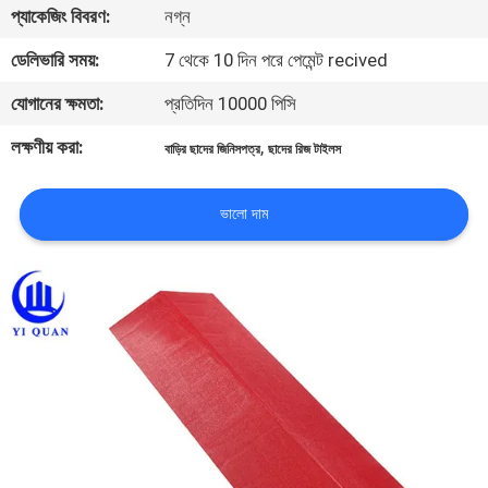
প্যাকেজিং বিবরণ:
নগ্ন
নিয়ন্ত্রণ
ডেলিভারি সময়:
7 থেকে 10 দিন পরে পেমেন্ট recived
যোগাযোগ
যোগানের ক্ষমতা:
প্রতিদিন 10000 পিসি
করুন
লক্ষণীয় করা:
,
বাড়ির ছাদের জিনিসপত্র
ছাদের রিজ টাইলস
BLOG
ভালো দাম
উদ্ধৃতির
জন্য
আবেদন
VR