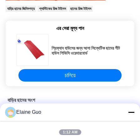
বাড়ির ছাদের জিনিসপত্র
প্লাস্টিকের রিজ টাইলস
ছাদের রিজ টাইলস
এর সেরা মূল্য পান
প্রিফ্যাব হাউসের জন্য আসা সিন্থেটিক ছাদের শীট
হাউস পিভিসি ওয়েদারবোর্ড
চালিয়ে
বাড়ির ছাদের অংশ
Elaine Guo
পার্কিং কভারের জন্য তাপ নিরোধক ASA সিন্থেটিক রজন টাইল আনুষাঙ্গিক ইভ ড্রিপ টাইল
Asa সিন্থেটিক হাউস ছাদের যন্ত্রাংশ শীট ইনস্টলেশনের জন্য ক্যাপ সঙ্গে স্ক্রু
1:12 AM
ইমপ্যাক্ট ওয়েদার বোর্ড ইকুয়ান হাউস রুফ অ্যাকসেসরিজ আসা সিন্থেটিক