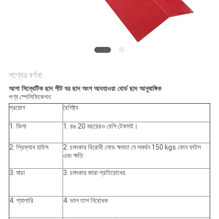
সাইট
ম্যাপ
গোপনীয়তা
নীতি
পণ্যের বর্ণনা
আশা সিন্থেটিক ছাদ শীট ঘর ছাদ অংশ আবহাওয়া বোর্ড ছাদ আনুষাঙ্গিক
পণ্য স্পেসিফিকেশন:
প্রয়োগ
বৈশিষ্ট্য
1. ভিলা
1. রঙ 20 বছরেরও বেশি টেকসই।
2. প্রিফ্যাব হাউস
2. চমৎকার বিরোধী লোড ক্ষমতা যে সমর্থন 150 kgs কোন ফাটল
এবং ক্ষতি
3. মাচা
3. চমৎকার জারা প্রতিরোধের.
4. গ্যালারি
4. ভাল তাপ নিরোধক