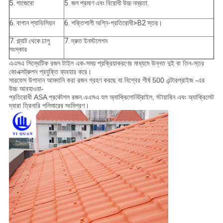
5. গাজেবো
5. জল প্রমাণ এবং বিরোধী উচ্চ নম্রতা.
6. বাগান প্যাভিলিয়ন
6. শক্তিশালী অগ্নি-প্রতিরোধী>B2 স্তর।
7. গ্ল্যাট থেকে ঢালু
7. দ্রুত ইনস্টলেশন
সংস্কার
এএসএ সিন্থেটিক রজন টাইল এক-সময় প্রক্রিয়াকরণের মাধ্যমে উন্নত দুই বা তিন-স্তর
কোএক্সট্রুশন প্রযুক্তি ব্যবহার করে।
সারফেস উপাদান আমদানি করা রজন গ্রহণ করছে যা বিশ্বের শীর্ষ 500 এন্টারপ্রাইজ -এর
উচ্চ আবহাওয়া-
প্রতিরোধী ASA প্রকৌশল রজন.এএসএ হল অ্যাক্রিলোনিট্রাইল, স্টায়ারিন এবং অ্যাক্রিলেট
দ্বারা ত্রিনারি পলিমারের সংমিশ্রণ।