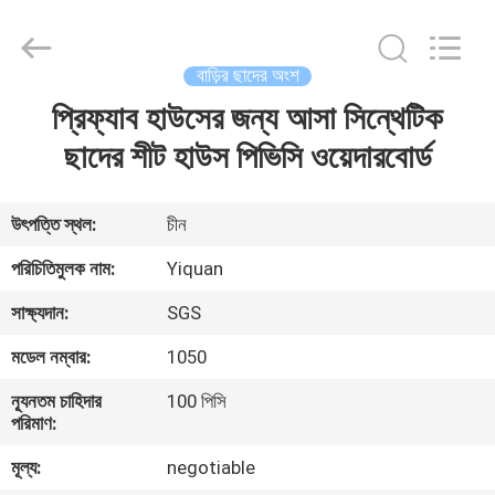
Foshan
Yiquan
Plastic
Building
Material
বাড়ির ছাদের অংশ
Co.Ltd.
All
Rights
প্রিফ্যাব হাউসের জন্য আসা সিন্থেটিক
বাড়ি
Reserved.
ছাদের শীট হাউস পিভিসি ওয়েদারবোর্ড
পণ্য
উৎপত্তি স্থল:
চীন
আমাদের
পরিচিতিমুলক নাম:
Yiquan
সম্পর্কে
সাক্ষ্যদান:
SGS
মডেল নম্বার:
1050
কারখানা
ন্যূনতম চাহিদার
100 পিসি
ভ্রমণ
পরিমাণ:
মূল্য:
negotiable
মান