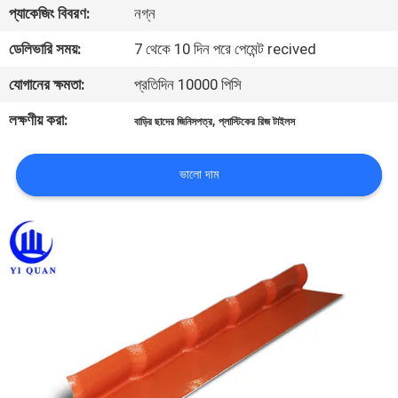
প্যাকেজিং বিবরণ:
নগ্ন
নিয়ন্ত্রণ
ডেলিভারি সময়:
7 থেকে 10 দিন পরে পেমেন্ট recived
যোগাযোগ
যোগানের ক্ষমতা:
প্রতিদিন 10000 পিসি
করুন
লক্ষণীয় করা:
,
বাড়ির ছাদের জিনিসপত্র
প্লাস্টিকের রিজ টাইলস
BLOG
ভালো দাম
উদ্ধৃতির
জন্য
আবেদন
VR