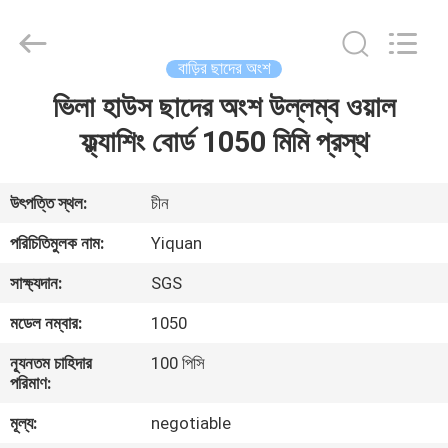
Foshan
Yiquan
Plastic
Building
Material
বাড়ির ছাদের অংশ
Co.Ltd.
All
Rights
ভিলা হাউস ছাদের অংশ উল্লম্ব ওয়াল
বাড়ি
Reserved.
ফ্ল্যাশিং বোর্ড 1050 মিমি প্রস্থ
পণ্য
উৎপত্তি স্থল:
চীন
আমাদের
পরিচিতিমুলক নাম:
Yiquan
সম্পর্কে
সাক্ষ্যদান:
SGS
মডেল নম্বার:
1050
কারখানা
ন্যূনতম চাহিদার
100 পিসি
ভ্রমণ
পরিমাণ:
মূল্য:
negotiable
মান