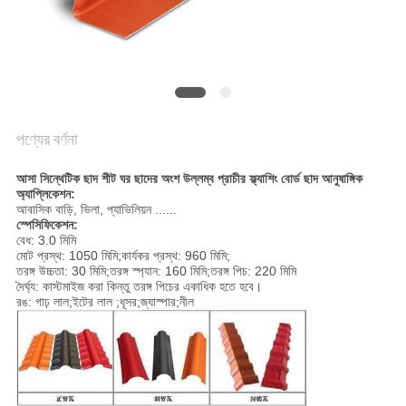
সাইট
ম্যাপ
গোপনীয়তা
নীতি
পণ্যের বর্ণনা
আসা সিন্থেটিক ছাদ শীট ঘর ছাদের অংশ উল্লম্ব প্রাচীর ফ্ল্যাশিং বোর্ড ছাদ আনুষাঙ্গিক
অ্যাপ্লিকেশন:
আবাসিক বাড়ি, ভিলা, প্যাভিলিয়ন ......
স্পেসিফিকেশন:
বেধ: 3.0 মিমি
মোট প্রস্থ: 1050 মিমি;কার্যকর প্রস্থ: 960 মিমি;
তরঙ্গ উচ্চতা: 30 মিমি;তরঙ্গ স্প্যান: 160 মিমি;তরঙ্গ পিচ: 220 মিমি
দৈর্ঘ্য: কাস্টমাইজ করা কিন্তু তরঙ্গ পিচের একাধিক হতে হবে।
রঙ: গাঢ় লাল;ইটের লাল ;ধূসর;জ্যাস্পার;নীল