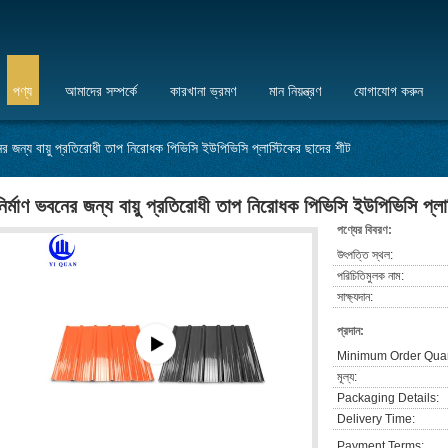
পণ্য
আমাদের সম্পর্কে
কারখানা ভ্রমণ
মান নিয়ন্ত্রণ
যোগাযোগ করুন
নের জন্য বায়ু প্রতিরোধী তাপ নিরোধক পিভিসি ইউপিভিসি প্লাস্টিকের ছাদের শীট
নির্মাণ ভবনের জন্য বায়ু প্রতিরোধী তাপ নিরোধক পিভিসি ইউপিভিসি প্লা
পণ্যের বিবরণ:
উৎপত্তি স্থল:
পরিচিতিমুলক নাম:
সাক্ষ্যদান:
প্রদান:
Minimum Order Quan
মূল্য:
Packaging Details:
Delivery Time:
Payment Terms: