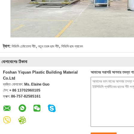
,
,
ট্যাগ:
পিভিসি ঢেউতোলা শীট
নতুন তরঙ্গ ছাদ শীট
পিভিসি ছাদ প্যানেল
যোগাযোগের ঠিকানা
Foshan Yiquan Plastic Building Material
আমাদের সরাসরি আপনার তদন্ত পা
Co.Ltd
ব্যক্তি যোগাযোগ:
Ms. Elaine Guo
টেল:
+ 86 13702960105
ফ্যাক্স:
86-757-82585161