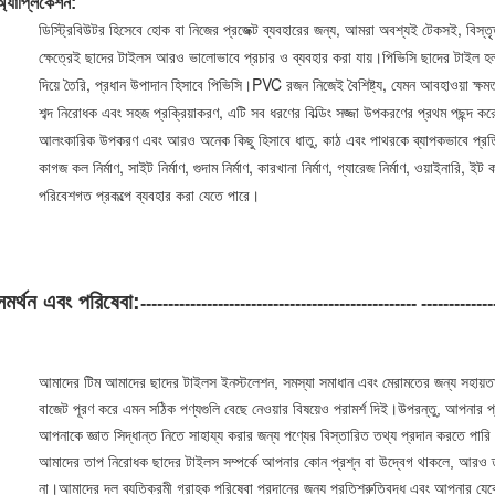
অ্যাপ্লিকেশন:
ডিস্ট্রিবিউটর হিসেবে হোক বা নিজের প্রজেক্ট ব্যবহারের জন্য, আমরা অবশ্যই টেকসই, বিস্
ক্ষেত্রেই ছাদের টাইলস আরও ভালোভাবে প্রচার ও ব্যবহার করা যায়।পিভিসি ছাদের টাইল হল 
দিয়ে তৈরি, প্রধান উপাদান হিসাবে পিভিসি।PVC রজন নিজেই বৈশিষ্ট্য, যেমন আবহাওয়া ক্ষমত
শব্দ নিরোধক এবং সহজ প্রক্রিয়াকরণ, এটি সব ধরণের বিল্ডিং সজ্জা উপকরণের প্রথম পছন্দ ক
আলংকারিক উপকরণ এবং আরও অনেক কিছু হিসাবে ধাতু, কাঠ এবং পাথরকে ব্যাপকভাবে প্রতিস্
কাগজ কল নির্মাণ, সাইট নির্মাণ, গুদাম নির্মাণ, কারখানা নির্মাণ, গ্যারেজ নির্মাণ, ওয়াইনারি, ই
পরিবেশগত প্রকল্পে ব্যবহার করা যেতে পারে।
সমর্থন এবং পরিষেবা:
-------------------------------------------------- -------------
আমাদের টিম আমাদের ছাদের টাইলস ইনস্টলেশন, সমস্যা সমাধান এবং মেরামতের জন্য সহায়তা 
বাজেট পূরণ করে এমন সঠিক পণ্যগুলি বেছে নেওয়ার বিষয়েও পরামর্শ দিই।উপরন্তু, আপনার প্
আপনাকে জ্ঞাত সিদ্ধান্ত নিতে সাহায্য করার জন্য পণ্যের বিস্তারিত তথ্য প্রদান করতে পার
আমাদের তাপ নিরোধক ছাদের টাইলস সম্পর্কে আপনার কোন প্রশ্ন বা উদ্বেগ থাকলে, আরও 
না।আমাদের দল ব্যতিক্রমী গ্রাহক পরিষেবা প্রদানের জন্য প্রতিশ্রুতিবদ্ধ এবং আপনার যে