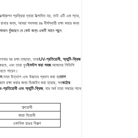
শন প্রক্রিয়া দ্বারা উত্পাদিত হয়, তাই এটি এক স্তর,
খার জন্য, আমরা সবসময় রঙ দীর্ঘস্থায়ী রক্ষা করার জন্য
ান খুঁজছেন যে কেউ জন্য একটি মহান পছন্দ.
নার ঘর রক্ষা.তাছাড়া, তারা
UV-প্রতিরোধী, অ্যান্টি-ফ্রিজ
করবে, এবং তারা খুব
ইনস্টল করা সহজ
.আমাদের পিভিসি
করতে পারেন।
তল
.তারা উত্তাপ এবং উচ্চতর প্রদান করা হয়
তাপ
দ রক্ষা করার জন্য ডিজাইন করা হয়েছে, সহ
কঠোর
-প্রতিরোধী এবং অ্যান্টি-ফ্রিজ
, যার অর্থ তারা সময়ের সাথে
শব্দরোধী
জারা বিরোধী
একাধিক রঙের বিকল্প