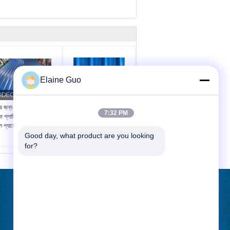
Elaine Guo
র জন্য তাপ নিরোধক সাউন্ড
ওয়েভ শেপ হিট ইনসুলেশন ছাদের
7:32 PM
ুফ প্লাস্টিক UPVC PVC
টাইলস পিভিসি APVC UPVC
ল প্যানেল
গাড়ি পার্কিংয়ের জন্য
Good day, what product are you looking 
for?
উদ্ধৃতির জন্য আবেদন
পাঠান