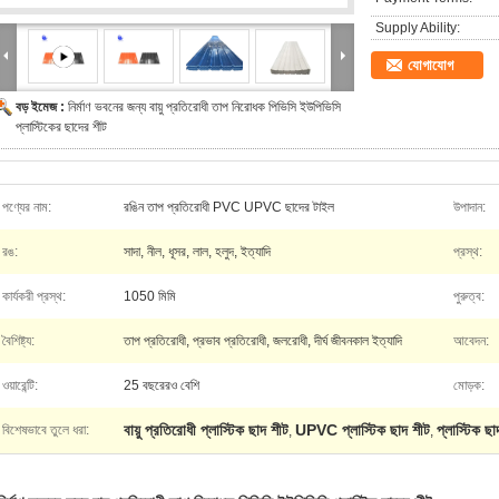
Supply Ability:
যোগাযোগ
বড় ইমেজ :
নির্মাণ ভবনের জন্য বায়ু প্রতিরোধী তাপ নিরোধক পিভিসি ইউপিভিসি
প্লাস্টিকের ছাদের শীট
পণ্যের নাম:
রঙিন তাপ প্রতিরোধী PVC UPVC ছাদের টাইল
উপাদান:
রঙ:
সাদা, নীল, ধূসর, লাল, হলুদ, ইত্যাদি
প্রস্থ:
কার্যকরী প্রস্থ:
1050 মিমি
পুরুত্ব:
বৈশিষ্ট্য:
তাপ প্রতিরোধী, প্রভাব প্রতিরোধী, জলরোধী, দীর্ঘ জীবনকাল ইত্যাদি
আবেদন:
ওয়ারেন্টি:
25 বছরেরও বেশি
মোড়ক:
বায়ু প্রতিরোধী প্লাস্টিক ছাদ শীট
UPVC প্লাস্টিক ছাদ শীট
প্লাস্টিক ছ
বিশেষভাবে তুলে ধরা:
,
,