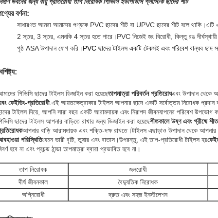
ির্মাণ ভবনের জন্য বায়ু প্রতিরোধী তাপ নিরোধক পিভিসি ইউপিভিসি প্লাস্টিক ছাদের শীট
ণ্যের বর্ণনা:
সাধারণত আমরা আমাদের পণ্যকে PVC ছাদের শীট বা UPVC ছাদের শীট বলে থাকি।এটি এক্সট্রু
2 স্তর, 3 স্তর, এমনকি 4 স্তর হতে পারে।PVC নিজেই জং বিরোধী, কিন্তু রঙ দীর্ঘস্থায়ী রা
পৃষ্ঠ ASA উপাদান যোগ করি।
PVC ছাদের টাইলস একটি টেকসই এবং পরিবেশ বান্ধব ছাদ সমাধ
ৈশিষ্ট্য:
আমাদের পিভিসি ছাদের টাইলস ডিজাইন করা হয়েছে
তাপমাত্রা পরিবর্তন প্রতিরোধ
এবং উপাদান থেকে আপ
এবং ফেইডিং-প্রতিরোধী
.এই আয়তক্ষেত্রাকার টাইলস আপনার ছাদে একটি সর্বোত্তম নিরোধক প্রদান 
ছাদের টাইলস দিয়ে, আপনি সারা বছর একটি আরামদায়ক এবং নিরাপদ জীবনযাপনের পরিবেশ উপভোগ 
পিভিসি ছাদের টাইলস আপনার বাড়িতে রাখার জন্য ডিজাইন করা হয়েছে
শীতকালে উষ্ণ এবং গ্রীষ্মে শী
প্রতিরোধক
আপনার বাড়ি আরামদায়ক এবং শক্তি-দক্ষ রাখতে।টাইলস এছাড়াও উপাদান থেকে আপনার ছা
আবহাওয়া পরিস্থিতি
যেমন ভারী বৃষ্টি, তুষার এবং বাতাস।উপরন্তু, এই তাপ-প্রতিরোধী টাইলস হয়
ফেইড
িবর্ণ হবে না এবং প্রচন্ড ঠান্ডা তাপমাত্রা দ্বারা প্রভাবিত হবে না।
তাপ নিরোধক
জলরোধী
দীর্ঘ জীবনকাল
বৈদ্যুতিক নিরোধক
অগ্নিরোধী
দ্রুত এবং সহজ ইনস্টলেশন