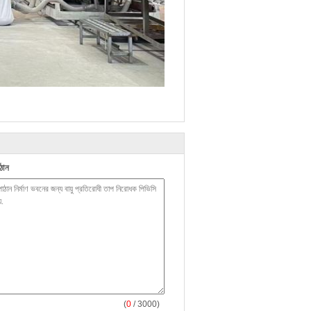
ঠান
(
0
/ 3000)