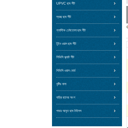
UPVC ছাদ শীট
স্বচ্ছ ছাদ শীট
প্লাস্টিক ঢেউতোলা ছাদ শীট
টুইন ওয়াল ছাদ শীট
পিভিসি ফ্ল্যাট শীট
পিভিসি ওয়াল বোর্ড
বৃষ্টির নালা
বাড়ির ছাদের অংশ
পাথর আবৃত ছাদ টাইলস