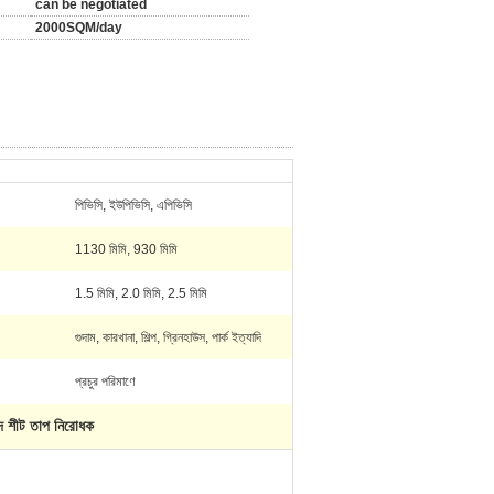
can be negotiated
2000SQM/day
পিভিসি, ইউপিভিসি, এপিভিসি
1130 মিমি, 930 মিমি
1.5 মিমি, 2.0 মিমি, 2.5 মিমি
গুদাম, কারখানা, শিল্প, গ্রিনহাউস, পার্ক ইত্যাদি
প্রচুর পরিমাণে
াদ শীট তাপ নিরোধক