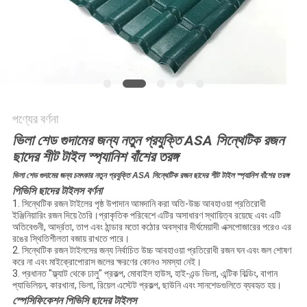
সাইট
ম্যাপ
গোপনীয়তা
নীতি
পণ্যের বর্ণনা
ভিলা শেড গুদামের জন্য নতুন প্রযুক্তি ASA সিন্থেটিক রজন
ছাদের শীট টাইল স্প্যানিশ বাঁশের তরঙ্গ
ভিলা শেড গুদামের জন্য চমৎকার নতুন প্রযুক্তি ASA সিন্থেটিক রজন ছাদের শীট টাইল স্প্যানিশ বাঁশের তরঙ্গ
পিভিসি ছাদের টাইলস বর্ণনা
1. সিন্থেটিক রজন টাইলের পৃষ্ঠ উপাদান আমদানি করা অতি-উচ্চ আবহাওয়া প্রতিরোধী
ইঞ্জিনিয়ারিং রজন দিয়ে তৈরি।প্রাকৃতিক পরিবেশে এটির অসাধারণ স্থায়িত্ব রয়েছে এবং এটি
অতিবেগুনী, আর্দ্রতা, তাপ এবং ঠান্ডার মতো কঠোর অবস্থার দীর্ঘমেয়াদী এক্সপোজারের পরেও এর
রঙের স্থিতিশীলতা বজায় রাখতে পারে।
2. সিন্থেটিক রজন টাইলসের জন্য নির্বাচিত উচ্চ আবহাওয়া প্রতিরোধী রজন ঘন এবং জল শোষণ
করে না এবং মাইক্রোপোরাস জলের ক্ষরণের কোনও সমস্যা নেই।
3. প্রধানত "ফ্ল্যাট থেকে ঢালু" প্রকল্প, মোবাইল হাউস, হাই-এন্ড ভিলা, এন্টিক বিল্ডিং, বাগান
প্যাভিলিয়ন, কারখানা, ভিলা, রিয়েল এস্টেট প্রকল্প, ছাউনি এবং সানশেডগুলিতে ব্যবহৃত হয়।
স্পেসিফিকেশন
পিভিসি ছাদের টাইলস