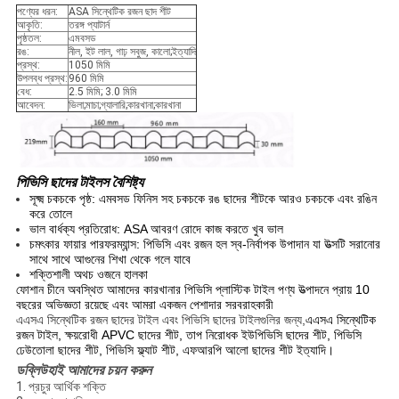
পণ্যের ধরন:
ASA সিন্থেটিক রজন ছাদ শীট
আকৃতি:
তরঙ্গ প্যাটার্ন
পৃষ্ঠতল:
এমবসড
রঙ:
নীল, ইট লাল, গাঢ় সবুজ, কালো;ইত্যাদি
প্রস্থ:
1050 মিমি
উপলব্ধ প্রস্থ:
960 মিমি
বেধ:
2.5 মিমি; 3.0 মিমি
আবেদন:
ভিলা;মাচা;গ্যালারি;কারখানা;কারখানা
পিভিসি ছাদের টাইলস বৈশিষ্ট্য
সূক্ষ্ম চকচকে পৃষ্ঠ: এমবসড ফিনিস সহ চকচকে রঙ ছাদের শীটকে আরও চকচকে এবং রঙিন
করে তোলে
ভাল বার্ধক্য প্রতিরোধ: ASA আবরণ রোদে কাজ করতে খুব ভাল
চমৎকার ফায়ার পারফরম্যান্স: পিভিসি এবং রজন হল স্ব-নির্বাপক উপাদান যা উত্সটি সরানোর
সাথে সাথে আগুনের শিখা থেকে গলে যাবে
শক্তিশালী অথচ ওজনে হালকা
ফোশান চীনে অবস্থিত আমাদের কারখানার পিভিসি প্লাস্টিক টাইল পণ্য উত্পাদনে প্রায় 10
বছরের অভিজ্ঞতা রয়েছে এবং আমরা একজন পেশাদার সরবরাহকারী
এএসএ সিন্থেটিক রজন ছাদের টাইল এবং পিভিসি ছাদের টাইলগুলির জন্য,
এএসএ সিন্থেটিক
রজন টাইল, ক্ষয়রোধী APVC ছাদের শীট, তাপ নিরোধক ইউপিভিসি ছাদের শীট, পিভিসি
ঢেউতোলা ছাদের শীট, পিভিসি ফ্ল্যাট শীট, এফআরপি আলো ছাদের শীট ইত্যাদি।
ডব্লিউ
হাই আমাদের চয়ন করুন
1. প্রচুর আর্থিক শক্তি