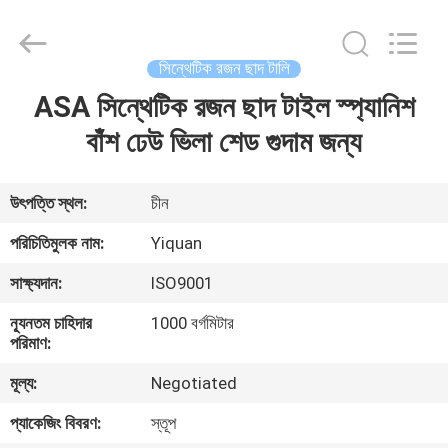
Foshan
Yiquan
Plastic
Building
Material
সিন্থেটিক রজন ছাদ টালি
Co.Ltd.
All
Rights
ASA সিন্থেটিক রজন ছাদ টাইল স্প্যানিশ
বাড়ি
Reserved.
বাঁশ ঢেউ ভিলা শেড গুদাম জন্য
পণ্য
উৎপত্তি স্থল:
চীন
আমাদের
পরিচিতিমুলক নাম:
Yiquan
সম্পর্কে
সাক্ষ্যদান:
ISO9001
ন্যূনতম চাহিদার
1000 বর্গমিটার
কারখানা
পরিমাণ:
ভ্রমণ
মূল্য:
Negotiated
প্যাকেজিং বিবরণ:
স্তূপ
মান