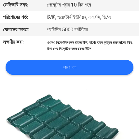
ডেলিভারি সময়:
পেমেন্টের প্রায় 10 দিন পরে
নিয়ন্ত্রণ
পরিশোধের শর্ত:
টি/টি, ওয়েস্টার্ন ইউনিয়ন, এল/সি, ডি/এ
যোগাযোগ
যোগানের ক্ষমতা:
প্রতিদিন 5000 বর্গমিটার
করুন
লক্ষণীয় করা:
,
,
এএসএ সিন্থেটিক রজন ছাদের টালি
বাঁশের তরঙ্গ কৃত্রিম রজন ছাদের টালি
ভিলা শেড সিন্থেটিক রজন ছাদের টাইল
BLOG
ভালো দাম
উদ্ধৃতির
জন্য
আবেদন
VR