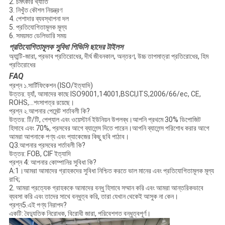
2. চমৎকার খ্যাতি
3. নিখুঁত কৌশল নিয়ন্ত্রণ
4. পেশাদার ব্যবস্থাপনা দল
5. প্রতিযোগিতামূলক মূল্য
6. সময়মত ডেলিভারি সময়
প্রতিযোগিতামূলক
সুবিধা
পিভিসি ছাদের টাইলস
অ্যান্টি-জারা, প্রভাব প্রতিরোধের, দীর্ঘ জীবনকাল, অন্তরণ, উচ্চ তাপমাত্রা প্রতিরোধের, হিম
প্রতিরোধের
FAQ
প্রশ্ন ১.সার্টিফিকেশন (ISO/ইত্যাদি)
উত্তর: হ্যাঁ, আমাদের কাছে ISO9001,14001,BSCI,ITS,2006/66/ec, CE,
ROHS,…শংসাপত্র রয়েছে।
প্রশ্ন ২.আপনার পেমেন্ট শর্তাবলী কি?
উত্তর: টি/টি, পেপ্যাল ​​এবং ওয়েস্টার্ন ইউনিয়ন উপলব্ধ।আপনি প্রথমে 30% ডিপোজিট
হিসাবে এবং 70%, প্রসবের আগে ব্যালেন্স দিতে পারেন।আপনি ব্যালেন্স পরিশোধ করার আগে
আমরা আপনাকে পণ্য এবং প্যাকেজের কিছু ছবি পাঠাব।
Q3.আপনার প্রসবের শর্তাবলী কি?
উত্তর: FOB, CIF ইত্যাদি
প্রশ্ন 4: আপনার কোম্পানির সুবিধা কি?
A:1।আমরা আমাদের গ্রাহকদের সুবিধা নিশ্চিত করতে ভাল মানের এবং প্রতিযোগিতামূলক মূল্য
রাখি;
2. আমরা প্রত্যেক গ্রাহককে আমাদের বন্ধু হিসাবে সম্মান করি এবং আমরা আন্তরিকভাবে
ব্যবসা করি এবং তাদের সাথে বন্ধুত্ব করি, তারা যেখান থেকেই আসুক না কেন।
প্রশ্ন5.এই পণ্য নিরাপদ?
একটি: বৈদ্যুতিক নিরোধক, বিরোধী জারা, পরিবেশগত বন্ধুত্বপূর্ণ।