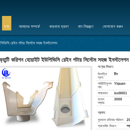
পণ্য
আমাদের সম্পর্কে
কারখানা ভ্রমণ
মান নিয়ন্ত্রণ
যোগাযোগ করুন
ইউপিভিসি রেইন গটার সিস্টেম সহজ ইনস্টলেশন
অ্যান্টি করিশন হোয়াইট ইউপিভিসি রেইন গটার সিস্টেম সহজ ইনস্টলেশন
পণ্যের বিবরণ:
উৎপত্তি
চীন
স্থল:
পরিচিতিমুলক
Yiquan
নাম:
সাক্ষ্যদান:
iso9001
মডেল
3000
নম্বার:
প্রদান:
ন্যূনতম চাহিদার পরিমাণ:
20
প্যাকেজিং বিবরণ:
শক