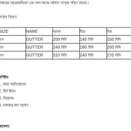
াজারের প্রয়োজনীয়তা এবং ভাল মানের মেটাতে পণ্যের শক্তি বাড়ায়।
ণ্যের বিবরণ:
SIZE
NAME
প্রস্থ
নীচে
উচ্চ
এস
GUTTER
200 মিমি
145 মিমি
150 মিমি
এম
GUTTER
240 মিমি
180 মিমি
200 মিমি
এল
GUTTER
310 মিমি
240 মিমি
270 মিমি
ৈশিষ্ট্য:
1. জারা প্রতিরোধের
. দীর্ঘ জীবন
3. নিরোধক
4. চমৎকার জল প্রমাণ
আবেদন: