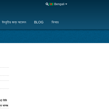
Bengali
উদ্ধৃতির জন্য আবেদন
BLOG
ভিআর
0 পিসি
্ত কাগজ