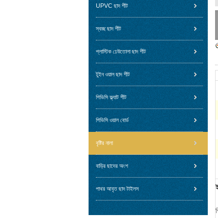
UPVC ছাদ শীট
স্বচ্ছ ছাদ শীট
প্লাস্টিক ঢেউতোলা ছাদ শীট
টুইন ওয়াল ছাদ শীট
পিভিসি ফ্ল্যাট শীট
পিভিসি ওয়াল বোর্ড
বৃষ্টির নালা
বাড়ির ছাদের অংশ
ই
পাথর আবৃত ছাদ টাইলস