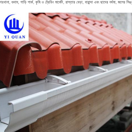
ারখানা, গুদাম, গাড়ি পার্ক, কৃষি ও ট্রেডিং মার্কেট, রাস্তার বেড়া, বারান্দা এবং ছাদের নর্দমা, জলের সিঙ্