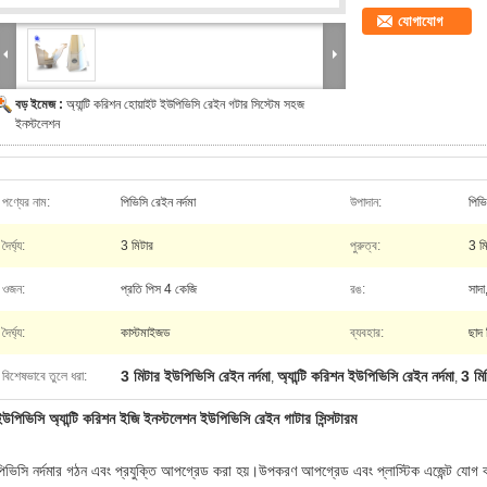
যোগাযোগ
বড় ইমেজ :
অ্যান্টি করিশন হোয়াইট ইউপিভিসি রেইন গটার সিস্টেম সহজ
ইনস্টলেশন
পণ্যের নাম:
পিভিসি রেইন নর্দমা
উপাদান:
পিভি
দৈর্ঘ্য:
3 মিটার
পুরুত্ব:
3 ম
ওজন:
প্রতি পিস 4 কেজি
রঙ:
সাদা
দৈর্ঘ্য:
কাস্টমাইজড
ব্যবহার:
ছাদ 
3 মিটার ইউপিভিসি রেইন নর্দমা
অ্যান্টি করিশন ইউপিভিসি রেইন নর্দমা
3 মিম
বিশেষভাবে তুলে ধরা:
,
,
উপিভিসি অ্যান্টি করিশন ইজি ইনস্টলেশন ইউপিভিসি রেইন গাটার সিন্সটারম
পিভিসি নর্দমার গঠন এবং প্রযুক্তি আপগ্রেড করা হয়।উপকরণ আপগ্রেড এবং প্লাস্টিক এজেন্ট যোগ 