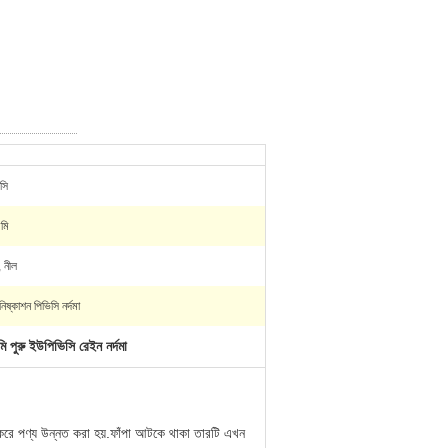
সি
িমি
, নীল
নিষ্কাশন পিভিসি নর্দমা
ি পুরু ইউপিভিসি রেইন নর্দমা
করে পণ্য উন্নত করা হয়.ফাঁপা আটকে থাকা তারটি এখন