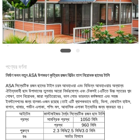
সাইট
ম্যাপ
গোপনীয়তা
নীতি
পণ্যের বর্ণনা
নির্মাণ ভবন নতুন ASA উপকরণ কৃত্রিম রজন বিল্ডিং তাপ নিরোধক ছাদের টালি
ASA সিন্থেটিক রজন ছাদের টাইল চরম আবহাওয়া এবং বিভিন্ন আবহাওয়ায় অন্যান্য
ঐতিহ্যবাহী ছাদ উপাদানের তুলনায় আরো নির্ভরযোগ্য এবং টেকসই।এটিতে উচ্চ স্তরের শব্দ
শোষণ, তাপ নিরোধক, জারা প্রতিরোধের, ভাল লোড ভারবহন কর্মক্ষমতা এবং সহজ
ইনস্টলেশনের জন্য হালকা-ওজন রয়েছে।তাই এটি ব্যাপকভাবে বাড়ি, ভিলা, মোবাইল হাউস,
বাগান, খামার, পর্যটন এলাকা, শপিং মল, আবাসিক এলাকা ইত্যাদির জন্য ব্যবহৃত হয়।
আইটেম
কাস্টমাইজড দৈর্ঘ্য সিন্থেটিক রজন ছাদ টালি
প্রস্থ
সামগ্রিক প্রস্থ
1050 মিমি
প্রস্থ
960 মিমি
পুরুত্ব
2.3 মিমি/2.5 মিমি/3.0 মিমি
রঙ
অর্ডার হিসাবে