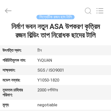
Foshan
Yiquan
Plastic
Building
Material
সিন্থেটিক রজন ছাদ টালি
Co.Ltd.
All
Rights
নির্মাণ ভবন নতুন ASA উপকরণ কৃত্রিম
বাড়ি
Reserved.
রজন বিল্ডিং তাপ নিরোধক ছাদের টালি
পণ্য
উৎপত্তি স্থল:
চীন
আমাদের
পরিচিতিমুলক নাম:
YiQUAN
সম্পর্কে
সাক্ষ্যদান:
SGS / ISO9001
মডেল নম্বার:
Y1050-1820
কারখানা
ন্যূনতম চাহিদার
2000 বর্গমিটার
ভ্রমণ
পরিমাণ:
মূল্য:
negotiable
মান