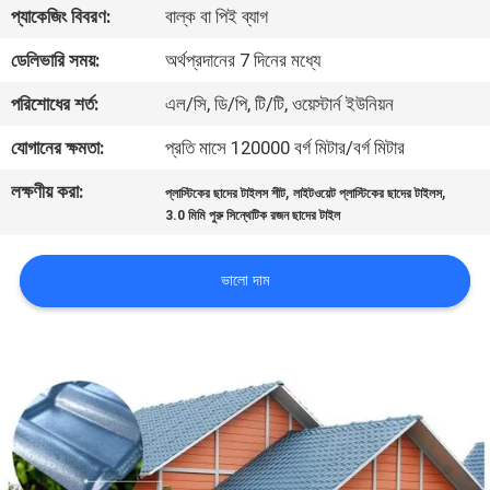
প্যাকেজিং বিবরণ:
বাল্ক বা পিই ব্যাগ
নিয়ন্ত্রণ
ডেলিভারি সময়:
অর্থপ্রদানের 7 দিনের মধ্যে
যোগাযোগ
পরিশোধের শর্ত:
এল/সি, ডি/পি, টি/টি, ওয়েস্টার্ন ইউনিয়ন
করুন
যোগানের ক্ষমতা:
প্রতি মাসে 120000 বর্গ মিটার/বর্গ মিটার
লক্ষণীয় করা:
,
,
প্লাস্টিকের ছাদের টাইলস শীট
লাইটওয়েট প্লাস্টিকের ছাদের টাইলস
BLOG
3.0 মিমি পুরু সিন্থেটিক রজন ছাদের টাইল
উদ্ধৃতির
ভালো দাম
জন্য
আবেদন
VR