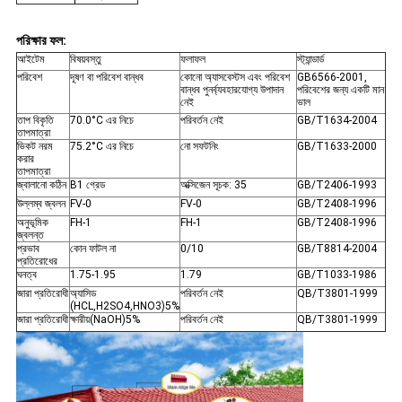
পরিক্ষার ফল:
আইটেম
বিষয়বস্তু
ফলাফল
স্ট্যান্ডার্ড
পরিবেশ
দূষণ বা পরিবেশ বান্ধব
কোনো অ্যাসবেস্টস এবং পরিবেশ
GB6566-2001,
বান্ধব পুনর্ব্যবহারযোগ্য উপাদান
পরিবেশের জন্য একটি মান
নেই
ভাল
তাপ বিকৃতি
70.0°C এর নিচে
পরিবর্তন নেই
GB/T1634-2004
তাপমাত্রা
ভিকট নরম
75.2°C এর নিচে
নো সফটনিং
GB/T1633-2000
করার
তাপমাত্রা
জ্বালানো কঠিন
B1 গ্রেড
অক্সিজেন সূচক: 35
GB/T2406-1993
উল্লম্ব জ্বলন
FV-0
FV-0
GB/T2408-1996
অনুভূমিক
FH-1
FH-1
GB/T2408-1996
জ্বলন্ত
প্রভাব
কোন ফাটল না
0/10
GB/T8814-2004
প্রতিরোধের
ঘনত্ব
1.75-1.95
1.79
GB/T1033-1986
জারা প্রতিরোধী
অ্যাসিড
পরিবর্তন নেই
QB/T3801-1999
(HCL,H2SO4,HNO3)5%
জারা প্রতিরোধী
ক্ষারীয়(NaOH)5%
পরিবর্তন নেই
QB/T3801-1999