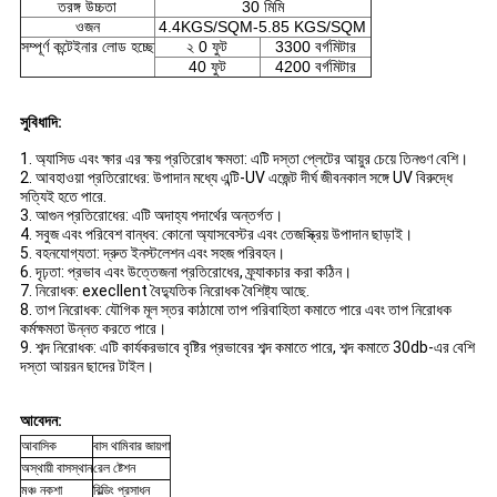
তরঙ্গ উচ্চতা
30 মিমি
ওজন
4.4KGS/SQM-5.85 KGS/SQM
সম্পূর্ণ কন্টেইনার লোড হচ্ছে
২ 0 ফুট
3300 বর্গমিটার
40 ফুট
4200 বর্গমিটার
সুবিধাদি:
1. অ্যাসিড এবং ক্ষার এর ক্ষয় প্রতিরোধ ক্ষমতা: এটি দস্তা প্লেটের আয়ুর চেয়ে তিনগুণ বেশি।
2. আবহাওয়া প্রতিরোধের: উপাদান মধ্যে এন্টি-UV এজেন্ট দীর্ঘ জীবনকাল সঙ্গে UV বিরুদ্ধে
সত্যিই হতে পারে.
3. আগুন প্রতিরোধের: এটি অদাহ্য পদার্থের অন্তর্গত।
4. সবুজ এবং পরিবেশ বান্ধব: কোনো অ্যাসবেস্টর এবং তেজস্ক্রিয় উপাদান ছাড়াই।
5. বহনযোগ্যতা: দ্রুত ইনস্টলেশন এবং সহজ পরিবহন।
6. দৃঢ়তা: প্রভাব এবং উত্তেজনা প্রতিরোধের, ফ্র্যাকচার করা কঠিন।
7. নিরোধক: execllent বৈদ্যুতিক নিরোধক বৈশিষ্ট্য আছে.
8. তাপ নিরোধক: যৌগিক মূল স্তর কাঠামো তাপ পরিবাহিতা কমাতে পারে এবং তাপ নিরোধক
কর্মক্ষমতা উন্নত করতে পারে।
9. শব্দ নিরোধক: এটি কার্যকরভাবে বৃষ্টির প্রভাবের শব্দ কমাতে পারে, শব্দ কমাতে 30db-এর বেশি
দস্তা আয়রন ছাদের টাইল।
আবেদন:
আবাসিক
বাস থামিবার জায়গা
অস্থায়ী বাসস্থান
রেল ষ্টেশন
মঞ্চ নকশা
বিল্ডিং প্রসাধন