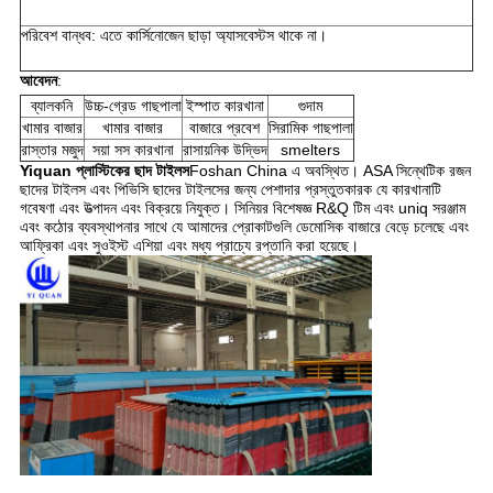
পরিবেশ বান্ধব: এতে কার্সিনোজেন ছাড়া অ্যাসবেস্টস থাকে না।
আবেদন
:
ব্যালকনি
উচ্চ-গ্রেড গাছপালা
ইস্পাত কারখানা
গুদাম
খামার বাজার
খামার বাজার
বাজারে প্রবেশ
সিরামিক গাছপালা
রাস্তার মজুদ
সয়া সস কারখানা
রাসায়নিক উদ্ভিদ
smelters
Yiquan প্লাস্টিকের ছাদ টাইলস
Foshan China এ অবস্থিত। ASA সিন্থেটিক রজন
ছাদের টাইলস এবং পিভিসি ছাদের টাইলসের জন্য পেশাদার প্রস্তুতকারক যে কারখানাটি
গবেষণা এবং উত্পাদন এবং বিক্রয়ে নিযুক্ত। সিনিয়র বিশেষজ্ঞ R&Q টিম এবং uniq সরঞ্জাম
এবং কঠোর ব্যবস্থাপনার সাথে যে আমাদের প্রোকাটগুলি ডেমোসিক বাজারে বেড়ে চলেছে এবং
আফ্রিকা এবং সুওইস্ট এশিয়া এবং মধ্য প্রাচ্যে রপ্তানি করা হয়েছে।