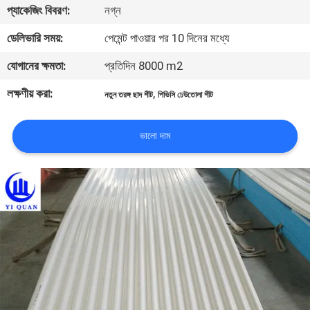
প্যাকেজিং বিবরণ:
নগ্ন
নিয়ন্ত্রণ
ডেলিভারি সময়:
পেমেন্ট পাওয়ার পর 10 দিনের মধ্যে
যোগাযোগ
যোগানের ক্ষমতা:
প্রতিদিন 8000 m2
করুন
লক্ষণীয় করা:
,
নতুন তরঙ্গ ছাদ শীট
পিভিসি ঢেউতোলা শীট
BLOG
ভালো দাম
উদ্ধৃতির
জন্য
আবেদন
VR