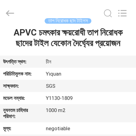
Foshan
Yiquan
Plastic
Building
Material
তাপ নিরোধক ছাদ টাইলস
Co.Ltd.
All
Rights
APVC চমৎকার ক্ষয়রোধী তাপ নিরোধক
বাড়ি
Reserved.
ছাদের টাইল যেকোন দৈর্ঘ্যের প্রয়োজন
পণ্য
উৎপত্তি স্থল:
চীন
আমাদের
পরিচিতিমুলক নাম:
Yiquan
সম্পর্কে
সাক্ষ্যদান:
SGS
মডেল নম্বার:
Y1130-1809
কারখানা
ন্যূনতম চাহিদার
1000 m2
ভ্রমণ
পরিমাণ:
মূল্য:
negotiable
মান