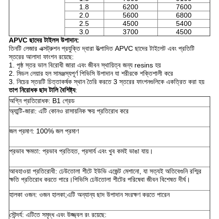
1.8
6200
7600
2.0
5600
6800
2.5
4500
5400
3.0
3700
4500
APVC ছাদের টাইলস উপাদান:
তিনটি লেজার এক্সট্রুশন প্রযুক্তি দ্বারা উত্পাদিত APVC ছাদের টাইলেট এবং প্রতিটি
স্তরের আলাদা ফাংশন রয়েছে:
1. পৃষ্ঠ স্তর ভাল বিরোধী জারা এবং জীবন স্থায়িত্ব জন্য resins হয়
2. মিডল লেয়ার হল সামঞ্জস্যপূর্ণ পিভিসি উপাদান যা শরীরকে শক্তিশালী করে
3. নিচের স্তরটি চিত্তাকর্ষক স্থান তৈরি করতে 3 স্তরের ফাংশনগুলিকে একত্রিত করা হয়
তাপ নিরোধক ছাদ টালি বৈশিষ্ট্য
:
অগ্নি প্রতিরোধক: B1 গ্রেড
অ্যান্টি-জারা: এটি কোনও রাসায়নিক ক্ষয় প্রতিরোধ করে
জল প্রমাণ: 100% জল প্রমাণ
প্রভাব ক্ষমতা: প্রভাব প্রতিহত, প্রসার্য এবং খুব কমই ভাঙা যায়।
আবহাওয়া প্রতিরোধী: ঢেউতোলা শীটে ইউভি এজেন্ট মেশানো, যা সত্যই অতিবেগুনি রশ্মির
ক্ষতি প্রতিরোধ করতে পারে।পিভিসি ঢেউতোলা শীটের পরিষেবা জীবন বিশেষত দীর্ঘ।
হালকা ওজন: ওজন হালকা;এটি অন্যান্য ছাদ উপাদান সংরক্ষণ করতে পারেন
সৌন্দর্য: এটিতে সমৃদ্ধ এবং উজ্জ্বল রং রয়েছে: