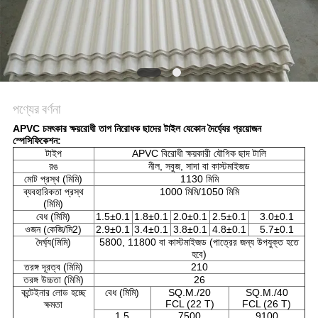
সাইট
ম্যাপ
গোপনীয়তা
নীতি
পণ্যের বর্ণনা
APVC চমৎকার ক্ষয়রোধী তাপ নিরোধক ছাদের টাইল যেকোন দৈর্ঘ্যের প্রয়োজন
স্পেসিফিকেশন:
টাইপ
APVC বিরোধী ক্ষয়কারী যৌগিক ছাদ টালি
রঙ
নীল, সবুজ, সাদা বা কাস্টমাইজড
মোট প্রস্থ (মিমি)
1130 মিমি
ব্যবহারিকতা প্রস্থ
1000 মিমি/1050 মিমি
(মিমি)
বেধ (মিমি)
1.5±0.1
1.8±0.1
2.0±0.1
2.5±0.1
3.0±0.1
ওজন (কেজি/মি2)
2.9±0.1
3.4±0.1
3.8±0.1
4.8±0.1
5.7±0.1
দৈর্ঘ্য(মিমি)
5800, 11800 বা কাস্টমাইজড (পাত্রের জন্য উপযুক্ত হতে
হবে)
তরঙ্গ দূরত্ব (মিমি)
210
তরঙ্গ উচ্চতা (মিমি)
26
কন্টেইনার লোড হচ্ছে
বেধ (মিমি)
SQ.M./20
SQ.M./40
FCL (22 T)
FCL (26 T)
ক্ষমতা
1.5
7500
9100