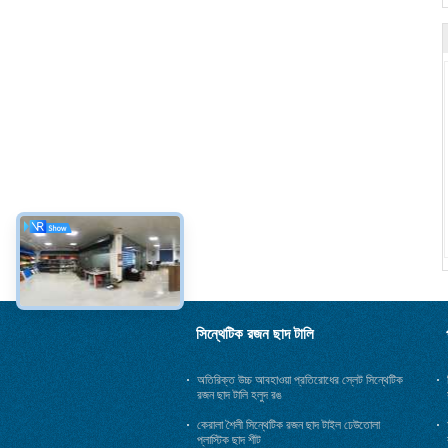
সিন্থেটিক রজন ছাদ টালি
অতিরিক্ত উচ্চ আবহাওয়া প্রতিরোধের স্লেট সিন্থেটিক
রজন ছাদ টালি হলুদ রঙ
কেরালা শৈলী সিন্থেটিক রজন ছাদ টাইল ঢেউতোলা
প্লাস্টিক ছাদ শীট