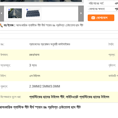
পরিশোধের শর্ত:
এল/
যোগানের ক্ষমতা:
প্
যোগাযোগ
বড় ইমেজ :
আলংকারিক প্লাস্টিক শীট দীর্ঘ স্প্যান রঙ প্রলিপ্ত ঢেউতোলা ছাদ শীট
রঙ:
গ্রাহকদের প্রয়োজন অনুযায়ী কাস্টমাইজড
দৈর্ঘ্য:
উপাদান:
রজন/আসা
প্রস্থ:
স্তরসমূহ:
3 স্তর
পৃষ্ঠতল:
টাইপ:
এস টাইলস
কার্যকরী প
পুরুত্ব:
2.3MM/2.5MM/3.0MM
প্লাস্টিকের ছাদের টাইলস শীট
লাইটওয়েট প্লাস্টিকের ছাদের টাইলস
বিশেষভাবে তুলে ধরা:
,
লংকারিক প্লাস্টিক শীট দীর্ঘ স্প্যান রঙ প্রলিপ্ত ঢেউতোলা ছাদ শীট