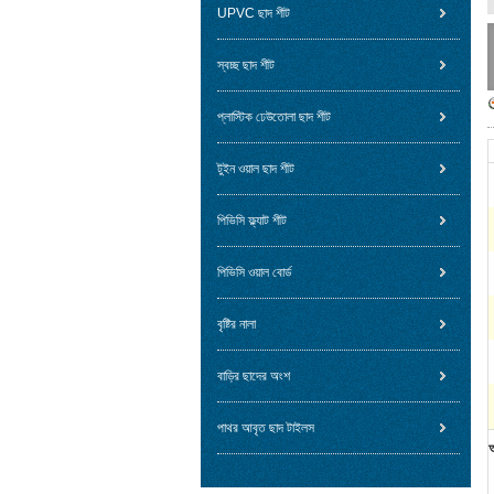
UPVC ছাদ শীট
স্বচ্ছ ছাদ শীট
প্লাস্টিক ঢেউতোলা ছাদ শীট
টুইন ওয়াল ছাদ শীট
পিভিসি ফ্ল্যাট শীট
পিভিসি ওয়াল বোর্ড
বৃষ্টির নালা
বাড়ির ছাদের অংশ
পাথর আবৃত ছাদ টাইলস
আ