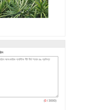
ঠান
(
0
/ 3000)