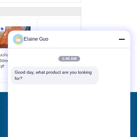
Elaine Guo
A PVC সিনথেটিক রুফ টাইল
ASA সিনথেটিক রেজিন রুফ টাইল
1:46 AM
50mm প্রস্থ 5-বছরের
১০৫০মিমি প্রস্থ ২.৫মিমি পুরুত্ব
েন্টি
Good day, what product are you looking 
for?
উদ্ধৃতির জন্য আবেদন
পাঠান