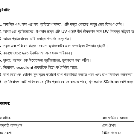
ুবিধাদি:
. অ্যাসিড এবং ক্ষার এর ক্ষয় প্রতিরোধ ক্ষমতা: এটি দস্তা প্লেটের আয়ুর চেয়ে তিনগুণ বেশি।
. আবহাওয়া প্রতিরোধের: উপাদান মধ্যে এন্টি-UV এজেন্ট দীর্ঘ জীবনকাল সঙ্গে UV বিরুদ্ধে সত্যিই হ
3. আগুন প্রতিরোধের: এটি অদাহ্য পদার্থের অন্তর্গত।
. সবুজ এবং পরিবেশ বান্ধব: কোনো অ্যাসবেস্টর এবং তেজস্ক্রিয় উপাদান ছাড়াই।
5. বহনযোগ্যতা: দ্রুত ইনস্টলেশন এবং সহজ পরিবহন।
. দৃঢ়তা: প্রভাব এবং উত্তেজনা প্রতিরোধের, ফ্র্যাকচার করা কঠিন।
7. নিরোধক: execllent বৈদ্যুতিক নিরোধক বৈশিষ্ট্য আছে.
8. তাপ নিরোধক: যৌগিক মূল স্তর কাঠামো তাপ পরিবাহিতা কমাতে পারে এবং তাপ নিরোধক কর্মক্ষমত
. শব্দ নিরোধক: এটি কার্যকরভাবে বৃষ্টির প্রভাবের শব্দ কমাতে পারে, শব্দ কমাতে 30db-এর বেশি দস
আবেদন:
আবাসিক
বাস থামিবার জায়গা
অস্থায়ী বাসস্থান
রেল ষ্টেশন
মঞ্চ নকশা
বিল্ডিং প্রসাধন