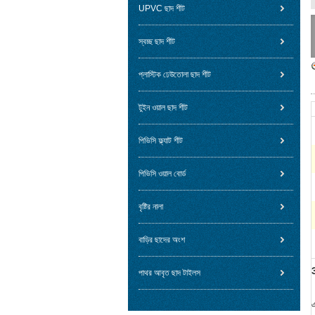
UPVC ছাদ শীট
স্বচ্ছ ছাদ শীট
প্লাস্টিক ঢেউতোলা ছাদ শীট
টুইন ওয়াল ছাদ শীট
পিভিসি ফ্ল্যাট শীট
পিভিসি ওয়াল বোর্ড
বৃষ্টির নালা
বাড়ির ছাদের অংশ
পাথর আবৃত ছাদ টাইলস
এ