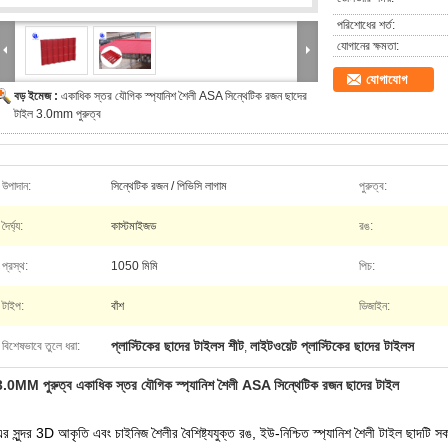
পরিশোধের শর্ত:
যোগানের ক্ষমতা:
যোগাযোগ
বড় ইমেজ :
একাধিক স্তর যৌগিক স্প্যানিশ শৈলী ASA সিন্থেটিক রজন ছাদের
টাইল 3.0mm পুরুত্ব
উপাদান:
সিন্থেটিক রজন / পিভিসি লাগাম
পুরুত্ব:
দৈর্ঘ্য:
কাস্টমাইজড
রঙ:
প্রস্থ:
1050 মিমি
পিচ:
টাইপ:
বাঁশ
ডিজাইন:
প্লাস্টিকের ছাদের টাইলস শীট
লাইটওয়েট প্লাস্টিকের ছাদের টাইলস
বিশেষভাবে তুলে ধরা:
,
3.0MM পুরুত্ব একাধিক স্তর যৌগিক স্প্যানিশ শৈলী ASA সিন্থেটিক রজন ছাদের টাইল
র সুন্দর 3D আকৃতি এবং চাইনিজ শৈলীর বৈশিষ্ট্যযুক্ত রঙ, ইউ-নিশ্চিত স্প্যানিশ শৈলী টাইল ছাদটি স