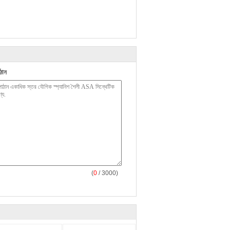
ঠান
(
0
/ 3000)