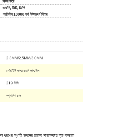
নির্ভর করে
এল/সি, টি/টি, ডি/পি
প্রতিদিন 10000 বর্গ মিটার/বর্গ মিটার
2.3MM/2.5MM/3.0MM
গেরি/ইট লাল/বেগুনি লাল/নীল
219 মিমি
স্প্যানিশ ছাদ
কল ধরণের স্থায়ী ভবনের ছাদের সাজসজ্জায় ব্যাপকভাবে