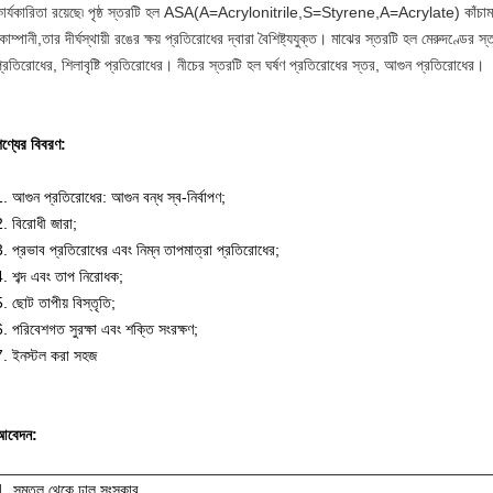
কার্যকারিতা রয়েছে৷ পৃষ্ঠ স্তরটি হল ASA(A=Acrylonitrile,S=Styrene,A=Acrylate) কাঁচা
োম্পানী,তার দীর্ঘস্থায়ী রঙের ক্ষয় প্রতিরোধের দ্বারা বৈশিষ্ট্যযুক্ত। মাঝের স্তরটি হল মেরুদণ্ডের
্রতিরোধের, শিলাবৃষ্টি প্রতিরোধের। নীচের স্তরটি হল ঘর্ষণ প্রতিরোধের স্তর, আগুন প্রতিরোধের।
ণ্যের বিবরণ:
. আগুন প্রতিরোধের: আগুন বন্ধ স্ব-নির্বাপণ;
. বিরোধী জারা;
. প্রভাব প্রতিরোধের এবং নিম্ন তাপমাত্রা প্রতিরোধের;
4. শব্দ এবং তাপ নিরোধক;
. ছোট তাপীয় বিস্তৃতি;
. পরিবেশগত সুরক্ষা এবং শক্তি সংরক্ষণ;
7. ইনস্টল করা সহজ
আবেদন:
1. সমতল থেকে ঢালু সংস্কার