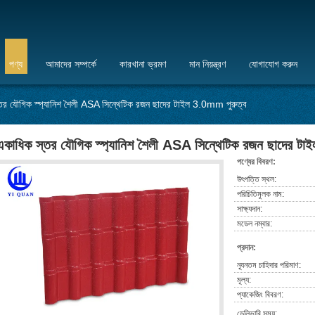
পণ্য
আমাদের সম্পর্কে
কারখানা ভ্রমণ
মান নিয়ন্ত্রণ
যোগাযোগ করুন
তর যৌগিক স্প্যানিশ শৈলী ASA সিন্থেটিক রজন ছাদের টাইল 3.0mm পুরুত্ব
একাধিক স্তর যৌগিক স্প্যানিশ শৈলী ASA সিন্থেটিক রজন ছাদের টা
পণ্যের বিবরণ:
উৎপত্তি স্থল:
পরিচিতিমুলক নাম:
সাক্ষ্যদান:
মডেল নম্বার:
প্রদান:
ন্যূনতম চাহিদার পরিমাণ:
মূল্য:
প্যাকেজিং বিবরণ:
ডেলিভারি সময়: