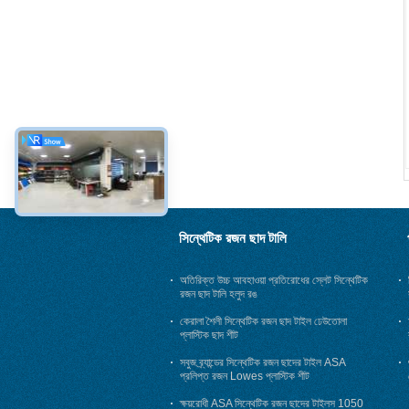
সিন্থেটিক রজন ছাদ টালি
অতিরিক্ত উচ্চ আবহাওয়া প্রতিরোধের স্লেট সিন্থেটিক
রজন ছাদ টালি হলুদ রঙ
কেরালা শৈলী সিন্থেটিক রজন ছাদ টাইল ঢেউতোলা
প্লাস্টিক ছাদ শীট
সবুজ ব্র্যান্ডের সিন্থেটিক রজন ছাদের টাইল ASA
প্রলিপ্ত রজন Lowes প্লাস্টিক শীট
ক্ষয়রোধী ASA সিন্থেটিক রজন ছাদের টাইলস 1050