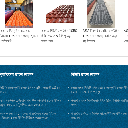
এএসএ সিন্থেটিক রজন ছাদ
এএসএ পিভিসি রুফ টাইল 1050
ASA সিনথেটিক রেজিন রুফ টাইল
AS
টাইলস 1050mm প্রস্থ প্রভাব
মিমি চওড়া 2.5 মিমি পুরুত্ব
1050mm প্রস্থ কাস্টম দৈর্ঘ্য
10
প্রতিরোধী
ফায়ারপ্রুফ
বায়ু নিরোধক
ওয়ার
প্লাস্টিকের ছাদের টাইলস
পিভিসি ছাদের টাইলস
পিভিসি রজন প্লাস্টিক ছাদ টাইলস এন্টি - ক্ষয়কারী মাল্টিয়ার
পোষা খামার পিভিসি রঙিন ঢেউতোলা প্লাস্টিক ছাদ শীট
সারফেস
টাইলস 1130 মিমি প্রস্থ
আশা প্রলিপ্ত ঢেউতোলা প্লাস্টিক স্প্যানিশ ছাদের টাইলস
প্লাস্টিক গুদাম পিভিসি ছাদ টাইল বিল্ডিং উপাদান প্রাচীর
রাউন্ড ওয়েভ এবং ট্র্যাপিজয়েডাল ছাদের চাদর
প্যানেল
গুদাম ও কারখানা 3 স্তরের প্লাস্টিকের ছাদের টাইলস
প্লাস্টিক ঢেউতোলা পিভিসি ছাদের টাইলস মাল্টি - কারখ
ঢেউতোলা ছাদের শীট ট্র্যাপিজিয়াম লম্বা স্প্যান
জন্য রঙ