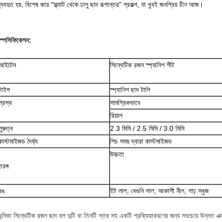
্যবহৃত হয়, বিশেষ করে "ফ্ল্যাট থেকে ঢালু ছাদ রূপান্তর" প্রকল্প, যা খুবই জনপ্রিয় চীন আজ।
স্পেসিফিকেশন:
আইটেম
সিন্থেটিক রজন স্প্যানিশ শীট
টাইপ
স্প্যানিশ ছাদ টালি
প্রস্থ
সামগ্রিকভাবে
রিয়াল
পুরুত্ব
2.3 মিমি / 2.5 মিমি / 3.0 মিমি
কাস্টমাইজড দৈর্ঘ্য
পিচ সময় দ্বারা কাস্টমাইজড
উচ্চতা
তরঙ্গ
রঙ
ইট লাল, বেগুনি লাল, আকাশী নীল, গাঢ় সবুজ
ূমিকা সিন্থেটিক রজন ছাদ হল দুটি বা তিনটি স্তর সহ একটি প্রক্রিয়াকরণের জন্য সবচেয়ে উন্নত এক্