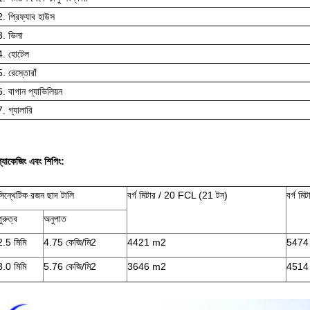
2. প্রিফ্যাব হাউস
3. ভিলা
4. হোটেল
5. রেস্তোরাঁ
6. বাগান প্যাভিলিয়ন
7. গ্যালারি
্যাকেজিং এবং শিপিং:
সিন্থেটিক রজন ছাদ টালি
বর্গ মিটার / 20 FCL (21 টন)
বর্গ ম
পুরুত্ব
অনুপাত
2.5 মিমি
4.75 কেজি/মি2
4421 m2
5474
3.0 মিমি
5.76 কেজি/মি2
3646 m2
4514