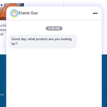
Elaine Guo
A PVC সিনথেটিক রুফ টাইল
ASA সিনথেটিক রেজিন রুফ টাইল
6:38 AM
50mm প্রস্থ 5-বছরের
১০৫০মিমি প্রস্থ ২.৫মিমি পুরুত্ব
েন্টি
Good day, what product are you looking 
for?
উদ্ধৃতির জন্য আবেদন
পাঠান
ানার
খবর
E-Mail
সাইট ম্যাপ
|