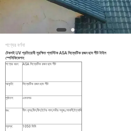
সাইট
ম্যাপ
গোপনীয়তা
নীতি
পণ্যের বর্ণনা
টেকসই UV প্রতিরোধী সুরক্ষিত প্লাস্টিক ASA সিন্থেটিক রজন ছাদ শীট টাইল
স্পেসিফিকেশন:
পণ্যের ধরন:
ASA সিন্থেটিক রজন ছাদ শীট
আকৃতি:
সিন্থেটিক রজন ছাদ শীট
পৃষ্ঠতল:
এমবসড
রঙ:
নীল ধূসর;নীল;নীল;ইটের লাল;গভীর সবুজ;সোনালী;ইত্যাদি
প্রস্থ:
1050 মিমি