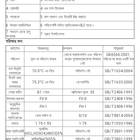
3. মাচা
3. চমৎকার জারা প্রতিরোধের.
4. গ্যালারি
4. গুড তাপ নিরোধক
5. গাজেবো
5. জল প্রমাণ এবং বিরোধী উচ্চ নম্রতা.
6. উদ্যান প্যাভিলিয়ন
6. শক্তিশালী অগ্নি প্রতিরোধক>B2 স্তর।
7. সমতল থেকে ঢালু
7. দ্রুত ইনস্টলেশন
সংস্কার
পরিক্ষার ফল:
আইটেম
বিষয়বস্তু
ফলাফল
স্ট্যান্ডার্ড
কোনো অ্যাসবেস্টস এবং পরিবেশ
GB6566-2001,
পরিবেশ
দূষণ বা পরিবেশ বান্ধব
বান্ধব পুনর্ব্যবহারযোগ্য উপাদান
পরিবেশের জন্য একটি মান
নেই
ভাল
তাপ বিকৃতি
70.0°C এর নিচে
পরিবর্তন নেই
GB/T1634-2004
তাপমাত্রা
ভিকট নরম
করার
75.2°C এর নিচে
নো সফটনিং
GB/T1633-2000
তাপমাত্রা
পোড়া কঠিন
B1 গ্রেড
অক্সিজেন সূচক: 35
GB/T2406-1993
উল্লম্ব জ্বলন
FV-0
FV-0
GB/T2408-1996
অনুভূমিক
FH-1
FH-1
GB/T2408-1996
জ্বলন্ত
প্রভাব
কোন ফাটল না
0/10
GB/T8814-2004
প্রতিরোধের
ঘনত্ব
1.75-1.95
1.79
GB/T1033-1986
অ্যাসিড
জারা প্রতিরোধী
পরিবর্তন নেই
QB/T3801-1999
(HCL,H2SO4,HNO3)5%
জারা প্রতিরোধী
ক্ষারীয়(NaOH)5%
পরিবর্তন নেই
QB/T3801-1999