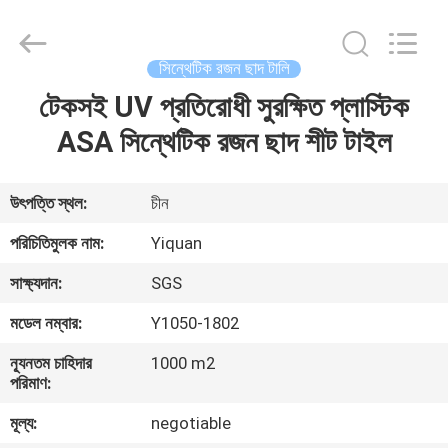
Foshan
Yiquan
Plastic
Building
Material
সিন্থেটিক রজন ছাদ টালি
Co.Ltd.
All
Rights
টেকসই UV প্রতিরোধী সুরক্ষিত প্লাস্টিক
বাড়ি
Reserved.
ASA সিন্থেটিক রজন ছাদ শীট টাইল
পণ্য
উৎপত্তি স্থল:
চীন
আমাদের
পরিচিতিমুলক নাম:
Yiquan
সম্পর্কে
সাক্ষ্যদান:
SGS
মডেল নম্বার:
Y1050-1802
কারখানা
ন্যূনতম চাহিদার
1000 m2
ভ্রমণ
পরিমাণ:
মূল্য:
negotiable
মান