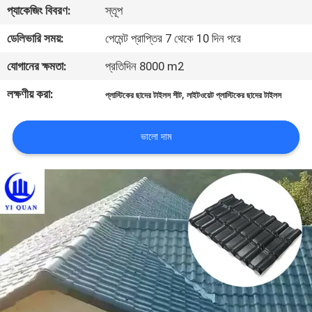
প্যাকেজিং বিবরণ:
স্তূপ
নিয়ন্ত্রণ
ডেলিভারি সময়:
পেমেন্ট প্রাপ্তির 7 থেকে 10 দিন পরে
যোগাযোগ
যোগানের ক্ষমতা:
প্রতিদিন 8000 m2
করুন
লক্ষণীয় করা:
,
প্লাস্টিকের ছাদের টাইলস শীট
লাইটওয়েট প্লাস্টিকের ছাদের টাইলস
BLOG
ভালো দাম
উদ্ধৃতির
জন্য
আবেদন
VR