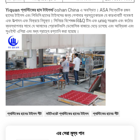
`
Yiquan প্লাস্টিকের ছাদ টাইলস
Foshan China এ অবস্থিত। ASA সিন্থেটিক রজন
ছাদের টাইলস এবং পিভিসি ছাদের টাইলসের জন্য পেশাদার প্রস্তুতকারক যে কারখানাটি গবেষণা
এবং উত্পাদন এবং বিক্রয়ে নিযুক্ত। সিনিয়র বিশেষজ্ঞ R&Q টিম এবং uniq সরঞ্জাম এবং কঠোর
ব্যবস্থাপনার সাথে যে আমাদের প্রোকাটগুলি ডেমোসিক বাজারে বেড়ে চলেছে এবং আফ্রিকা এবং
সুওইস্ট এশিয়া এবং মধ্য প্রাচ্যে রপ্তানি করা হয়েছে।
প্লাস্টিকের ছাদের টাইলস শীট
লাইটওয়েট প্লাস্টিকের ছাদের টাইলস
প্লাস্টিকের ছাদের শীট
এর সেরা মূল্য পান