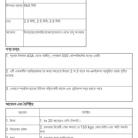
উপলব্ধ প্রস্থ:
960 মিমি
বেধ:
2.3 মিমি, 2.5 মিমি; 3.0 মিমি
আবেদন:
ভিলা;মাচা;গ্যালারি;গাজেবো;সমতল থেকে ঢালু সংস্কার
পণ্য তথ্য:
1. প্রধান উপাদান ASA থেকে অর্জিত, গ্লোবাল 500 কোম্পানিগুলির মধ্যে একটি৷
2. এটি এককালীন প্রক্রিয়াকরণের জন্য সবচেয়ে উন্নত 2 বা 3 স্তর সহ-এক্সট্রুশন প্রযুক্তি দ্বারা গৃহীত
হয়েছে
3. সেখানে স্প্যানিশ ছাদের টাইলস শক্তিশালী বাতাস এবং ভূমিকম্প সহ্য করতে পারে
আবেদন এবং বৈশিষ্ট্য:
প্রয়োগ
বৈশিষ্ট্য
1. ভিলা
1. রঙ 20 বছরেরও বেশি টেকসই।
2. চমৎকার বিরোধী লোড ক্ষমতা যে 150 kgs কোন ফাটল এবং ক্ষতি সমর্থন
2. প্রিফ্যাব হাউস
করে