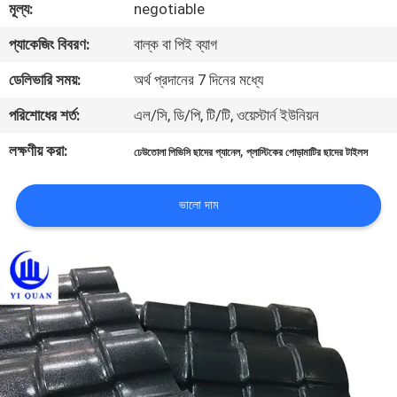
মূল্য:
negotiable
নিয়ন্ত্রণ
প্যাকেজিং বিবরণ:
বাল্ক বা পিই ব্যাগ
যোগাযোগ
ডেলিভারি সময়:
অর্থ প্রদানের 7 দিনের মধ্যে
করুন
পরিশোধের শর্ত:
এল/সি, ডি/পি, টি/টি, ওয়েস্টার্ন ইউনিয়ন
লক্ষণীয় করা:
,
ঢেউতোলা পিভিসি ছাদের প্যানেল
প্লাস্টিকের পোড়ামাটির ছাদের টাইলস
BLOG
ভালো দাম
উদ্ধৃতির
জন্য
আবেদন
VR