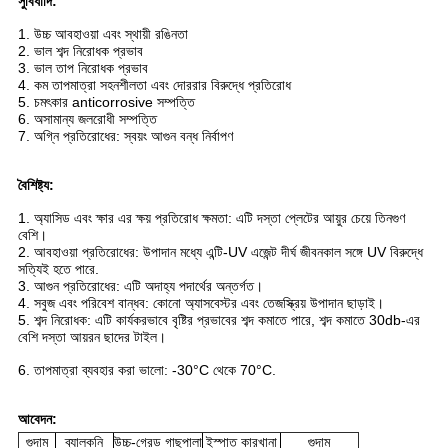
সুবিধাদি:
1. উচ্চ আবহাওয়া এবং স্থায়ী রঙিনতা
2. ভাল শব্দ নিরোধক প্রভাব
3. ভাল তাপ নিরোধক প্রভাব
4. কম তাপমাত্রা সহনশীলতা এবং দোররার বিরুদ্ধে প্রতিরোধ
5. চমৎকার anticorrosive সম্পত্তি
6. অসামান্য জলরোধী সম্পত্তি
7. অগ্নি প্রতিরোধের: স্বয়ং আগুন বন্ধ নির্বাপণ
বৈশিষ্ট্য:
1. অ্যাসিড এবং ক্ষার এর ক্ষয় প্রতিরোধ ক্ষমতা: এটি দস্তা প্লেটের আয়ুর চেয়ে তিনগুণ
বেশি।
2. আবহাওয়া প্রতিরোধের: উপাদান মধ্যে এন্টি-UV এজেন্ট দীর্ঘ জীবনকাল সঙ্গে UV বিরুদ্ধে
সত্যিই হতে পারে.
3. আগুন প্রতিরোধের: এটি অদাহ্য পদার্থের অন্তর্গত।
4. সবুজ এবং পরিবেশ বান্ধব: কোনো অ্যাসবেস্টর এবং তেজস্ক্রিয় উপাদান ছাড়াই।
5. শব্দ নিরোধক: এটি কার্যকরভাবে বৃষ্টির প্রভাবের শব্দ কমাতে পারে, শব্দ কমাতে 30db-এর
বেশি দস্তা আয়রন ছাদের টাইল।
6. তাপমাত্রা ব্যবহার করা ভালো: -30°C থেকে 70°C.
আবেদন:
গুদাম
ব্যালকনি
উচ্চ-গ্রেড গাছপালা
ইস্পাত কারখানা
গুদাম