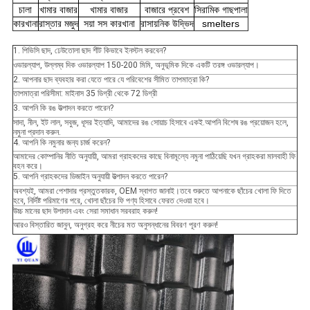
চালা
খামার বাজার
খামার বাজার
বাজারে প্রবেশ
সিরামিক গাছপালা
কারখানা
রাস্তার মজুদ
সয়া সস কারখানা
রাসায়নিক উদ্ভিদ
smelters
1. পিভিসি ছাদ, ঢেউতোলা ছাদ শীট কিভাবে ইনস্টল করবেন?
ওভারল্যাপ, উল্লম্ব দিক ওভারল্যাপ 150-200 মিমি, অনুভূমিক দিকে একটি তরঙ্গ ওভারল্যাপ।
2. আপনার ছাদ ব্যবহার করা যেতে পারে যে পরিবেশের সীমিত তাপমাত্রা কি?
তাপমাত্রা পরিসীমা: মাইনাস 35 ডিগ্রী থেকে 72 ডিগ্রী
3. আপনি কি রঙ উত্পাদন করতে পারেন?
সাদা, নীল, ইট লাল, সবুজ, ধূসর ইত্যাদি, আমাদের রঙ সোয়াচ হিসাবে একই.আপনি বিশেষ রঙ প্রয়োজন হলে,
নমুনা প্রদান করুন.
4. আপনি কি নমুনার জন্য চার্জ করেন?
আমাদের কোম্পানির নীতি অনুযায়ী, আমরা গ্রাহকদের কাছে বিনামূল্যে নমুনা পাঠিয়েছি যখন গ্রাহকরা মালবাহী ফি
বহন করে।
5. আপনি গ্রাহকদের ডিজাইন অনুযায়ী উত্পাদন করতে পারেন?
অবশ্যই, আমরা পেশাদার প্রস্তুতকারক, OEM স্বাগত জানাই।তবে শুরুতে আপনাকে ছাঁচের খোলা ফি দিতে
হবে, নির্দিষ্ট পরিমাণের পরে, খোলা ছাঁচের ফি পণ্য হিসাবে ফেরত দেওয়া হবে।
উচ্চ মানের ছাদ উপাদান এবং সেরা সমাধান সরবরাহ করুন!
আরও বিস্তারিত জানুন, অনুগ্রহ করে নীচের মত অনুসন্ধানের বিবরণ পূরণ করুন!