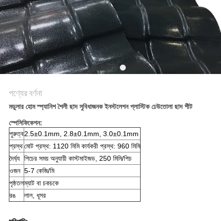
সাইট
ম্যাপ
গোপনীয়তা
নীতি
পণ্যের বর্ণনা
মডুলার হোম স্প্যানিশ শৈলী ছাদ সুবিধাজনক ইনস্টলেশন প্লাস্টিক ঢেউতোলা ছাদ শীট
স্পেসিফিকেশন:
পুরুত্ব
2.5±0.1mm, 2.8±0.1mm, 3.0±0.1mm
প্রস্থ
মোট প্রস্থ: 1120 মিমি কার্যকরী প্রস্থ: 960 মিমি
দৈর্ঘ্য
পিচের সময় অনুযায়ী কাস্টমাইজড, 250 মিমি/পিচ
ওজন
5-7 কেজি/মি
পৃষ্ঠতল
ম্যাট বা চকচকে
রঙ
লাল, ধূসর