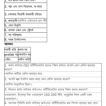
1, দীর্ঘ জীবন এবং কোন বিবর্ণ
2, শাব্দ এবং তাপ নিরোধক, অ দাহ্য
3, চমৎকার বিরোধী ক্ষয়কারী চরিত্র
4, জলরোধী
প্লাস্টিক ঢেউতোলা ছাদ শীট
5, কোন বিকৃতি
6. হালকা ওজন এবং সৌন্দর্য
7, স্ব পরিষ্কার
8, সহজ ইনস্টলেশন
আবেদন:
স্থায়ী বাড়ি
গুদাম ঘর
prefab ঘর
মোবাইল ঘর
শেডিং
পর্যটন সাইট
1. কার্বন ফাইবার ISO সার্টিফিকেটেড ছাদের শিঙ্গল কাটতে আপনি কোন মেশিন ব্যবহার
করেন?
পোর্টেবল কাটিয়া মেশিন ব্যবহার করে.
2. আপনি স্ক্রু ইনস্টল করার জন্য কোন মেশিন ব্যবহার করেন?
পোর্টেবল বৈদ্যুতিক ড্রিল।
3. কিভাবে কার্বন ফাইবার আইএসও সার্টিফিকেটেড ছাদের শিঙ্গল কভার করবেন?
ওভারল্যাপ, উল্লম্ব দিক ওভারল্যাপ 150-200 মিমি, অনুভূমিক দিকে একটি তরঙ্গ
ওভারল্যাপ।
4. আপনার পিভিসি কার্বন ফাইবার আইএসও সার্টিফিকেটেড রুফ শিংলস ব্যবহার করা যেতে