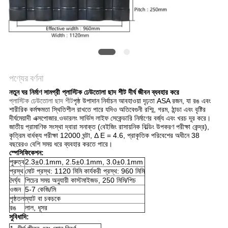
সাইট
ম্যাপ
গোপনীয়তা
নীতি
পণ্যের বর্ণনা
নতুন ঘর নির্মাণ সামগ্রী প্লাস্টিক ঢেউতোলা ছাদ শীট দীর্ঘ জীবন ব্যবহার করে
প্লাস্টিক ঢেউতোলা ছাদ শীট
পৃষ্ঠ উপাদান নির্বাচন আবহাওয়া দৃঢ়তা ASA রজন, যা রঙ এবং
শারীরিক কর্মক্ষমতা স্থিতিশীল রাখতে পারে যদিও অতিবেগুনী রশ্মি, গরম, ঠান্ডা এবং বৃষ্টির
দীর্ঘমেয়াদী এক্সপোজার.ওভারলং সার্ভিস লাইফ সেকেন্ডারি নির্মাণের বর্জ্য এবং খরচ দূর করে।
জাতীয় প্রামাণিক সংস্থা দ্বারা সনাক্ত (বেইজিং রাসায়নিক বিল্ডিং উপকরণ পরীক্ষা কেন্দ্র),
কৃত্রিম বার্ধক্য পরীক্ষা 12000 ঘন্টা, Δ Ε = 4.6, প্রাকৃতিক পরিবেশের অধীনে 38
বছরেরও বেশি সময় ধরে ব্যবহার করতে পারে।
স্পেসিফিকেশন:
পুরুত্ব
2.3±0.1mm, 2.5±0.1mm, 3.0±0.1mm
প্রস্থ
মোট প্রস্থ: 1120 মিমি কার্যকরী প্রস্থ: 960 মিমি
দৈর্ঘ্য
পিচের সময় অনুযায়ী কাস্টমাইজড, 250 মিমি/পিচ
ওজন
5-7 কেজি/মি
পৃষ্ঠতল
ম্যাট বা চকচকে
রঙ
লাল, ধূসর
সুবিধাদি: