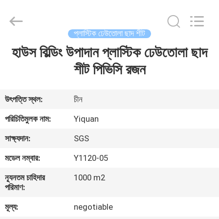
Foshan
Yiquan
Plastic
Building
Material
প্লাস্টিক ঢেউতোলা ছাদ শীট
Co.Ltd.
All
Rights
হাউস বিল্ডিং উপাদান প্লাস্টিক ঢেউতোলা ছাদ
বাড়ি
Reserved.
শীট পিভিসি রজন
পণ্য
উৎপত্তি স্থল:
চীন
আমাদের
পরিচিতিমুলক নাম:
Yiquan
সম্পর্কে
সাক্ষ্যদান:
SGS
মডেল নম্বার:
Y1120-05
কারখানা
ন্যূনতম চাহিদার
1000 m2
ভ্রমণ
পরিমাণ:
মূল্য:
negotiable
মান