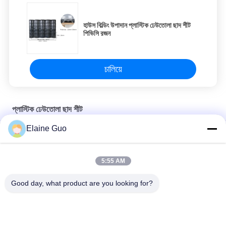
হাউস বিল্ডিং উপাদান প্লাস্টিক ঢেউতোলা ছাদ শীট
পিভিসি রজন
চালিয়ে
প্লাস্টিক ঢেউতোলা ছাদ শীট
Elaine Guo
গ্রামের বাড়ির শেডের জন্য 2.5 মিমি পুরুত্ব বহু রঙের ASA ছোট নীল টাইল
ভিলা পার্কিং কভারের জন্য স্থিতিশীল প্লাস্টিক ASA বাঁশের তরঙ্গ সিন্থেটিক ছাদের টাইল
5:55 AM
সৌর ঢেউতোলা দানা প্লাস্টিক ছাদ শীট জলরোধী তরঙ্গ আকৃতি
Good day, what product are you looking for?
সব