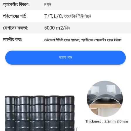
প্যাকেজিং বিবরণ:
নগ্ন
নিয়ন্ত্রণ
পরিশোধের শর্ত:
T/T, L/C, ওয়েস্টার্ন ইউনিয়ন
যোগাযোগ
যোগানের ক্ষমতা:
5000 m2/দিন
করুন
লক্ষণীয় করা:
,
ঢেউতোলা পিভিসি ছাদের প্যানেল
প্লাস্টিকের পোড়ামাটির ছাদের টাইলস
BLOG
ভালো দাম
উদ্ধৃতির
জন্য
আবেদন
VR