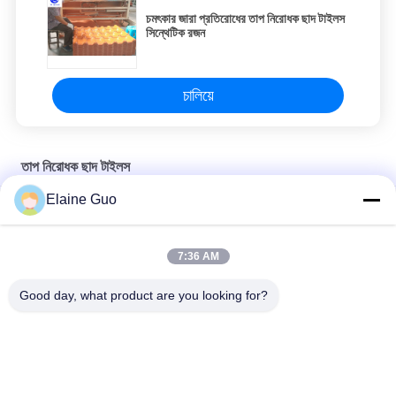
চমৎকার জারা প্রতিরোধের তাপ নিরোধক ছাদ টাইলস
সিন্থেটিক রজন
চালিয়ে
তাপ নিরোধক ছাদ টাইলস
Elaine Guo
কারখানার ক্ষার প্রতিরোধের জন্য পিভিসি ইউপিভিসি প্রলিপ্ত ঢেউতোলা ছাদ শীট
ওয়ার্কশপের জন্য তাপ নিরোধক পিভিসি ইউপিভিসি ছাদ টাইল ঢেউতোলা সৌর শীট
7:36 AM
গুদাম শেডের জন্য শব্দরোধী জারা প্রতিরোধী প্লাস্টিক পিভিসি ঢেউতোলা ছাদের টালি
Good day, what product are you looking for?
সব
সিন্থেটিক রজন ছাদ টালি
প্লাস্টিকের ছাদের টাইলস