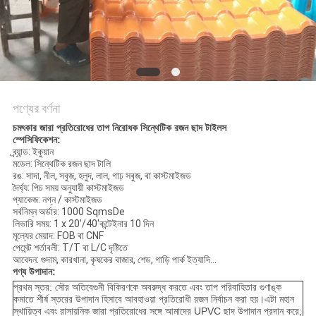
সাইট
ম্যাপ
গোপনীয়তা
নীতি
পণ্যের বর্ণনা
চমৎকার জারা প্রতিরোধের তাপ নিরোধক সিন্থেটিক রজন ছাদ টাইলস
স্পেসিফিকেশন:
ব্র্যান্ড: ইকুয়ান
মডেল: সিন্থেটিক রজন ছাদ টালি
রঙ: সাদা, নীল, সবুজ, হলুদ, লাল, গাঢ় সবুজ, বা কাস্টমাইজড
দৈর্ঘ্য: পিচ সময় অনুযায়ী কাস্টমাইজড
প্যাকেজ: নগ্ন / কাস্টমাইজড
সর্বনিম্ন অর্ডার: 1000 SqmsDe
লিভারি সময়: 1 x 20'/40'কন্টেইনার 10 দিন
মূল্যের মেয়াদ: FOB বা CNF
পেমেন্ট শর্তাবলী: T/T বা L/C দৃষ্টিতে
আবেদন: গুদাম, কারখানা, কৃষকের বাজার, শেড, গাড়ি পার্ক ইত্যাদি...
পণ্য উপাদান:
প্রথম স্তর: সৌর অতিবেগুনী বিকিরণকে অবরুদ্ধ করতে এবং তাপ পরিবাহিতার গুণাঙ্ক
কমাতে শীর্ষ স্তরের উপাদান হিসাবে আবহাওয়া প্রতিরোধী রজন নির্বাচন করা হয়।এটা মহান
স্থায়িত্ব এবং রাসায়নিক জারা প্রতিরোধের সঙ্গে আমাদের UPVC ছাদ উপাদান প্রদান করে;