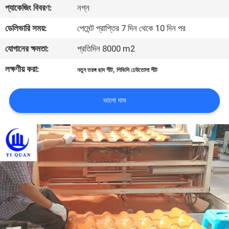
প্যাকেজিং বিবরণ:
নগ্ন
নিয়ন্ত্রণ
ডেলিভারি সময়:
পেমেন্ট প্রাপ্তির 7 দিন থেকে 10 দিন পর
যোগাযোগ
যোগানের ক্ষমতা:
প্রতিদিন 8000 m2
করুন
লক্ষণীয় করা:
,
নতুন তরঙ্গ ছাদ শীট
পিভিসি ঢেউতোলা শীট
BLOG
ভালো দাম
উদ্ধৃতির
জন্য
আবেদন
VR