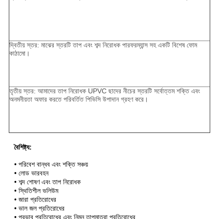
দ্বিতীয় স্তর: মাঝের স্তরটি তাপ এবং শব্দ নিরোধক পারফরম্যান্স সহ একটি বিশেষ ফোম
কাঠামো।
তৃতীয় স্তর: আমাদের তাপ নিরোধক UPVC ছাদের নীচের স্তরটি সর্বোত্তম শক্তি এবং
অনমনীয়তা অফার করতে পরিবর্তিত পিভিসি উপাদান গ্রহণ করে।
বৈশিষ্ট্য:
• পরিবেশ বান্ধব এবং শক্তি সঞ্চয়
• লোড ভারবহন
• শব্দ শোষণ এবং তাপ নিরোধক
• স্থিতিশীল ভলিউম
• জারা প্রতিরোধের
• ভাল জল প্রতিরোধের
• প্রভাব প্রতিরোধের এবং নিম্ন তাপমাত্রা প্রতিরোধের