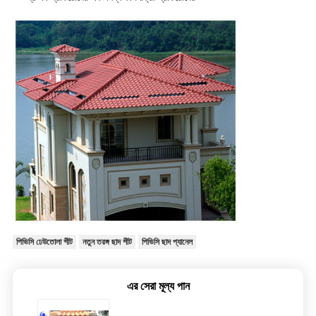
পিভিসি ঢেউতোলা শীট
নতুন তরঙ্গ ছাদ শীট
পিভিসি ছাদ প্যানেল
এর সেরা মূল্য পান