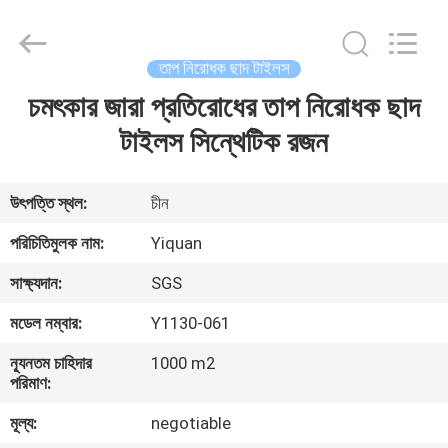
Foshan
Yiquan
Plastic
Building
Material
তাপ নিরোধক ছাদ টাইলস
Co.Ltd.
All
Rights
চমৎকার জারা প্রতিরোধের তাপ নিরোধক ছাদ
বাড়ি
Reserved.
টাইলস সিন্থেটিক রজন
পণ্য
উৎপত্তি স্থল:
চীন
আমাদের
পরিচিতিমুলক নাম:
Yiquan
সম্পর্কে
সাক্ষ্যদান:
SGS
মডেল নম্বার:
Y1130-061
কারখানা
ন্যূনতম চাহিদার
1000 m2
ভ্রমণ
পরিমাণ:
মূল্য:
negotiable
মান