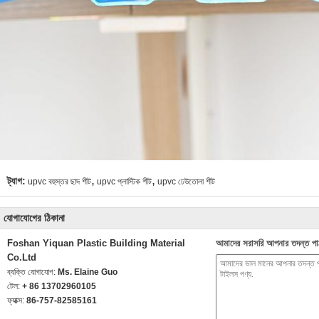
,
,
ট্যাগ:
upvc বহুস্তর ছাদ শীট
upvc প্লাস্টিক শীট
upvc ঢেউতোলা শীট
যোগাযোগের ঠিকানা
Foshan Yiquan Plastic Building Material
আমাদের সরাসরি আপনার তদন্ত পা
Co.Ltd
ব্যক্তি যোগাযোগ:
Ms. Elaine Guo
টেল:
+ 86 13702960105
ফ্যাক্স:
86-757-82585161