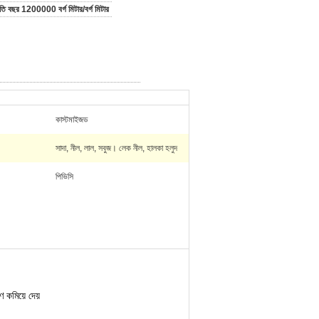
রতি বছর 1200000 বর্গ মিটার/বর্গ মিটার
কাস্টমাইজড
সাদা, নীল, লাল, সবুজ। লেক নীল, হালকা হলুদ
পিভিসি
 কমিয়ে দেয়