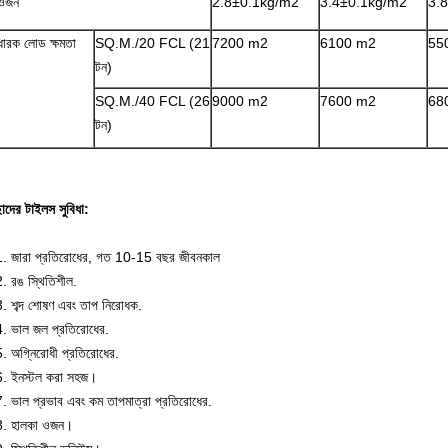
ওজন
2.8±0.1kg/m2
3.4±0.1kg/m2
3.
ধারক লোড ক্ষমতা
SQ.M./20 FCL (21
7200 m2
6100 m2
55
টন)
SQ.M./40 FCL (26
9000 m2
7600 m2
68
টন)
াদের টাইলস সুবিধা:
1. জারা প্রতিরোধের, গত 10-15 বছর জীবনকাল
2. রঙ স্থিতিশীল.
3. শব্দ শোষণ এবং তাপ নিরোধক.
4. ভাল জল প্রতিরোধের.
5. অগ্নিরোধী প্রতিরোধের.
6. ইনস্টল করা সহজ।
7. ভাল প্রভাব এবং কম তাপমাত্রা প্রতিরোধের.
8. হালকা ওজন।