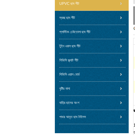
UPVC ছাদ শীট
স্বচ্ছ ছাদ শীট
প্লাস্টিক ঢেউতোলা ছাদ শীট
টুইন ওয়াল ছাদ শীট
পিভিসি ফ্ল্যাট শীট
পিভিসি ওয়াল বোর্ড
বৃষ্টির নালা
বাড়ির ছাদের অংশ
ছ
পাথর আবৃত ছাদ টাইলস