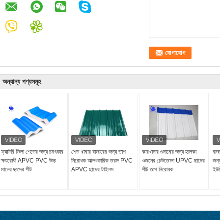
অন্যান্য পণ্যসমূহ
ফ্যাক্টরি ভিলা শেডের জন্য চমৎকার
শেড খামার বাজারের জন্য তাপ
কারখানার গুদামের জন্য হালকা
বাজা
ক্ষয়রোধী APVC PVC উচ্চ
নিরোধক আলংকারিক তরঙ্গ PVC
ওজনের ঢেউতোলা UPVC ছাদের
জন্য
মানের ছাদের শীট
APVC ছাদের টাইলস
শীট তাপ নিরোধক
ইউপ