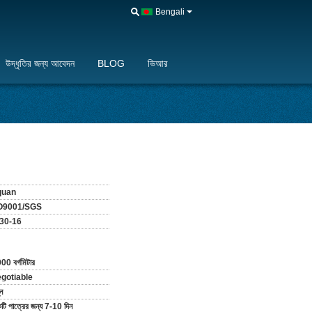
Bengali
উদ্ধৃতির জন্য আবেদন
BLOG
ভিআর
quan
O9001/SGS
30-16
00 বর্গমিটার
gotiable
ন
টি পাত্রের জন্য 7-10 দিন