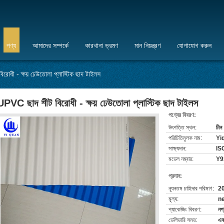
পণ্য
আমাদের সম্পর্কে
কারখানা ভ্রমণ
মান নিয়ন্ত্রণ
যোগাযোগ করুন
োধী - ক্ষয় ঢেউতোলা প্লাস্টিক ছাদ টাইলস
UPVC ছাদ শীট বিরোধী - ক্ষয় ঢেউতোলা প্লাস্টিক ছাদ টাইলস
পণ্যের বিবরণ:
উৎপত্তি স্থল:
চীন
পরিচিতিমুলক নাম:
Yi
সাক্ষ্যদান:
IS
মডেল নম্বার:
Y9
প্রদান:
ন্যূনতম চাহিদার পরিমাণ:
20
মূল্য:
ne
প্যাকেজিং বিবরণ:
নগ্
ডেলিভারি সময়:
এক