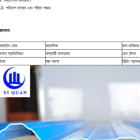
9. স্থিতিশীল ভলিউম।
0. পরিবেশ বান্ধব এবং শক্তি সঞ্চয়.
আবেদন:
মোবাইল হোম
আবাসিক
বাস থামিবার 
বাগান প্যাভিলিয়ন
অস্থায়ী বাসস্থান
রেল ষ্টেশন
ভিলা
মঞ্চ নকশা
বিল্ডিং প্রসা