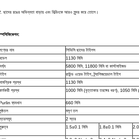
. ছাদের রঙের অভিন্নতা বাড়ায় এবং বিল্ডিংকে আরও সুন্দর করে তোলে।
স্পেসিফিকেশন:
পণ্যের নাম
পিভিসি ছাদের টাইলস
মডেল
1130 মিমি
ৈর্ঘ্য
5800 মিমি, 11800 মিমি বা কাস্টমাইজড
টাইপ
রাউন্ড ওয়েভ টাইপ, ট্র্যাপিজয়েডাল টাইপ
সামগ্রিক প্রস্থ
1130 মিমি
কার্যকরী প্রস্থ
1000 মিমি (বৃত্তাকার তরঙ্গের ধরণ), 1050 মিমি (ট
Purlin ব্যবধান
660 মিমি
পৃষ্ঠতল
মসৃণ তল
স্তরসমূহ
2 স্তর
পুরুত্ব
1.5±0.1 মিমি
1.8±0.1 মিমি
2.0