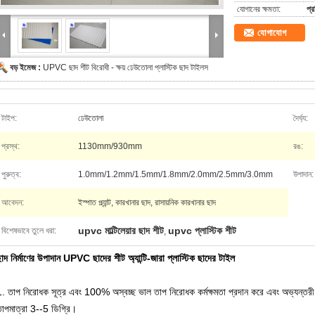
যোগানের ক্ষমতা:
প্
যোগাযোগ
বড় ইমেজ :
UPVC ছাদ শীট বিরোধী - ক্ষয় ঢেউতোলা প্লাস্টিক ছাদ টাইলস
টাইপ:
ঢেউতোলা
দৈর্ঘ্য:
প্রস্থ:
1130mm/930mm
রঙ:
পুরুত্ব:
1.0mm/1.2mm/1.5mm/1.8mm/2.0mm/2.5mm/3.0mm
উপাদান:
আবেদন:
ইস্পাত প্ল্যান্ট, কারখানার ছাদ, রাসায়নিক কারখানার ছাদ
upvc মাল্টিলেয়ার ছাদ শীট
upvc প্লাস্টিক শীট
বিশেষভাবে তুলে ধরা:
,
াদ নির্মাণের উপাদান UPVC ছাদের শীট অ্যান্টি-জারা প্লাস্টিক ছাদের টাইল
1. তাপ নিরোধক সূত্র এবং 100% অস্বচ্ছ ভাল তাপ নিরোধক কর্মক্ষমতা প্রদান করে এবং অভ্যন্তরীণ
তাপমাত্রা 3--5 ডিগ্রি।