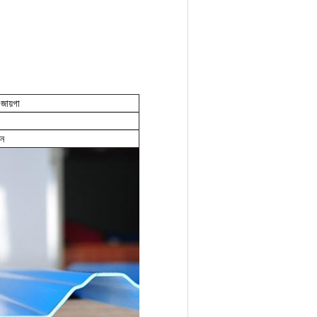
জায়গা
ধন