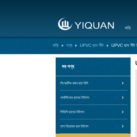
বাড়ি
বাড়ি
পণ্য
UPVC ছাদ শীট
UPVC ছাদ শীট বির
সব পণ্য
সিন্থেটিক রজন ছাদ টালি
প্লাস্টিকের ছাদের টাইলস
পিভিসি ছাদের টাইলস
তাপ নিরোধক ছাদ টাইলস