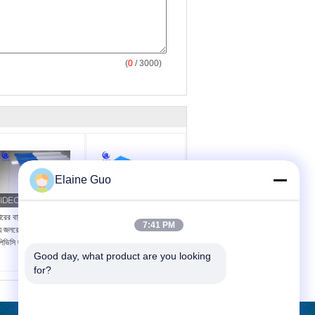
(
0
/ 3000)
Elaine Guo
রের বারান্দার পরিবেশ বান্ধব
মালবাহী ইয়ার্ড গ্যারেজের জন্য
7:41 PM
 জলরোধী ট্র্যাপিজয়েডাল
অগ্নি প্রতিরোধক UPVC
িভিসি ছাদের টাইলস
PVC প্রলিপ্ত ছাদের টাইলস
Good day, what product are you looking 
for?