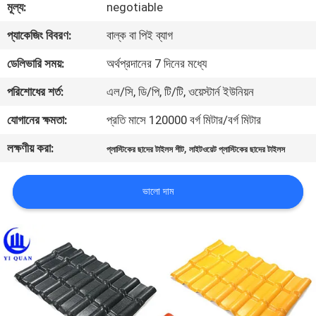
মূল্য:
negotiable
নিয়ন্ত্রণ
প্যাকেজিং বিবরণ:
বাল্ক বা পিই ব্যাগ
যোগাযোগ
ডেলিভারি সময়:
অর্থপ্রদানের 7 দিনের মধ্যে
করুন
পরিশোধের শর্ত:
এল/সি, ডি/পি, টি/টি, ওয়েস্টার্ন ইউনিয়ন
যোগানের ক্ষমতা:
প্রতি মাসে 120000 বর্গ মিটার/বর্গ মিটার
BLOG
লক্ষণীয় করা:
,
প্লাস্টিকের ছাদের টাইলস শীট
লাইটওয়েট প্লাস্টিকের ছাদের টাইলস
উদ্ধৃতির
ভালো দাম
জন্য
আবেদন
VR