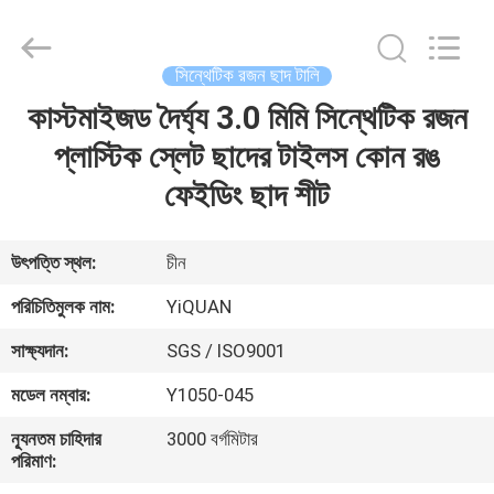
Foshan
Yiquan
Plastic
Building
Material
সিন্থেটিক রজন ছাদ টালি
Co.Ltd.
All
Rights
কাস্টমাইজড দৈর্ঘ্য 3.0 মিমি সিন্থেটিক রজন
বাড়ি
Reserved.
প্লাস্টিক স্লেট ছাদের টাইলস কোন রঙ
পণ্য
ফেইডিং ছাদ শীট
আমাদের
উৎপত্তি স্থল:
চীন
সম্পর্কে
পরিচিতিমুলক নাম:
YiQUAN
সাক্ষ্যদান:
SGS / ISO9001
কারখানা
মডেল নম্বার:
Y1050-045
ভ্রমণ
ন্যূনতম চাহিদার
3000 বর্গমিটার
পরিমাণ:
মান