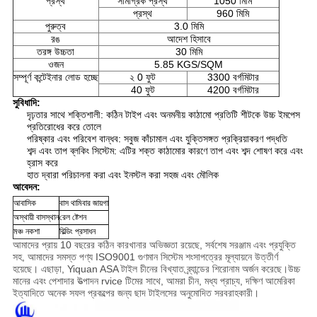
প্রস্থ
সামগ্রিক প্রস্থ
1050 মিমি
প্রস্থ
960 মিমি
পুরুত্ব
3.0 মিমি
রঙ
আদেশ হিসাবে
তরঙ্গ উচ্চতা
30 মিমি
ওজন
5.85 KGS/SQM
সম্পূর্ণ কন্টেইনার লোড হচ্ছে
২ 0 ফুট
3300 বর্গমিটার
40 ফুট
4200 বর্গমিটার
সুবিধাদি:
দৃঢ়তার সাথে শক্তিশালী: কঠিন টাইপ এবং অনমনীয় কাঠামো প্রতিটি শীটকে উচ্চ ইমপেস
প্রতিরোধের করে তোলে
পরিষ্কার এবং পরিবেশ বান্ধব: সবুজ কাঁচামাল এবং যুক্তিসঙ্গত প্রক্রিয়াকরণ পদ্ধতি
শব্দ এবং তাপ ব্লকিং সিস্টেম: এটির শক্ত কাঠামোর কারণে তাপ এবং শব্দ শোষণ করে এবং
হ্রাস করে
হাত দ্বারা পরিচালনা করা এবং ইনস্টল করা সহজ এবং মৌলিক
আবেদন:
আবাসিক
বাস থামিবার জায়গা
অস্থায়ী বাসস্থান
রেল ষ্টেশন
মঞ্চ নকশা
বিল্ডিং প্রসাধন
আমাদের প্রায় 10 বছরের কঠিন কারখানার অভিজ্ঞতা রয়েছে, সর্বশেষ সরঞ্জাম এবং প্রযুক্তি
সহ, আমাদের সমস্ত পণ্য ISO9001 গুণমান সিস্টেম শংসাপত্রের মূল্যায়নে উত্তীর্ণ
হয়েছে। এছাড়া, Yiquan ASA টাইল চীনের বিখ্যাত ব্র্যান্ডের শিরোনাম অর্জন করেছে।উচ্চ
মানের এবং পেশাদার উত্পাদন rvice টিমের সাথে, আমরা চীন, মধ্য প্রাচ্য, দক্ষিণ আমেরিকা
ইত্যাদিতে অনেক সফল প্রকল্পের জন্য ছাদ টাইলসের অনুমোদিত সরবরাহকারী।