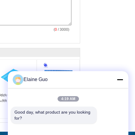
(
0
/ 3000)
Elaine Guo
িভিসি রুফ শীট ২.৫মিমি পুরু
ইউভি প্রতিরোধী ইউপিভিসি ছাদ
4:19 AM
মিমি প্রস্থ কাস্টম দৈর্ঘ্য
শীট 1.5 মিমি-2.8 মিমি বেধ
1130 মিমি প্রস্থ
Good day, what product are you looking 
for?