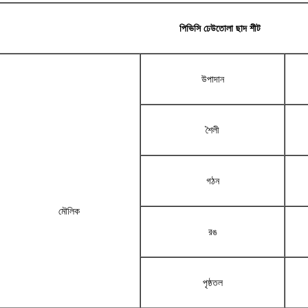
পিভিসি ঢেউতোলা ছাদ শীট
উপাদান
শৈলী
গঠন
মৌলিক
রঙ
পৃষ্ঠতল