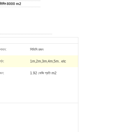
রতিদিন 8000 m2
পাদান:
পিভিসি রজন
র্ঘ্য:
1m,2m,3m,4m,5m.. etc
জন:
1.92 কেজি প্রতি m2