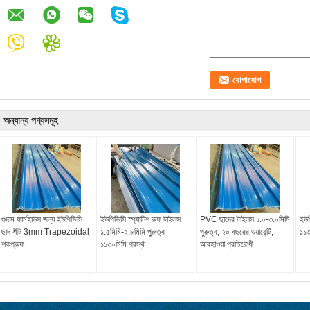
অন্যান্য পণ্যসমূহ
গুদাম ফার্মহাউস জন্য ইউপিভিসি
ইউপিভিসি স্প্যানিশ রুফ টাইলস
PVC ছাদের টাইলস ১.০-৩.০মিমি
ইউপ
ছাদ শীট 3mm Trapezoidal
১.৫মিমি-২.৮মিমি পুরুত্ব
পুরুত্ব, ২০ বছরের ওয়ারেন্টি,
১১৩০
শকপ্রুফ
১১৩০মিমি প্রস্থ
আবহাওয়া প্রতিরোধী