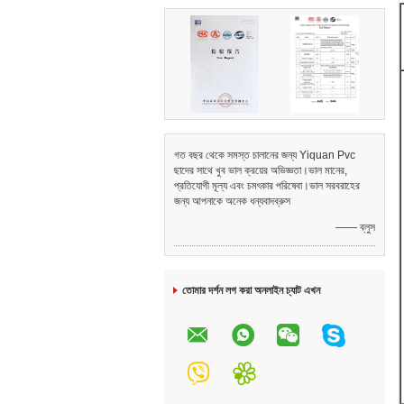
গত বছর থেকে সমস্ত চালানের জন্য Yiquan Pvc
ছাদের সাথে খুব ভাল ক্রয়ের অভিজ্ঞতা।ভাল মানের,
প্রতিযোগী মূল্য এবং চমৎকার পরিষেবা।ভাল সরবরাহের
জন্য আপনাকে অনেক ধন্যবাদব্রুস
—— ব্লুস
তোমার দর্শন লগ করা অনলাইন চ্যাট এখন