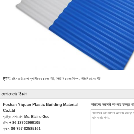
,
,
ট্যাগ:
রঙিন ঢেউতোলা প্লাস্টিকের ছাদের শীট
পিভিসি ছাদের শিঙ্গল
পিভিসি ছাদের শীট
যোগাযোগের ঠিকানা
Foshan Yiquan Plastic Building Material
আমাদের সরাসরি আপনার তদন্ত পা
Co.Ltd
ব্যক্তি যোগাযোগ:
Ms. Elaine Guo
টেল:
+ 86 13702960105
ফ্যাক্স:
86-757-82585161