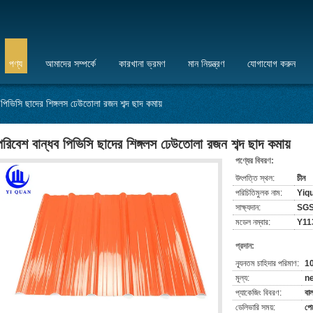
পণ্য
আমাদের সম্পর্কে
কারখানা ভ্রমণ
মান নিয়ন্ত্রণ
যোগাযোগ করুন
 পিভিসি ছাদের শিঙ্গলস ঢেউতোলা রজন শব্দ ছাদ কমায়
পরিবেশ বান্ধব পিভিসি ছাদের শিঙ্গলস ঢেউতোলা রজন শব্দ ছাদ কমায়
পণ্যের বিবরণ:
উৎপত্তি স্থল:
চীন
পরিচিতিমুলক নাম:
Yiq
সাক্ষ্যদান:
SG
মডেল নম্বার:
Y11
প্রদান:
ন্যূনতম চাহিদার পরিমাণ:
1
মূল্য:
ne
প্যাকেজিং বিবরণ:
বাল
ডেলিভারি সময়:
পে