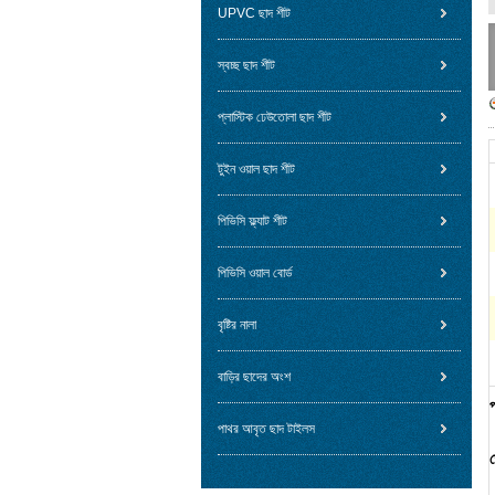
UPVC ছাদ শীট
স্বচ্ছ ছাদ শীট
প্লাস্টিক ঢেউতোলা ছাদ শীট
টুইন ওয়াল ছাদ শীট
পিভিসি ফ্ল্যাট শীট
পিভিসি ওয়াল বোর্ড
বৃষ্টির নালা
বাড়ির ছাদের অংশ
পাথর আবৃত ছাদ টাইলস