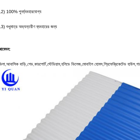
12) 100% পুনর্ব্যবহারযোগ্য
3) শুধুমাত্র অভ্যন্তরীণ ব্যবহারের জন্য
আবেদন:
িলা,আবাসিক বাড়ি,শেড,কারপোর্ট,স্টেডিয়াম,হলিডে ভিলেজ,মোবাইল হোমস,প্রিফেব্রিকেটেড হাউস,গার্