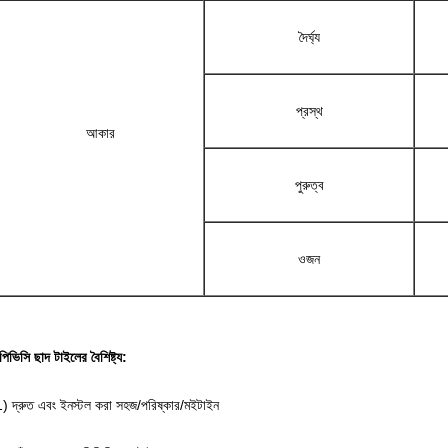
দৈর্ঘ্য
প্রস্থ
আকার
পুরুত্ব
ওজন
পিভিসি ছাদ টাইলের বৈশিষ্ট্য:
1) দ্রুত এবং ইনস্টল করা সহজ/পরিষ্কার/মইটাইন