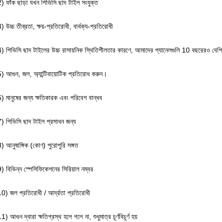
) ফাঁক ছাড়া যখন পিভিসি ছাদ টাইল সংযুক্ত
) উচ্চ তীব্রতা, ক্ষয়-প্রতিরোধী, বার্ধক্য-প্রতিরোধী
4) পিভিসি ছাদ টাইলের উচ্চ রাসায়নিক স্থিতিশীলতার কারণে, আমাদের প্যানেলগুলি 10 বছরেরও বেশি 
5) আগুন, জল, অ্যান্টিবায়োটিক প্রতিরোধ করুন।
) মানুষের জন্য ক্ষতিকারক এবং পরিবেশ বান্ধব
7) পিভিসি ছাদ টাইল প্রসাধন জন্য
) আনুষাঙ্গিক (কোণ) পুরোপুরি সঙ্গত
) বিভিন্ন স্পেসিফিকেশনের সিরিয়াল নম্বর
10) জল প্রতিরোধী / আর্দ্রতা প্রতিরোধী
1) আগুন দ্বারা ক্ষতিগ্রস্থ হলে গলে না, শুধুমাত্র চূর্ণবিচূর্ণ হয়