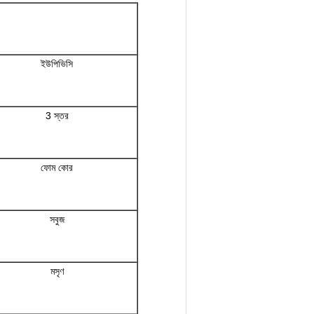
ইউপিভিসি
3 স্তর
ফোম কোর
সবুজ
মসৃণ