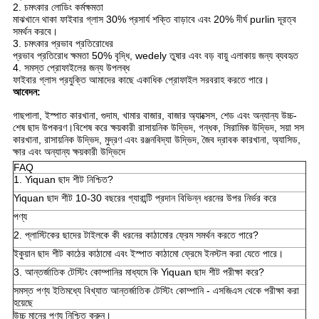
2. চমৎকার লোডিং কর্মক্ষমতা
মাঝখানে থাকা ফাইবার গ্লাস 30% প্রসার্য শক্তি বাড়াবে এবং 20% দীর্ঘ purlin দূরত্ব
সমর্থন করবে।
3. চমৎকার প্রভাব প্রতিরোধের
প্রভাব প্রতিরোধ ক্ষমতা 50% বৃদ্ধি, wedely তুষার এবং বড় বায়ু এলাকায় জন্য ব্যবহৃত
4. সমস্ত প্রোফাইলের জন্য উপলব্ধ
ফাইবার গ্লাস প্রযুক্তি আমাদের কাছে একাধিক প্রোফাইল সরবরাহ করতে পারে।
আবেদন:
গাছপালা, ইস্পাত কারখানা, গুদাম, খামার বাজার, বাজার অ্যাক্সেস, শেড এবং অন্যান্য উচ্চ-
শেষ ছাদ উপকরণ।বিশেষ করে ক্ষয়কারী রাসায়নিক উদ্ভিদ, গন্ধক, সিরামিক উদ্ভিদ, সয়া সস
কারখানা, রাসায়নিক উদ্ভিদ, মুদ্রণ এবং রঞ্জনবিদ্যা উদ্ভিদ, জৈব দ্রাবক কারখানা, অ্যাসিড,
ক্ষার এবং অন্যান্য ক্ষয়কারী উদ্ভিদে
FAQ
1. Yiquan ছাদ শীট নিশ্চিত?
Yiquan ছাদ শীট 10-30 বছরের গ্যারান্টি প্রদান বিভিন্ন ধরনের উপর নির্ভর করে
পণ্য
2. প্লাস্টিকের ছাদের টাইলকে কী ধরনের কাঠামোর ফ্রেম সমর্থন করতে পারে?
ইকুয়ান ছাদ শীট কাঠের কাঠামো এবং ইস্পাত কাঠামো ফ্রেমে ইনস্টল করা যেতে পারে।
3. আন্তর্জাতিক টেস্টিং কোম্পানির মাধ্যমে কি Yiquan ছাদ শীট পরীক্ষা করে?
সমস্ত পণ্য ইতিমধ্যে বিখ্যাত আন্তর্জাতিক টেস্টিং কোম্পানি - এসজিএস থেকে পরীক্ষা করা
হয়েছে
উচ্চ মানের পণ্য নিশ্চিত করুন।