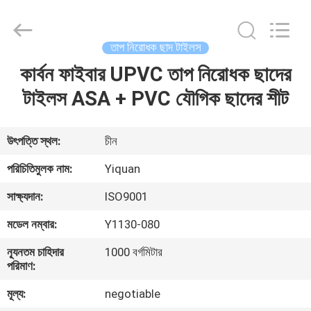
Foshan
Yiquan
Plastic
Building
Material
তাপ নিরোধক ছাদ টাইলস
Co.Ltd.
All
Rights
কার্বন ফাইবার UPVC তাপ নিরোধক ছাদের
বাড়ি
Reserved.
টাইলস ASA + PVC যৌগিক ছাদের শীট
পণ্য
উৎপত্তি স্থল:
চীন
আমাদের
পরিচিতিমুলক নাম:
Yiquan
সম্পর্কে
সাক্ষ্যদান:
ISO9001
মডেল নম্বার:
Y1130-080
কারখানা
ন্যূনতম চাহিদার
1000 বর্গমিটার
ভ্রমণ
পরিমাণ:
মূল্য:
negotiable
মান