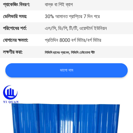
প্যাকেজিং বিবরণ:
বাল্ক বা পিই ব্যাগ
নিয়ন্ত্রণ
ডেলিভারি সময়:
30% আমানত প্রাপ্তির 7 দিন পরে
যোগাযোগ
পরিশোধের শর্ত:
এল/সি, ডি/পি, টি/টি, ওয়েস্টার্ন ইউনিয়ন
করুন
যোগানের ক্ষমতা:
প্রতিদিন 8000 বর্গ মিটার/বর্গ মিটার
লক্ষণীয় করা:
,
পিভিসি ছাদের প্যানেল
পিভিসি ঢেউতোলা শীট
BLOG
ভালো দাম
উদ্ধৃতির
জন্য
আবেদন
VR