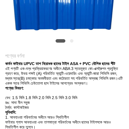
সাইট
ম্যাপ
গোপনীয়তা
নীতি
পণ্যের বর্ণনা
কার্বন ফাইবার UPVC তাপ নিরোধক ছাদের টাইল ASA + PVC যৌগিক ছাদের শীট
এই পণ্যটি এক-বন্ধ প্রক্রিয়াকরণের অধীনে ABA 3 স্তরযুক্ত কো-এক্সট্রুশন প্রযুক্তি
গ্রহণ করে, উভয় পক্ষই (A) পরিবর্তিত অ্যান্টি-ওয়েদারিং এবং অ্যান্টি-জারা পিভিসি রজন,
মধ্যম স্তর(B) চমত্কার অনমনীয়তা এবং কঠোরতা সহ পরিবর্তিত অস্বচ্ছ পিভিসি রজন।এটি
একক স্তর পিভিসি ঢেউতোলা ছাদ টাইলের আপগ্রেড সংস্করণ।
পণ্যের বিবরণ:
বেধ: 1.5 মিমি 1.8 মিমি 2.0 মিমি 2.5 মিমি 3.0 মিমি
রঙ: সাদা নীল সবুজ
দৈর্ঘ্য: কাস্টমাইজড
সুবিধাদি:
1. আবহাওয়া পরিবর্তনের অধীনে আরও স্থিতিশীল
ফাইবার গ্লাস আবহাওয়া এবং তাপমাত্রা পরিবর্তনের অধীনে ছাদের টাইলসকে আরও
স্থিতিশীল করে তুলবে।