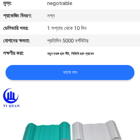
মূল্য:
negotiable
নিয়ন্ত্রণ
প্যাকেজিং বিবরণ:
নগ্ন
যোগাযোগ
ডেলিভারি সময়:
1 সপ্তাহ থেকে 10 দিন
করুন
যোগানের ক্ষমতা:
প্রতিদিন 5000 বর্গমিটার
লক্ষণীয় করা:
,
নতুন তরঙ্গ ছাদ শীট
পিভিসি ছাদ প্যানেল
BLOG
ভালো দাম
উদ্ধৃতির
জন্য
আবেদন
VR