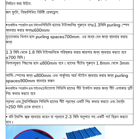
নির্বাচন করা উচিত.
জল ফুটো, নিম্নলিখিত নির্দিষ্ট রেফারেন্স:
•
পিভিসি ছাদের টাইলগুলির পুরুত্ব হল≤1.3মিমি purling স্পেস
প্লাস্টিক স্প্যানিশ ছাদ টাইলস
ব্যবহার করার জন্য≤600mm৷
বৃত্তাকার খিলান ছাদ purling space≤700mm. এর মধ্যে বেধ জন্য ব্যবহার করার
জন্য
1.3 মিমি থেকে 1.8 মিমি টাইলগুলিকে পরিষ্কার করার জায়গার জন্য ব্যবহার করতে হবে
≤700 মিমি।
খিলানযুক্ত পিছনের ছাদ ≤800mm হবে। ছাদের শীটের পুরুত্ব 1.8mm থেকে 3mm
পার্লিং স্পেসের জন্য ≤800mm এবং সার্কুলার আর্চ স্টাইল ব্যবহার করার জন্য purling
space≤900mm ব্যবহার করুন
•
ঢেউতোলা পিভিসি ছাদের শীট ইনস্টল করার জন্য শীট এলাকার দুটি
প্লাস্টিক স্প্যানিশ ছাদ টাইলস
পিচ কভার করতে হবে
প্রস্থ এবং ট্র্যাপিজিয়াম পিভিসি ছাদের শীট প্রস্থে একটি পিচ কভার করতে এবং দৈর্ঘ্যে
>250 মিমি ঢেকে রাখতে।
• যদি ট্যাপিং স্ক্রু ব্যবহার করেন যা প্রথমে 2-3 মিমি অনুপাত সহ একটি গর্ত ড্রিল করতে
হবে।