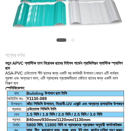
সাইট
ম্যাপ
গোপনীয়তা
নীতি
পণ্যের বর্ণনা
নতুন APVC প্লাস্টিক তাপ নিরোধক ছাদের টাইলস গার্ডেন প্যাভিলিয়ন প্লাস্টিক স্প্যানিশ
ছাদ
ASA-PVC ঢেউতোলা শীট ছাদের জন্য একটি বহু কার্যকরী উপাদান।কারণ এটি বার্ধক্য
সুরক্ষা এবং অন্তরণে ভাল, এটি গ্রাহকের প্রয়োজনীয়তা মেটাতে ছাদের জন্য একটি ভাল
বিকল্প হবে
স্পেসিফিকেশন:
নাম:
Buliding উপাদান ছাদ টালি
আইটেম নংঃ. :
Y1130-089
উপকরণ:
কাঁচা পিভিসি উপাদান, বিরোধী-UV এজেন্ট এবং অন্যান্য রাসায়নিক উপকরণ
প্রকার:
ঢেউতোলা পিভিসি টালি
বেধ:
1.5 মিমি / 1.8 মিমি / 2.0 মিমি / 2.5 মিমি / 3.0 মিমি
প্রস্থ:
840mm/930mm/1120mm/1130mm
দৈর্ঘ্য:
5800 মিমি, 11800 মিমি বা গ্রাহকদের প্রয়োজন অনুযায়ী কাস্টমাইজড
রঙ:
সাদা, নীল, ফ্যাকাশে হলুদ, সবুজ, ধূসর, ইট লাল, কাস্টম চাহিদা পূরণ করুন