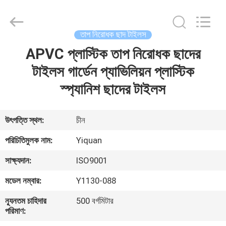
Foshan
Yiquan
Plastic
Building
Material
তাপ নিরোধক ছাদ টাইলস
Co.Ltd.
All
Rights
APVC প্লাস্টিক তাপ নিরোধক ছাদের
বাড়ি
Reserved.
টাইলস গার্ডেন প্যাভিলিয়ন প্লাস্টিক
পণ্য
স্প্যানিশ ছাদের টাইলস
আমাদের
উৎপত্তি স্থল:
চীন
সম্পর্কে
পরিচিতিমুলক নাম:
Yiquan
সাক্ষ্যদান:
ISO9001
কারখানা
মডেল নম্বার:
Y1130-088
ভ্রমণ
ন্যূনতম চাহিদার
500 বর্গমিটার
পরিমাণ:
মান