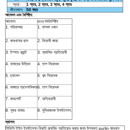
স্তর:
1 স্তর, 2 স্তর, 3 স্তর, 4 স্তর
জীবনকাল:
50 বছর
আবেদন এবং বৈশিষ্ট্য:
আবেদন
বৈশিষ্ট্য
ছাদের টালি
1. পরিধানঘর
1. হালকা ওজন
2. কারখানার ছাদ
2. বিরোধী জারা
3. ইস্পাত প্ল্যান্ট
3. অ্যাসিড প্রতিরোধী
4. খামারের উদ্ভিদ
4. তাপ নিরোধক
5. চ্যানেল
5. শব্দ নিরোধক
6. বাজারে প্রবেশাধিকার
6. তাপ নিরোধক
7. কারপোর্ট
7. অগ্নিরোধী
8. শূকর খামার
8. সুবিধাজনক ইনস্টলেশন.
স্থাপন:
পিভিসি টাইল ইনস্টলেশন বিকৃতি ক্র্যাকিং প্রতিরোধ করার জন্য উপযুক্ত purlin ব্যবধান