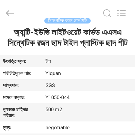
Foshan
Yiquan
Plastic
Building
Material
সিন্থেটিক রজন ছাদ টালি
Co.Ltd.
All
Rights
অ্যান্টি-ইউভি লাইটওয়েট কার্ভড এএসএ
বাড়ি
Reserved.
সিন্থেটিক রজন ছাদ টাইল প্লাস্টিক ছাদ শীট
পণ্য
উৎপত্তি স্থল:
চীন
আমাদের
পরিচিতিমুলক নাম:
Yiquan
সম্পর্কে
সাক্ষ্যদান:
SGS
মডেল নম্বার:
Y1050-044
কারখানা
ন্যূনতম চাহিদার
500 m2
ভ্রমণ
পরিমাণ:
মূল্য:
negotiable
মান