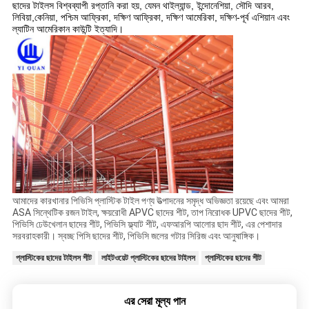
ছাদের টাইলস বিশ্বব্যাপী রপ্তানি করা হয়, যেমন থাইল্যান্ড, ইন্দোনেশিয়া, সৌদি আরব,
লিবিয়া,
কেনিয়া, পশ্চিম আফ্রিকা, দক্ষিণ আফ্রিকা, দক্ষিণ আমেরিকা, দক্ষিণ-পূর্ব এশিয়ান এবং
ল্যাটিন আমেরিকান কাউন্টি ইত্যাদি।
আমাদের কারখানার পিভিসি প্লাস্টিক টাইল পণ্য উত্পাদনের সমৃদ্ধ অভিজ্ঞতা রয়েছে এবং আমরা
ASA সিন্থেটিক রজন টাইল, ক্ষয়রোধী APVC ছাদের শীট, তাপ নিরোধক UPVC ছাদের শীট,
পিভিসি ঢেউখেলান ছাদের শীট, পিভিসি ফ্ল্যাট শীট, এফআরপি আলোর ছাদ শীট, এর পেশাদার
সরবরাহকারী। স্বচ্ছ পিসি ছাদের শীট, পিভিসি জলের গটার সিরিজ এবং আনুষাঙ্গিক।
প্লাস্টিকের ছাদের টাইলস শীট
লাইটওয়েট প্লাস্টিকের ছাদের টাইলস
প্লাস্টিকের ছাদের শীট
এর সেরা মূল্য পান