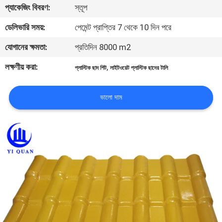
প্যাকেজিং বিবরণ:
স্তূপ
নিয়ন্ত্রণ
ডেলিভারি সময়:
পেমেন্ট প্রাপ্তির 7 থেকে 10 দিন পরে
যোগাযোগ
যোগানের ক্ষমতা:
প্রতিদিন 8000 m2
করুন
লক্ষণীয় করা:
,
প্লাস্টিক ছাদ শিট
লাইটওয়েট প্লাস্টিক ছাদের টালি
BLOG
ভালো দাম
উদ্ধৃতির
জন্য
আবেদন
VR