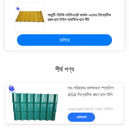
অ্যান্টি-ইউভি লাইটওয়েট কার্ভড এএসএ সিন্থেটিক
রজন ছাদ টাইল প্লাস্টিক ছাদ শীট
চালিয়ে
শীর্ষ পণ্য
স্ব-পরিষ্কার কর্মক্ষমতা স্প্যানিশ
ASA সিন্থেটিক রজন ছাদ টালি
negotiable MOQ:1000 বর্গমিটার
যোগাযোগ