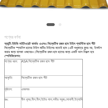
সাইট
ম্যাপ
গোপনীয়তা
নীতি
পণ্যের বর্ণনা
অ্যান্টি-ইউভি লাইটওয়েট কার্ভড এএসএ সিন্থেটিক রজন ছাদ টাইল প্লাস্টিক ছাদ শীট
সিন্থেটিক স্প্যানিশ ছাদের টাইল মাটির টাইলের মতোই ছাদ।এটি শুধুমাত্র সুন্দর নয়, ইনস্টল
করার জন্য হালকা ওজনেরও।সিন্থেটিক রজন ছাদ ছাদের জন্য একটি ভাল বিকল্প হবে
স্পেসিফিকেশন:
পণ্যের ধরন:
ASA সিন্থেটিক রজন ছাদ শীট
আকৃতি:
সিন্থেটিক রজন ছাদ শীট
পৃষ্ঠতল:
এমবসড
রঙ:
নীল ধূসর;নীল;নীল;ইটের লাল;গভীর সবুজ;সোনালী;ইত্যাদি