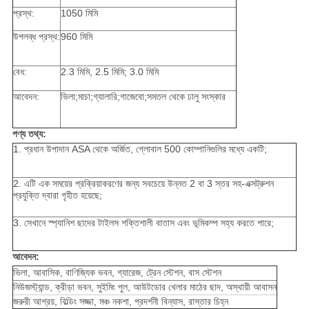
প্রস্থ:
1050 মিমি
উপলব্ধ প্রস্থ:
960 মিমি
বেধ:
2.3 মিমি, 2.5 মিমি; 3.0 মিমি
আবেদন:
ভিলা;মাচা;গ্যালারি;গাজেবো;সমতল থেকে ঢালু সংস্কার
পণ্য তথ্য:
1. প্রধান উপাদান ASA থেকে অর্জিত, গ্লোবাল 500 কোম্পানিগুলির মধ্যে একটি;
2. এটি এক সময়ের প্রক্রিয়াকরণের জন্য সবচেয়ে উন্নত 2 বা 3 স্তর সহ-এক্সট্রুশন
প্রযুক্তি দ্বারা গৃহীত হয়েছে;
3. সেখানে স্প্যানিশ ছাদের টাইলস শক্তিশালী বাতাস এবং ভূমিকম্প সহ্য করতে পারে;
আবেদন:
ভিলা, আবাসিক, বাণিজ্যিক ভবন, গ্যারেজ, ট্রেন স্টেশন, বাস স্টেশন
নিউজস্ট্যান্ড, ক্রীড়া ভবন, সুইমিং পুল, আউটডোর খেলার মাঠের ছাদ, অস্থায়ী আবাসন
জরুরী আশ্রয়, বিল্ডিং সজ্জা, মঞ্চ নকশা, প্রদর্শনী বিন্যাস, রাস্তার চিহ্ন