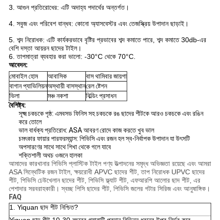
3. আগুন প্রতিরোধের: এটি অদাহ্য পদার্থের অন্তর্গত।
4. সবুজ এবং পরিবেশ বান্ধব: কোনো অ্যাসবেস্টর এবং তেজস্ক্রিয় উপাদান ছাড়াই।
5. শব্দ নিরোধক: এটি কার্যকরভাবে বৃষ্টির প্রভাবের শব্দ কমাতে পারে, শব্দ কমাতে 30db-এর
বেশি দস্তা আয়রন ছাদের টাইল।
6. তাপমাত্রা ব্যবহার করা ভালো: -30°C থেকে 70°C.
আবেদন:
মোবাইল হোম
আবাসিক
বাস থামিবার জায়গা
বাগান প্যাভিলিয়ন
অস্থায়ী বাসস্থান
রেল ষ্টেশন
ভিলা
মঞ্চ নকশা
বিল্ডিং প্রসাধন
বৈশিষ্ট্য:
সূক্ষ্ম চকচকে পৃষ্ঠ: এমবসড ফিনিস সহ চকচকে রঙ ছাদের শীটকে আরও চকচকে এবং রঙিন
করে তোলে
ভাল বার্ধক্য প্রতিরোধ: ASA আবরণ রোদে কাজ করতে খুব ভাল
চমৎকার ফায়ার পারফরম্যান্স: পিভিসি এবং রজন হল স্ব-নির্বাপক উপাদান যা উৎসটি
অপসারণের সাথে সাথে শিখা থেকে গলে যাবে
শক্তিশালী অথচ ওজনে হালকা
আমাদের কারখানার পিভিসি প্লাস্টিক টাইল পণ্য উত্পাদনের সমৃদ্ধ অভিজ্ঞতা রয়েছে এবং আমরা
ASA সিন্থেটিক রজন টাইল, ক্ষয়রোধী APVC ছাদের শীট, তাপ নিরোধক UPVC ছাদের
শীট, পিভিসি ঢেউখেলান ছাদের শীট, পিভিসি ফ্ল্যাট শীট, এফআরপি আলোর ছাদ শীট, এর
পেশাদার সরবরাহকারী। স্বচ্ছ পিসি ছাদের শীট, পিভিসি জলের গটার সিরিজ এবং আনুষাঙ্গিক।
FAQ
1. Yiquan ছাদ শীট নিশ্চিত?