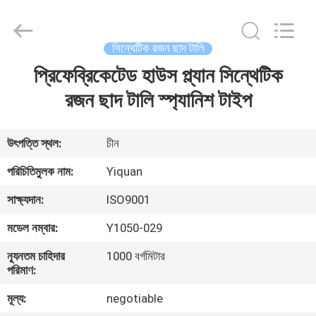
Foshan
Yiquan
Plastic
Building
Material
সিন্থেটিক রজন ছাদ টালি
Co.Ltd.
All
Rights
প্রিফেব্রিকেটেড হাউস প্ল্যান সিন্থেটিক
বাড়ি
Reserved.
রজন ছাদ টালি স্প্যানিশ টাইপ
পণ্য
উৎপত্তি স্থল:
চীন
আমাদের
পরিচিতিমুলক নাম:
Yiquan
সম্পর্কে
সাক্ষ্যদান:
ISO9001
মডেল নম্বার:
Y1050-029
কারখানা
ন্যূনতম চাহিদার
1000 বর্গমিটার
ভ্রমণ
পরিমাণ:
মূল্য:
negotiable
মান