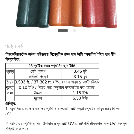
সাইট
ম্যাপ
গোপনীয়তা
নীতি
পণ্যের বর্ণনা
প্রিফেব্রিকেটেড হাউস পরিকল্পনা সিন্থেটিক রজন ছাদ টালি স্প্যানিশ টাইপ ছাদ শীট
বিস্তারিত:
সিন্থেটিক রজন স্প্যানিশ ছাদ টালি
প্রস্থ
মোট প্রস্থ
3.46 ফুট
কার্যকরী প্রস্থ
3.15 ফুট
দৈর্ঘ্য
3.593 ft. / 37.362 ft. / পিচের সময় অনুসারে কাস্টমাইজড
পুরুত্ব
0.10 ইঞ্চি / পিচের সময় অনুসারে কাস্টমাইজ করা হয়েছে
তরঙ্গ
উচ্চতা
1.18 ইঞ্চি
দূরত্ব
6.30 ইঞ্চি
বৈশিষ্ট্য:
1. অ্যাসিড এবং ক্ষার এর ক্ষয় প্রতিরোধ ক্ষমতা: এটি দস্তা প্লেটের আয়ুর চেয়ে তিনগুণ
বেশি।
2. আবহাওয়া প্রতিরোধের: উপাদান মধ্যে এন্টি-UV এজেন্ট দীর্ঘ জীবনকাল সঙ্গে UV বিরুদ্ধে
সত্যিই হতে পারে.