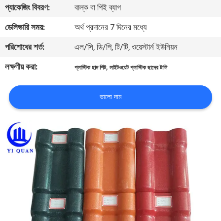
প্যাকেজিং বিবরণ:
বাল্ক বা পিই ব্যাগ
নিয়ন্ত্রণ
ডেলিভারি সময়:
অর্থ প্রদানের 7 দিনের মধ্যে
যোগাযোগ
পরিশোধের শর্ত:
এল/সি, ডি/পি, টি/টি, ওয়েস্টার্ন ইউনিয়ন
করুন
লক্ষণীয় করা:
,
প্লাস্টিক ছাদ শিট
লাইটওয়েট প্লাস্টিক ছাদের টালি
BLOG
ভালো দাম
উদ্ধৃতির
জন্য
আবেদন
VR