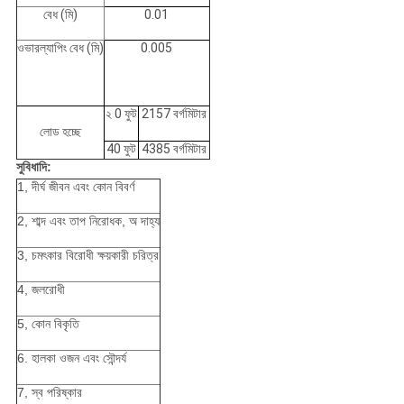
বেধ (মি)
0.01
ওভারল্যাপিং বেধ (মি)
0.005
২ 0 ফুট
2157 বর্গমিটার
লোড হচ্ছে
40 ফুট
4385 বর্গমিটার
সুবিধাদি:
1, দীর্ঘ জীবন এবং কোন বিবর্ণ
2, শাব্দ এবং তাপ নিরোধক, অ দাহ্য
3, চমৎকার বিরোধী ক্ষয়কারী চরিত্র
4, জলরোধী
5, কোন বিকৃতি
6. হালকা ওজন এবং সৌন্দর্য
7, স্ব পরিষ্কার