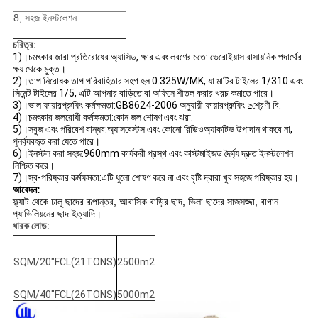
8, সহজ ইনস্টলেশন
চরিত্র:
1)।চমৎকার জারা প্রতিরোধের:
অ্যাসিড, ক্ষার এবং লবণের মতো ভেরোইয়াস রাসায়নিক পদার্থের
ক্ষয় থেকে মুক্ত।
2)।তাপ নিরোধক:
তাপ পরিবাহিতার সহগ হল 0.325W/MK, যা মাটির টাইলের 1/310 এবং
সিমেন্ট টাইলের 1/5, এটি আপনার বাড়িতে বা অফিসে শীতল করার খরচ কমাতে পারে।
3)।ভাল ফায়ারপ্রুফিং কর্মক্ষমতা:
GB8624-2006 অনুযায়ী ফায়ারপ্রুফিং ≥শ্রেণী বি.
4)।চমৎকার জলরোধী কর্মক্ষমতা:
কোন জল শোষণ এবং ঝরা.
5)।সবুজ এবং পরিবেশ বান্ধব:
অ্যাসবেস্টস এবং কোনো রিডিওঅ্যাকটিভ উপাদান থাকবে না,
পুনর্ব্যবহৃত করা যেতে পারে।
6)।ইনস্টল করা সহজ:
960mm কার্যকরী প্রস্থ এবং কাস্টমাইজড দৈর্ঘ্য দ্রুত ইনস্টলেশন
নিশ্চিত করে।
7)।স্ব-পরিষ্কার কর্মক্ষমতা:
এটি ধুলো শোষণ করে না এবং বৃষ্টি দ্বারা খুব সহজে পরিষ্কার হয়।
আবেদন:
ফ্ল্যাট থেকে ঢালু ছাদের রূপান্তর, আবাসিক বাড়ির ছাদ, ভিলা ছাদের সাজসজ্জা, বাগান
প্যাভিলিয়নের ছাদ ইত্যাদি।
ধারক লোড:
SQM/20"FCL(21TONS)
2500m2
SQM/40"FCL(26TONS)
5000m2