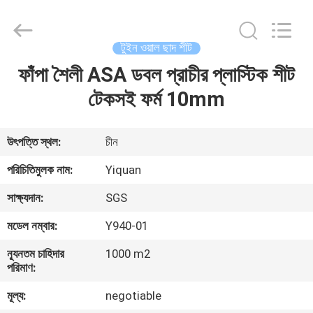
Foshan
Yiquan
Plastic
Building
Material
টুইন ওয়াল ছাদ শীট
Co.Ltd.
All
Rights
ফাঁপা শৈলী ASA ডবল প্রাচীর প্লাস্টিক শীট
বাড়ি
Reserved.
টেকসই ফর্ম 10mm
পণ্য
উৎপত্তি স্থল:
চীন
আমাদের
পরিচিতিমুলক নাম:
Yiquan
সম্পর্কে
সাক্ষ্যদান:
SGS
মডেল নম্বার:
Y940-01
কারখানা
ন্যূনতম চাহিদার
1000 m2
ভ্রমণ
পরিমাণ:
মূল্য:
negotiable
মান