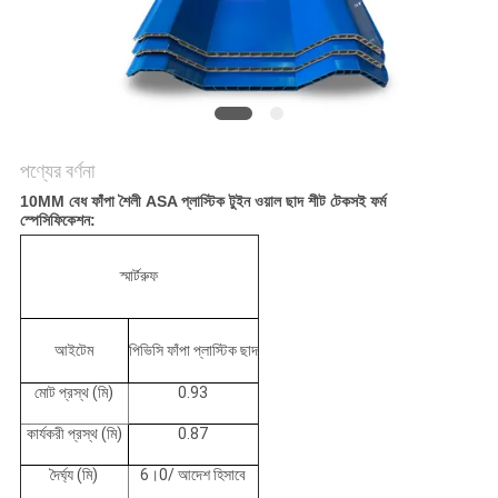
সাইট
ম্যাপ
গোপনীয়তা
নীতি
পণ্যের বর্ণনা
10MM বেধ ফাঁপা শৈলী ASA প্লাস্টিক টুইন ওয়াল ছাদ শীট টেকসই ফর্ম
স্পেসিফিকেশন:
স্মার্টরুফ
আইটেম
পিভিসি ফাঁপা প্লাস্টিক ছাদ
মোট প্রস্থ (মি)
0.93
কার্যকরী প্রস্থ (মি)
0.87
দৈর্ঘ্য (মি)
6।0/ আদেশ হিসাবে