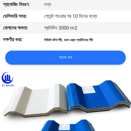
প্যাকেজিং বিবরণ:
নগ্ন
নিয়ন্ত্রণ
ডেলিভারি সময়:
পেমেন্ট পাওয়ার পর 10 দিনের মধ্যে
যোগাযোগ
যোগানের ক্ষমতা:
প্রতিদিন 3000 m2
করুন
লক্ষণীয় করা:
,
পিভিসি ফাঁপা শীট
ডবল ওয়াল প্লাস্টিকের শীট
BLOG
ভালো দাম
উদ্ধৃতির
জন্য
আবেদন
VR