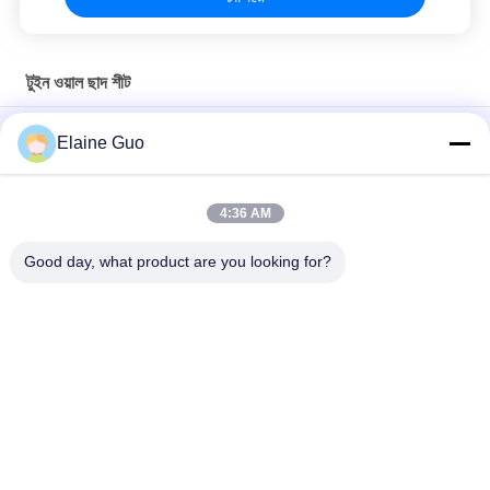
টুইন ওয়াল ছাদ শীট
ফ্যাক্টরির ফাঁপা ছাদের টাইলের জন্য তাপ নিরোধক পিভিসি 3 স্তরের টুইন ওয়াল ছাদের শীট
Elaine Guo
ফ্যাক্টরি ফার্মহাউস ওয়াল ক্ল্যাডিংয়ের জন্য মাল্টি লেয়ার পিভিসি টুইন ওয়াল হোলো রুফ শীট
4:36 AM
ঢেউতোলা পিভিসি টুইন ওয়াল ফাঁপা ছাদের শীট 10 মিমি বেধ ওয়াল ক্ল্যাডিং কেমিক্যাল
প্ল্যান্টের জন্য
Good day, what product are you looking for?
সব
সিন্থেটিক রজন ছাদ টালি
প্লাস্টিকের ছাদের টাইলস
পিভিসি ছাদের টাইলস
তাপ নিরোধক ছাদ টাইলস