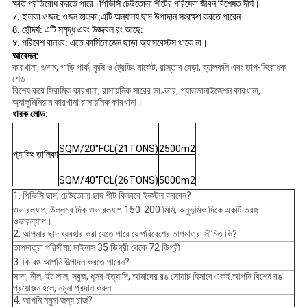
ক্ষতি প্রতিরোধ করতে পারে।পিভিসি ঢেউতোলা শীটের পরিষেবা জীবন বিশেষত দীর্ঘ।
7. হালকা ওজন: ওজন হালকা;এটি অন্যান্য ছাদ উপাদান সংরক্ষণ করতে পারেন
8. সৌন্দর্য: এটি সমৃদ্ধ এবং উজ্জ্বল রং আছে:
9. পরিবেশ বান্ধব: এতে কার্সিনোজেন ছাড়া অ্যাসবেস্টস থাকে না।
আবেদন:
কারখানা, গুদাম, গাড়ি পার্ক, কৃষি ও ট্রেডিং মার্কেট, রাস্তার বেড়া, ব্যালকনি এবং তাপ-নিরোধক
শেড
বিশেষ করে সিরামিক কারখানা, রাসায়নিক সারের ভাণ্ডার, গ্যালভানাইজেশন কারখানা,
অ্যালুমিনিয়াম কারখানা রাসায়নিক কারখানা।
ধারক লোড:
SQM/20"FCL(21TONS)
2500m2
প্যাকিং তালিকা
SQM/40"FCL(26TONS)
5000m2
1. পিভিসি ছাদ, ঢেউতোলা ছাদ শীট কিভাবে ইনস্টল করবেন?
ওভারল্যাপ, উল্লম্ব দিক ওভারল্যাপ 150-200 মিমি, অনুভূমিক দিকে একটি তরঙ্গ
ওভারল্যাপ।
2. আপনার ছাদ ব্যবহার করা যেতে পারে যে পরিবেশের তাপমাত্রা সীমিত কি?
তাপমাত্রা পরিসীমা: মাইনাস 35 ডিগ্রী থেকে 72 ডিগ্রী
3. কি রঙ আপনি উত্পাদন করতে পারেন?
সাদা, নীল, ইট লাল, সবুজ, ধূসর ইত্যাদি, আমাদের রঙ সোয়াচ হিসাবে একই.আপনি বিশেষ রঙ
প্রয়োজন হলে, নমুনা প্রদান করুন.
4. আপনি নমুনা জন্য চার্জ?