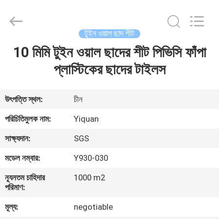
Foshan
Yiquan
Plastic
Building
Material
টুইন ওয়াল ছাদ শীট
Co.Ltd.
All
Rights
10 মিমি টুইন ওয়াল ছাদের শীট পিভিসি ফাঁপা
বাড়ি
Reserved.
প্লাস্টিকের ছাদের টাইলস
পণ্য
উৎপত্তি স্থল:
চীন
আমাদের
পরিচিতিমুলক নাম:
Yiquan
সম্পর্কে
সাক্ষ্যদান:
SGS
মডেল নম্বার:
Y930-030
কারখানা
ন্যূনতম চাহিদার
1000 m2
ভ্রমণ
পরিমাণ:
মূল্য:
negotiable
মান