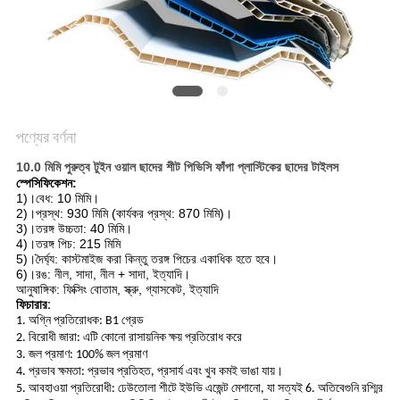
সাইট
ম্যাপ
গোপনীয়তা
নীতি
পণ্যের বর্ণনা
10.0 মিমি পুরুত্ব টুইন ওয়াল ছাদের শীট পিভিসি ফাঁপা প্লাস্টিকের ছাদের টাইলস
স্পেসিফিকেশন:
1)।বেধ: 10 মিমি।
2)।প্রস্থ: 930 মিমি (কার্যকর প্রস্থ: 870 মিমি)।
3)।তরঙ্গ উচ্চতা: 40 মিমি।
4)।তরঙ্গ পিচ: 215 মিমি
5)।দৈর্ঘ্য: কাস্টমাইজ করা কিন্তু তরঙ্গ পিচের একাধিক হতে হবে।
6)।রঙ: নীল, সাদা, নীল + সাদা, ইত্যাদি।
আনুষাঙ্গিক: ফিক্সিং বোতাম, স্ক্রু, গ্যাসকেট, ইত্যাদি
ফিচারার:
1. অগ্নি প্রতিরোধক: B1 গ্রেড
2. বিরোধী জারা: এটি কোনো রাসায়নিক ক্ষয় প্রতিরোধ করে
3. জল প্রমাণ: 100% জল প্রমাণ
4. প্রভাব ক্ষমতা: প্রভাব প্রতিহত, প্রসার্য এবং খুব কমই ভাঙা যায়।
5. আবহাওয়া প্রতিরোধী: ঢেউতোলা শীটে ইউভি এজেন্ট মেশানো, যা সত্যই 6. অতিবেগুনি রশ্মির