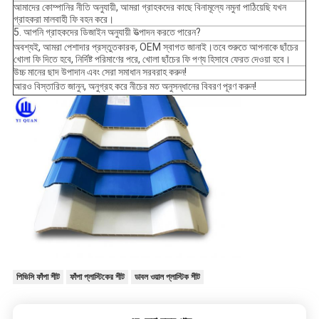
আমাদের কোম্পানির নীতি অনুযায়ী, আমরা গ্রাহকদের কাছে বিনামূল্যে নমুনা পাঠিয়েছি যখন
গ্রাহকরা মালবাহী ফি বহন করে।
5. আপনি গ্রাহকদের ডিজাইন অনুযায়ী উত্পাদন করতে পারেন?
অবশ্যই, আমরা পেশাদার প্রস্তুতকারক, OEM স্বাগত জানাই।তবে শুরুতে আপনাকে ছাঁচের
খোলা ফি দিতে হবে, নির্দিষ্ট পরিমাণের পরে, খোলা ছাঁচের ফি পণ্য হিসাবে ফেরত দেওয়া হবে।
উচ্চ মানের ছাদ উপাদান এবং সেরা সমাধান সরবরাহ করুন!
আরও বিস্তারিত জানুন, অনুগ্রহ করে নীচের মত অনুসন্ধানের বিবরণ পূরণ করুন!
পিভিসি ফাঁপা শীট
ফাঁপা প্লাস্টিকের শীট
ডাবল ওয়াল প্লাস্টিক শীট