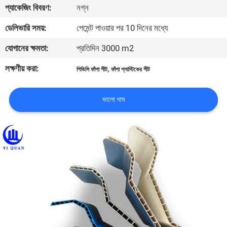
প্যাকেজিং বিবরণ:
নগ্ন
নিয়ন্ত্রণ
ডেলিভারি সময়:
পেমেন্ট পাওয়ার পর 10 দিনের মধ্যে
যোগাযোগ
যোগানের ক্ষমতা:
প্রতিদিন 3000 m2
করুন
লক্ষণীয় করা:
,
পিভিসি ফাঁপা শীট
ফাঁপা প্লাস্টিকের শীট
BLOG
ভালো দাম
উদ্ধৃতির
জন্য
আবেদন
VR