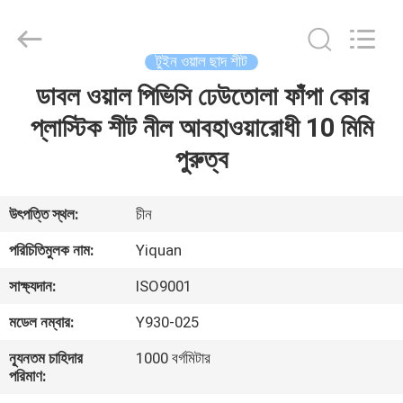
Foshan
Yiquan
Plastic
Building
Material
টুইন ওয়াল ছাদ শীট
Co.Ltd.
All
Rights
ডাবল ওয়াল পিভিসি ঢেউতোলা ফাঁপা কোর
বাড়ি
Reserved.
প্লাস্টিক শীট নীল আবহাওয়ারোধী 10 মিমি
পণ্য
পুরুত্ব
আমাদের
উৎপত্তি স্থল:
চীন
সম্পর্কে
পরিচিতিমুলক নাম:
Yiquan
সাক্ষ্যদান:
ISO9001
কারখানা
মডেল নম্বার:
Y930-025
ভ্রমণ
ন্যূনতম চাহিদার
1000 বর্গমিটার
পরিমাণ:
মান