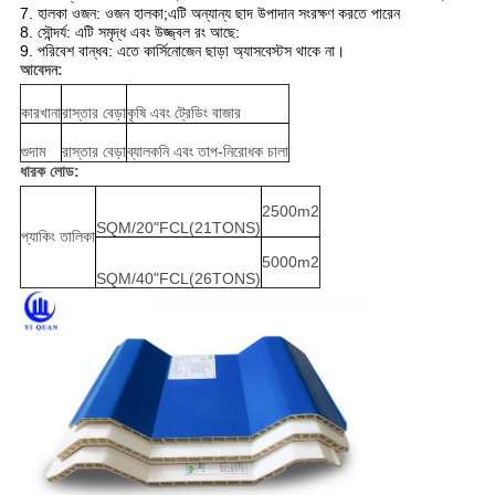
7. হালকা ওজন: ওজন হালকা;এটি অন্যান্য ছাদ উপাদান সংরক্ষণ করতে পারেন
8. সৌন্দর্য: এটি সমৃদ্ধ এবং উজ্জ্বল রং আছে:
9. পরিবেশ বান্ধব: এতে কার্সিনোজেন ছাড়া অ্যাসবেস্টস থাকে না।
আবেদন:
কারখানা
রাস্তার বেড়া
কৃষি এবং ট্রেডিং বাজার
গুদাম
রাস্তার বেড়া
ব্যালকনি এবং তাপ-নিরোধক চালা
ধারক লোড:
2500m2
SQM/20"FCL(21TONS)
প্যাকিং তালিকা
5000m2
SQM/40"FCL(26TONS)