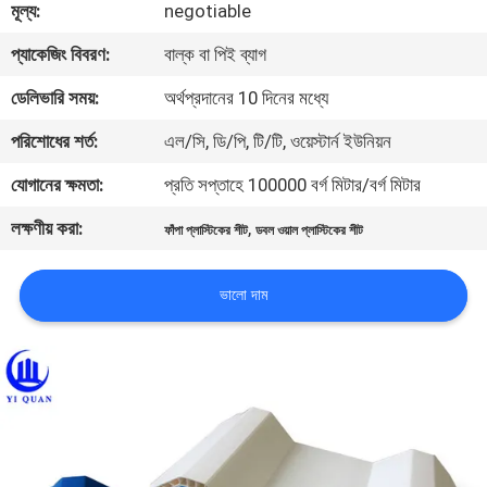
মূল্য:
negotiable
নিয়ন্ত্রণ
প্যাকেজিং বিবরণ:
বাল্ক বা পিই ব্যাগ
যোগাযোগ
ডেলিভারি সময়:
অর্থপ্রদানের 10 দিনের মধ্যে
করুন
পরিশোধের শর্ত:
এল/সি, ডি/পি, টি/টি, ওয়েস্টার্ন ইউনিয়ন
যোগানের ক্ষমতা:
প্রতি সপ্তাহে 100000 বর্গ মিটার/বর্গ মিটার
BLOG
লক্ষণীয় করা:
,
ফাঁপা প্লাস্টিকের শীট
ডবল ওয়াল প্লাস্টিকের শীট
উদ্ধৃতির
ভালো দাম
জন্য
আবেদন
VR