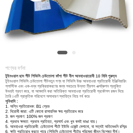
সাইট
ম্যাপ
গোপনীয়তা
নীতি
পণ্যের বর্ণনা
টুইনওয়াল ছাদ শীট পিভিসি ঢেউতোলা ফাঁপা শীট নীল আবহাওয়ারোধী 10 মিমি পুরুত্ব
টুইনওয়াল পিভিসি ঢেউতোলা শীট
নতুন পণ্য যা পিভিসি উচ্চ আবহাওয়া প্রতিরোধী ইঞ্জিনিয়ারিং
প্লাস্টিক এবং এক-বন্ধ প্রক্রিয়াকরণের জন্য সবচেয়ে উন্নত ট্রিপল এক্সট্রুশন প্রযুক্তি
উভয়ই গ্রহণ করে, যা আমদানি করা অতিরিক্ত আবহাওয়া প্রতিরোধী প্রকৌশল রজন দিয়ে
তৈরি।এটি প্রাকৃতিক পরিবেশে অসাধারণ স্থায়িত্ব নিয়ে গর্ব করে
সুবিধাদি :
1. অগ্নি প্রতিরোধক: B1 গ্রেড
2. বিরোধী জারা: এটি কোনো রাসায়নিক ক্ষয় প্রতিরোধ করে
3. জল প্রমাণ: 100% জল প্রমাণ
4. প্রভাব ক্ষমতা: প্রভাব প্রতিহত, প্রসার্য এবং খুব কমই ভাঙা যায়।
5. আবহাওয়া প্রতিরোধী: ঢেউতোলা শীটে ইউভি এজেন্ট মেশানো, যা সত্যই অতিবেগুনি রশ্মির
6. ক্ষতি প্রতিরোধ করতে পারে।পিভিসি ঢেউতোলা শীটের পরিষেবা জীবন বিশেষত দীর্ঘ।