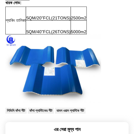
ধারক লোড:
SQM/20"FCL(21TONS)
2500m2
প্যাকিং তালিকা
SQM/40"FCL(26TONS)
5000m2
পিভিসি ফাঁপা শীট
ফাঁপা প্লাস্টিকের শীট
ডাবল ওয়াল প্লাস্টিক শীট
এর সেরা মূল্য পান