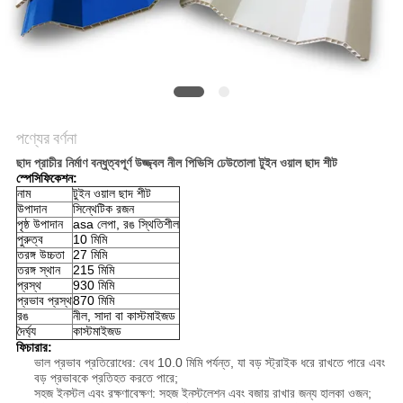
সাইট
ম্যাপ
গোপনীয়তা
নীতি
পণ্যের বর্ণনা
ছাদ প্রাচীর নির্মাণ বন্ধুত্বপূর্ণ উজ্জ্বল নীল পিভিসি ঢেউতোলা টুইন ওয়াল ছাদ শীট
স্পেসিফিকেশন:
নাম
টুইন ওয়াল ছাদ শীট
উপাদান
সিন্থেটিক রজন
পৃষ্ঠ উপাদান
asa লেপা, রঙ স্থিতিশীল
পুরুত্ব
10 মিমি
তরঙ্গ উচ্চতা
27 মিমি
তরঙ্গ স্থান
215 মিমি
প্রস্থ
930 মিমি
প্রভাব প্রস্থ
870 মিমি
রঙ
নীল, সাদা বা কাস্টমাইজড
দৈর্ঘ্য
কাস্টমাইজড
ফিচারার:
ভাল প্রভাব প্রতিরোধের: বেধ 10.0 মিমি পর্যন্ত, যা বড় স্ট্রাইক ধরে রাখতে পারে এবং
বড় প্রভাবকে প্রতিহত করতে পারে;
সহজ ইনস্টল এবং রক্ষণাবেক্ষণ: সহজ ইনস্টলেশন এবং বজায় রাখার জন্য হালকা ওজন;