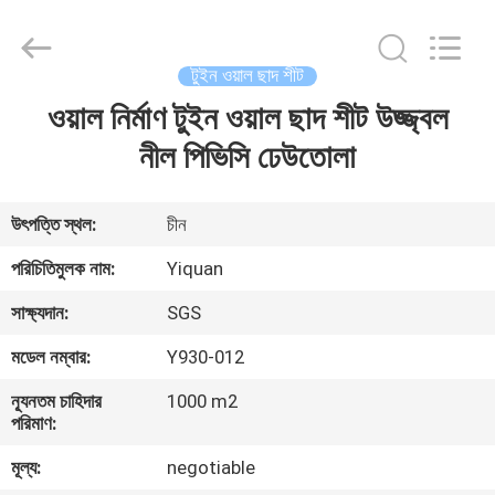
Foshan
Yiquan
Plastic
Building
Material
টুইন ওয়াল ছাদ শীট
Co.Ltd.
All
Rights
ওয়াল নির্মাণ টুইন ওয়াল ছাদ শীট উজ্জ্বল
বাড়ি
Reserved.
নীল পিভিসি ঢেউতোলা
পণ্য
উৎপত্তি স্থল:
চীন
আমাদের
পরিচিতিমুলক নাম:
Yiquan
সম্পর্কে
সাক্ষ্যদান:
SGS
মডেল নম্বার:
Y930-012
কারখানা
ন্যূনতম চাহিদার
1000 m2
ভ্রমণ
পরিমাণ:
মূল্য:
negotiable
মান