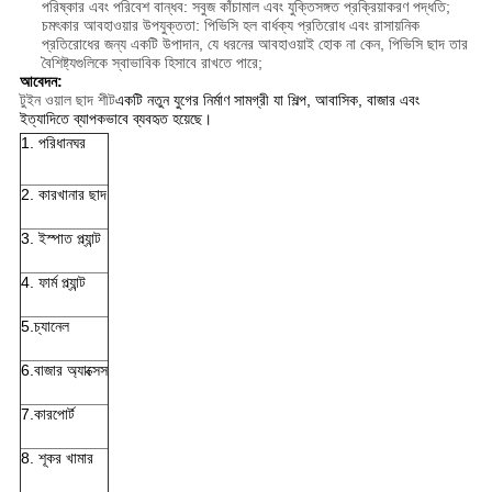
পরিষ্কার এবং পরিবেশ বান্ধব: সবুজ কাঁচামাল এবং যুক্তিসঙ্গত প্রক্রিয়াকরণ পদ্ধতি;
চমৎকার আবহাওয়ার উপযুক্ততা: পিভিসি হল বার্ধক্য প্রতিরোধ এবং রাসায়নিক
প্রতিরোধের জন্য একটি উপাদান, যে ধরনের আবহাওয়াই হোক না কেন, পিভিসি ছাদ তার
বৈশিষ্ট্যগুলিকে স্বাভাবিক হিসাবে রাখতে পারে;
আবেদন:
টুইন ওয়াল ছাদ শীট
একটি নতুন যুগের নির্মাণ সামগ্রী যা শিল্প, আবাসিক, বাজার এবং
ইত্যাদিতে ব্যাপকভাবে ব্যবহৃত হয়েছে।
1. পরিধানঘর
2. কারখানার ছাদ
3. ইস্পাত প্ল্যান্ট
4. ফার্ম প্ল্যান্ট
5.চ্যানেল
6.বাজার অ্যাক্সেস
7.কারপোর্ট
8. শূকর খামার