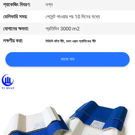
প্যাকেজিং বিবরণ:
নগ্ন
নিয়ন্ত্রণ
ডেলিভারি সময়:
পেমেন্ট পাওয়ার পর 10 দিনের মধ্যে
যোগাযোগ
যোগানের ক্ষমতা:
প্রতিদিন 3000 m2
করুন
লক্ষণীয় করা:
,
পিভিসি ফাঁপা শীট
ডবল ওয়াল প্লাস্টিকের শীট
BLOG
ভালো দাম
উদ্ধৃতির
জন্য
আবেদন
VR