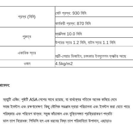
মোট প্রস্থ: 930 মিমি
প্রস্থ (মিমি)
কার্যকরী প্রস্থ: 870 মিমি
ম্যাক্সিমা 10.0 মিমি
পুরুত্ব
উপরের স্তর 1.2 মিমি, বাটম স্তর 1.1 মিমি
একাধিক স্তর
মাল্টি-লেয়ার ডিজাইন, চমৎকার ইনসুলেশন ফ্যাক্টর আছে
ওজন
4.5kg/m2
আবেদন:
অ্যান্টি এজিং: পৃষ্ঠটি ASA লেপের সাথে রয়েছে, যা বার্ধক্যের গতিকে অনেক কমিয়ে দেবে
সহজ ইনস্টল এবং রক্ষণাবেক্ষণ: কিছু মৌলিক সরঞ্জাম দ্বারা পরিচালনা এবং ইনস্টল করা যেতে পারে
পরিষ্কার এবং পরিবেশ বান্ধব: সবুজ কাঁচামাল এবং যুক্তিসঙ্গত প্রক্রিয়াকরণ পদ্ধতি
ভাল তাপ নিরোধক: পিভিসি হল এক ধরনের নিম্ন তাপ পরিবাহিতা উপাদান, এছাড়াও