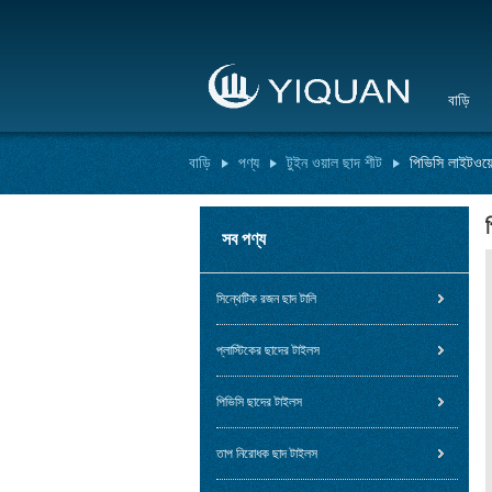
বাড়ি
বাড়ি
পণ্য
টুইন ওয়াল ছাদ শীট
পিভিসি লাইটওয়ে
সব পণ্য
সিন্থেটিক রজন ছাদ টালি
প্লাস্টিকের ছাদের টাইলস
পিভিসি ছাদের টাইলস
তাপ নিরোধক ছাদ টাইলস