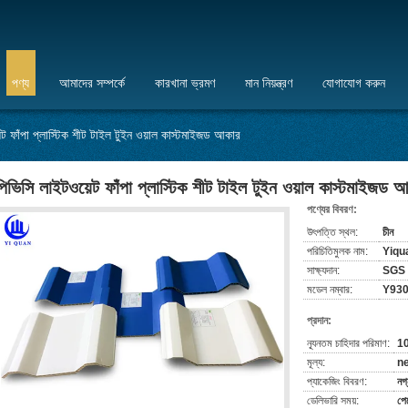
পণ্য
আমাদের সম্পর্কে
কারখানা ভ্রমণ
মান নিয়ন্ত্রণ
যোগাযোগ করুন
ট ফাঁপা প্লাস্টিক শীট টাইল টুইন ওয়াল কাস্টমাইজড আকার
পিভিসি লাইটওয়েট ফাঁপা প্লাস্টিক শীট টাইল টুইন ওয়াল কাস্টমাইজড 
পণ্যের বিবরণ:
উৎপত্তি স্থল:
চীন
পরিচিতিমুলক নাম:
Yiqu
সাক্ষ্যদান:
SGS
মডেল নম্বার:
Y930
প্রদান:
ন্যূনতম চাহিদার পরিমাণ:
1
মূল্য:
ne
প্যাকেজিং বিবরণ:
নগ্
ডেলিভারি সময়:
পেম