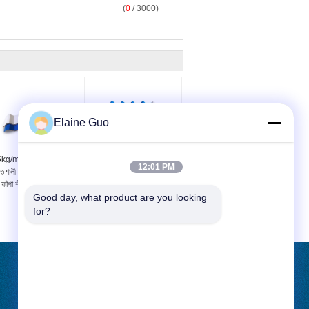
(
0
/ 3000)
Elaine Guo
kg/m2 টুইন ওয়াল ছাদ শীট
প্লাস্টিক পিভিসি ফাঁপা ছাদ শীট
12:01 PM
তিশালী লোড ক্ষমতা Upvc
টুইন ওয়াল Upvc ছাদ শীট
ড ফাঁপা শীট
Good day, what product are you looking 
for?
উদ্ধৃতির জন্য আবেদন
পাঠান