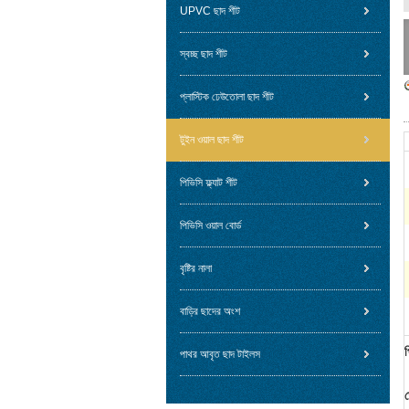
UPVC ছাদ শীট
স্বচ্ছ ছাদ শীট
প্লাস্টিক ঢেউতোলা ছাদ শীট
টুইন ওয়াল ছাদ শীট
পিভিসি ফ্ল্যাট শীট
পিভিসি ওয়াল বোর্ড
বৃষ্টির নালা
বাড়ির ছাদের অংশ
পাথর আবৃত ছাদ টাইলস