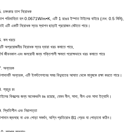
5. চমৎকার তাপ নিরোধক
তাপ পরিবাহিতা হল 0.0671W/m•K, এটি 1 রঙের ইস্পাত টাইলের বাইরে (বেধ: 0.5 মিমি),
তাই এটি একটি নিরোধক স্তর স্থাপন ছাড়াই প্রয়োজন মেটাতে পারে।
6. কম খরচে
এটি অপ্রয়োজনীয় নিরোধক স্তর দ্বারা খরচ কমাতে পারে,
দীর্ঘ জীবনকাল এবং জলরোধী জন্য শক্তিশালী ক্ষমতা পরোক্ষভাবে খরচ কমাতে পারে
7. অন্তরক
উপাদানটি অন্তরক, এটি ইনস্টলেশনের সময় বিদ্যুতের আঘাত থেকে মানুষকে রক্ষা করতে পারে।
. প্রচুর রং
াইলের বিকল্পের জন্য অনেকগুলি রঙ রয়েছে, যেমন নীল, সাদা, নীল এবং সাদা ইত্যাদি।
9. স্থিতিশীল এবং নিরাপত্তা
উপাদান জ্বলছে না এবং পোড়া সমর্থন, অগ্নি প্রতিরোধ B1 গ্রেড যা পোড়ানো কঠিন।
0. ব্যাপক ব্যবহার: