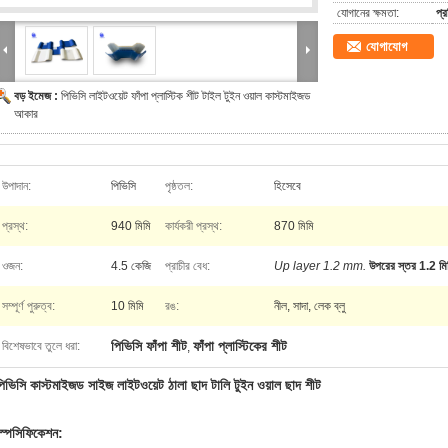
যোগানের ক্ষমতা:
প্
যোগাযোগ
বড় ইমেজ :
পিভিসি লাইটওয়েট ফাঁপা প্লাস্টিক শীট টাইল টুইন ওয়াল কাস্টমাইজড
আকার
উপাদান:
পিভিসি
পৃষ্ঠতল:
হিসেবে
প্রস্থ:
940 মিমি
কার্যকরী প্রস্থ:
870 মিমি
ওজন:
4.5 কেজি
প্রাচীর বেধ:
Up layer 1.2 mm.
উপরের স্তর 1.2 ম
সম্পূর্ণ পুরুত্ব:
10 মিমি
রঙ:
নীল, সাদা, লেক ব্লু
পিভিসি ফাঁপা শীট
ফাঁপা প্লাস্টিকের শীট
বিশেষভাবে তুলে ধরা:
,
পিভিসি কাস্টমাইজড সাইজ লাইটওয়েট ঠালা ছাদ টালি টুইন ওয়াল ছাদ শীট
স্পেসিফিকেশন: