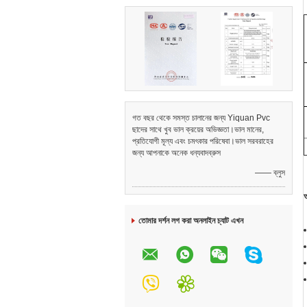
গত বছর থেকে সমস্ত চালানের জন্য Yiquan Pvc
ছাদের সাথে খুব ভাল ক্রয়ের অভিজ্ঞতা।ভাল মানের,
প্রতিযোগী মূল্য এবং চমৎকার পরিষেবা।ভাল সরবরাহের
জন্য আপনাকে অনেক ধন্যবাদব্রুস
—— ব্লুস
তোমার দর্শন লগ করা অনলাইন চ্যাট এখন