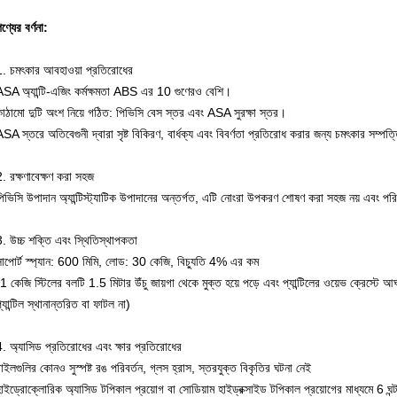
ণ্যের বর্ণনা:
1. চমৎকার আবহাওয়া প্রতিরোধের
ASA অ্যান্টি-এজিং কর্মক্ষমতা ABS এর 10 গুণেরও বেশি।
কাঠামো দুটি অংশ নিয়ে গঠিত: পিভিসি বেস স্তর এবং ASA সুরক্ষা স্তর।
SA স্তরে অতিবেগুনী দ্বারা সৃষ্ট বিকিরণ, বার্ধক্য এবং বিবর্ণতা প্রতিরোধ করার জন্য চমৎকার সম্পত্
. রক্ষণাবেক্ষণ করা সহজ
িভিসি উপাদান অ্যান্টিস্ট্যাটিক উপাদানের অন্তর্গত, এটি নোংরা উপকরণ শোষণ করা সহজ নয় এবং পরি
. উচ্চ শক্তি এবং স্থিতিস্থাপকতা
সাপোর্ট স্প্যান: 600 মিমি, লোড: 30 কেজি, বিচ্যুতি 4% এর কম
1 কেজি স্টিলের বলটি 1.5 মিটার উঁচু জায়গা থেকে মুক্ত হয়ে পড়ে এবং প্যান্টিলের ওয়েভ ক্রেস্টে 
্যান্টিল স্থানান্তরিত বা ফাটল না)
. অ্যাসিড প্রতিরোধের এবং ক্ষার প্রতিরোধের
াইলগুলির কোনও সুস্পষ্ট রঙ পরিবর্তন, গ্লস হ্রাস, স্তরযুক্ত বিকৃতির ঘটনা নেই
াইড্রোক্লোরিক অ্যাসিড টপিকাল প্রয়োগ বা সোডিয়াম হাইড্রক্সাইড টপিকাল প্রয়োগের মাধ্যমে 6 ঘন্ট