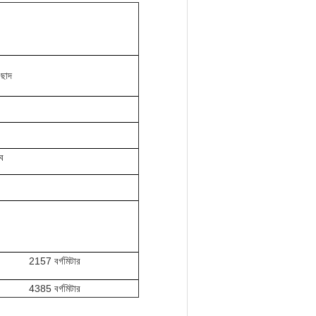
 ছাদ
ে
2157 বর্গমিটার
4385 বর্গমিটার