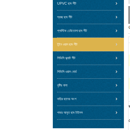
UPVC ছাদ শীট
স্বচ্ছ ছাদ শীট
প্লাস্টিক ঢেউতোলা ছাদ শীট
টুইন ওয়াল ছাদ শীট
পিভিসি ফ্ল্যাট শীট
পিভিসি ওয়াল বোর্ড
বৃষ্টির নালা
বাড়ির ছাদের অংশ
ফ
পাথর আবৃত ছাদ টাইলস