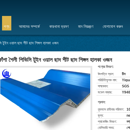
পণ্য
আমাদের সম্পর্কে
কারখানা ভ্রমণ
মান নিয়ন্ত্রণ
যোগাযোগ করুন
সি টুইন ওয়াল ছাদ শীট ছাদ শিঙ্গল হালকা ওজন
ফাঁপা শৈলী পিভিসি টুইন ওয়াল ছাদ শীট ছাদ শিঙ্গল হালকা ওজন
পণ্যের বিবরণ:
উৎপত্তি স্থল:
চীন
পরিচিতিমুলক নাম:
Yiqu
সাক্ষ্যদান:
SGS
মডেল নম্বার:
Y940
প্রদান:
ন্যূনতম চাহিদার পরিমাণ:
1
মূল্য:
ne
প্যাকেজিং বিবরণ:
নগ্
ডেলিভারি সময়:
পেম