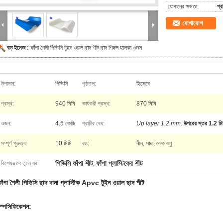
যোগানের ক্ষমতা:
প্
যোগাযোগ
বড় ইমেজ :
ফাঁপা শৈলী পিভিসি টুইন ওয়াল ছাদ শীট ছাদ শিঙ্গল হালকা ওজন
উপাদান:
পিভিসি
পৃষ্ঠতল:
হিসেবে
প্রস্থ:
940 মিমি
কার্যকরী প্রস্থ:
870 মিমি
ওজন:
4.5 কেজি
প্রাচীর বেধ:
Up layer 1.2 mm.
উপরের স্তর 1.2 ম
সম্পূর্ণ পুরুত্ব:
10 মিমি
রঙ:
নীল, সাদা, লেক ব্লু
পিভিসি ফাঁপা শীট
ফাঁপা প্লাস্টিকের শীট
বিশেষভাবে তুলে ধরা:
,
াঁপা শৈলী পিভিসি ছাদ দানা প্লাস্টিক Apvc টুইন ওয়াল ছাদ শীট
স্পেসিফিকেশন: