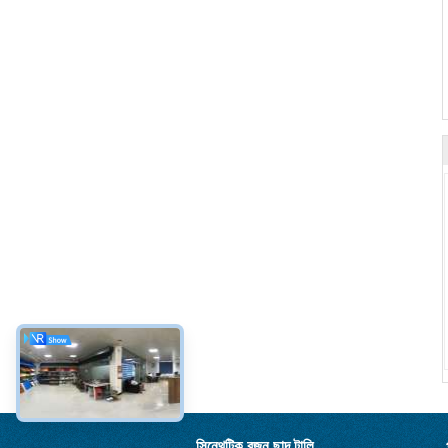
সিন্থেটিক রজন ছাদ টালি