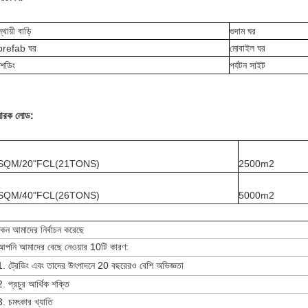
্থায়ী বাড়ি
গুদাম ঘর
prefab ঘর
মোবাইল ঘর
শেডিং
পর্যটন সাইট
ধারক লোড:
SQM/20"FCL(21TONS)
2500m2
SQM/40"FCL(26TONS)
5000m2
কেন আমাদের নির্বাচন করেছে
আপনি আমাদের বেছে নেওয়ার 10টি কারণ:
1. ট্রেডিং এবং তাদের উৎপাদনে 20 বছরেরও বেশি অভিজ্ঞতা
2. প্রচুর আর্থিক শক্তি
3. চমৎকার খ্যাতি