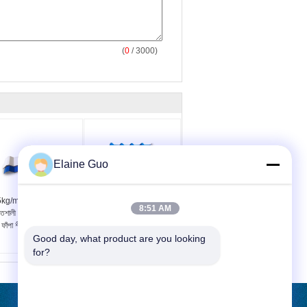
(
0
/ 3000)
Elaine Guo
kg/m2 টুইন ওয়াল ছাদ শীট
প্লাস্টিক পিভিসি ফাঁপা ছাদ শীট
8:51 AM
তিশালী লোড ক্ষমতা Upvc
টুইন ওয়াল Upvc ছাদ শীট
ড ফাঁপা শীট
Good day, what product are you looking 
for?
উদ্ধৃতির জন্য আবেদন