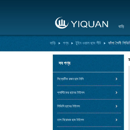
বাড়ি
বাড়ি
পণ্য
টুইন ওয়াল ছাদ শীট
ফাঁপা শৈলী পিভি
সব পণ্য
সিন্থেটিক রজন ছাদ টালি
প্লাস্টিকের ছাদের টাইলস
পিভিসি ছাদের টাইলস
তাপ নিরোধক ছাদ টাইলস