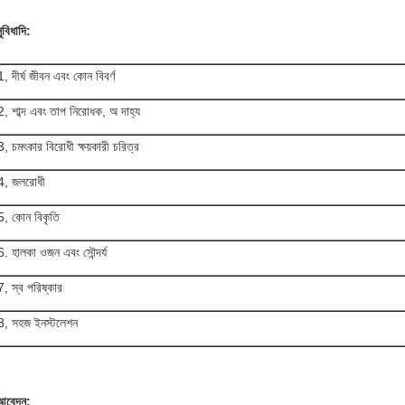
ুবিধাদি:
1, দীর্ঘ জীবন এবং কোন বিবর্ণ
2, শাব্দ এবং তাপ নিরোধক, অ দাহ্য
3, চমৎকার বিরোধী ক্ষয়কারী চরিত্র
4, জলরোধী
5, কোন বিকৃতি
6. হালকা ওজন এবং সৌন্দর্য
7, স্ব পরিষ্কার
8, সহজ ইনস্টলেশন
আবেদন: