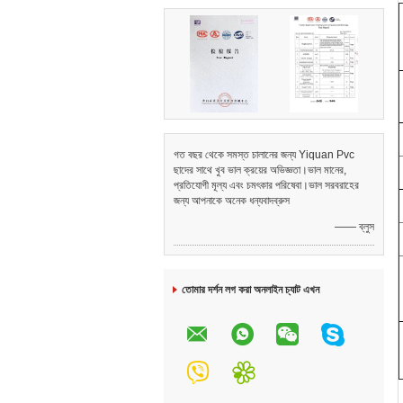
গত বছর থেকে সমস্ত চালানের জন্য Yiquan Pvc
ছাদের সাথে খুব ভাল ক্রয়ের অভিজ্ঞতা।ভাল মানের,
প্রতিযোগী মূল্য এবং চমৎকার পরিষেবা।ভাল সরবরাহের
জন্য আপনাকে অনেক ধন্যবাদব্রুস
—— ব্লুস
তোমার দর্শন লগ করা অনলাইন চ্যাট এখন