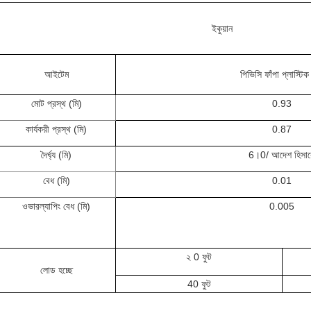
ইকুয়ান
আইটেম
পিভিসি ফাঁপা প্লাস্টিক
মোট প্রস্থ (মি)
0.93
কার্যকরী প্রস্থ (মি)
0.87
দৈর্ঘ্য (মি)
6।0/ আদেশ হিসাব
বেধ (মি)
0.01
ওভারল্যাপিং বেধ (মি)
0.005
২ 0 ফুট
লোড হচ্ছে
40 ফুট