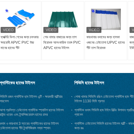
ফ্যাক্টরি ভিলা শেডের জন্য চমৎকার
শেড খামার বাজারের জন্য তাপ
কারখানার গুদামের জন্য হালকা
বাজা
ক্ষয়রোধী APVC PVC উচ্চ
নিরোধক আলংকারিক তরঙ্গ PVC
ওজনের ঢেউতোলা UPVC ছাদের
জন্য
মানের ছাদের শীট
APVC ছাদের টাইলস
শীট তাপ নিরোধক
ইউপ
প্লাস্টিকের ছাদের টাইলস
পিভিসি ছাদের টাইলস
পিভিসি রজন প্লাস্টিক ছাদ টাইলস এন্টি - ক্ষয়কারী মাল্টিয়ার
পোষা খামার পিভিসি রঙিন ঢেউতোলা প্লাস্টিক ছাদ শীট
সারফেস
টাইলস 1130 মিমি প্রস্থ
আশা প্রলিপ্ত ঢেউতোলা প্লাস্টিক স্প্যানিশ ছাদের টাইলস
প্লাস্টিক গুদাম পিভিসি ছাদ টাইল বিল্ডিং উপাদান প্রাচীর
রাউন্ড ওয়েভ এবং ট্র্যাপিজয়েডাল ছাদের চাদর
প্যানেল
গুদাম ও কারখানা 3 স্তরের প্লাস্টিকের ছাদের টাইলস
প্লাস্টিক ঢেউতোলা পিভিসি ছাদের টাইলস মাল্টি - কারখ
ঢেউতোলা ছাদের শীট ট্র্যাপিজিয়াম লম্বা স্প্যান
জন্য রঙ