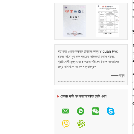
ত
স
গত বছর থেকে সমস্ত চালানের জন্য Yiquan Pvc
ছাদের সাথে খুব ভাল ক্রয়ের অভিজ্ঞতা।ভাল মানের,
2
প্রতিযোগী মূল্য এবং চমৎকার পরিষেবা।ভাল সরবরাহের
জন্য আপনাকে অনেক ধন্যবাদব্রুস
প
—— ব্লুস
র
তোমার দর্শন লগ করা অনলাইন চ্যাট এখন
দ