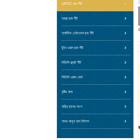
UPVC ছাদ শীট
স্বচ্ছ ছাদ শীট
প্লাস্টিক ঢেউতোলা ছাদ শীট
টুইন ওয়াল ছাদ শীট
পিভিসি ফ্ল্যাট শীট
পিভিসি ওয়াল বোর্ড
বৃষ্টির নালা
বাড়ির ছাদের অংশ
পাথর আবৃত ছাদ টাইলস