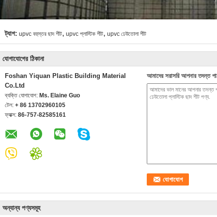
,
,
ট্যাগ:
upvc বহুস্তর ছাদ শীট
upvc প্লাস্টিক শীট
upvc ঢেউতোলা শীট
যোগাযোগের ঠিকানা
Foshan Yiquan Plastic Building Material
আমাদের সরাসরি আপনার তদন্ত পা
Co.Ltd
ব্যক্তি যোগাযোগ:
Ms. Elaine Guo
টেল:
+ 86 13702960105
ফ্যাক্স:
86-757-82585161
অন্যান্য পণ্যসমূহ