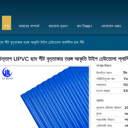
পণ্য
আমাদের সম্পর্কে
কারখানা ভ্রমণ
মান নিয়ন্ত্রণ
যোগাযোগ করুন
 শীট বৃত্তাকার তরঙ্গ আকৃতি টাইপ ঢেউতোলা প্লাস্টিক ছাদ শীট
উত্তাপ UPVC ছাদ শীট বৃত্তাকার তরঙ্গ আকৃতি টাইপ ঢেউতোলা প্লাস্
পণ্যের বিবরণ:
উৎপত্তি স্থল:
চীন
পরিচিতিমুলক নাম:
Yi
সাক্ষ্যদান:
IS
মডেল নম্বার:
93
প্রদান:
ন্যূনতম চাহিদার পরিমাণ:
20
মূল্য:
ne
প্যাকেজিং বিবরণ:
নগ্
ডেলিভারি সময়:
এক