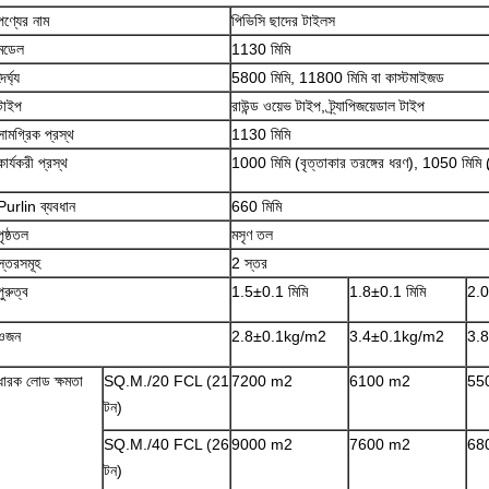
পণ্যের নাম
পিভিসি ছাদের টাইলস
মডেল
1130 মিমি
ৈর্ঘ্য
5800 মিমি, 11800 মিমি বা কাস্টমাইজড
টাইপ
রাউন্ড ওয়েভ টাইপ, ট্র্যাপিজয়েডাল টাইপ
সামগ্রিক প্রস্থ
1130 মিমি
কার্যকরী প্রস্থ
1000 মিমি (বৃত্তাকার তরঙ্গের ধরণ), 1050 মিমি (ট
Purlin ব্যবধান
660 মিমি
পৃষ্ঠতল
মসৃণ তল
স্তরসমূহ
2 স্তর
পুরুত্ব
1.5±0.1 মিমি
1.8±0.1 মিমি
2.0
ওজন
2.8±0.1kg/m2
3.4±0.1kg/m2
3.
ধারক লোড ক্ষমতা
SQ.M./20 FCL (21
7200 m2
6100 m2
55
টন)
SQ.M./40 FCL (26
9000 m2
7600 m2
68
টন)