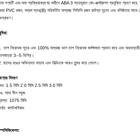
ার পণ্যটি এক-অফ প্রক্রিয়াকরণের অধীনে ABA 3 স্তরযুক্ত কো-এক্সট্রুশন প্রযুক্তি গ্রহণ করে, উভয়
জারা PVC রজন, মধ্যম স্তর(B) পরিবর্তিত অস্বচ্ছ পিভিসি রজন দুর্দান্ত দৃঢ়তা এবং বলিষ্ঠতার 
সংস্করণ।
ুবিধা:
1. তাপ নিরোধক সূত্র এবং 100% অস্বচ্ছ ভাল তাপ নিরোধক কর্মক্ষমতা প্রদান করে এবং অভ্যন্তরীণ
তাপমাত্রা 3--5 ডিগ্রি।
. ছাদের রঙের অভিন্নতা বাড়ায় এবং বিল্ডিংকে আরও সুন্দর করে তোলে।
ণ্যের বিবরণ
বেধ: 1.5 মিমি 2.0 মিমি 2.5 মিমি 3.0 মিমি
ঙ: সাদা নীল সবুজ
প্রস্থ: 1075 মিমি
ৈর্ঘ্য: কাস্টমাইজড
স্পেসিফিকেশন: