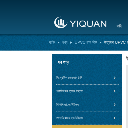
বাড়ি
বাড়ি
পণ্য
UPVC ছাদ শীট
উত্তাপ UPVC ছাদ
সব পণ্য
সিন্থেটিক রজন ছাদ টালি
প্লাস্টিকের ছাদের টাইলস
পিভিসি ছাদের টাইলস
তাপ নিরোধক ছাদ টাইলস