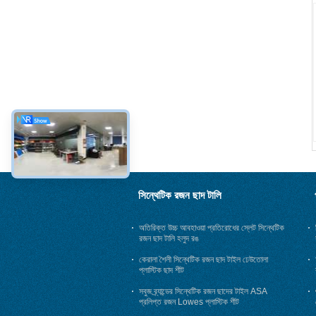
সিন্থেটিক রজন ছাদ টালি
অতিরিক্ত উচ্চ আবহাওয়া প্রতিরোধের স্লেট সিন্থেটিক
রজন ছাদ টালি হলুদ রঙ
কেরালা শৈলী সিন্থেটিক রজন ছাদ টাইল ঢেউতোলা
প্লাস্টিক ছাদ শীট
সবুজ ব্র্যান্ডের সিন্থেটিক রজন ছাদের টাইল ASA
প্রলিপ্ত রজন Lowes প্লাস্টিক শীট