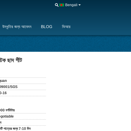
Bengali
উদ্ধৃতির জন্য আবেদন
BLOG
ভিআর
টিক ছাদ শীট
quan
O9001/SGS
0-16
00 বর্গমিটার
gotiable
ন
টি পাত্রের জন্য 7-10 দিন