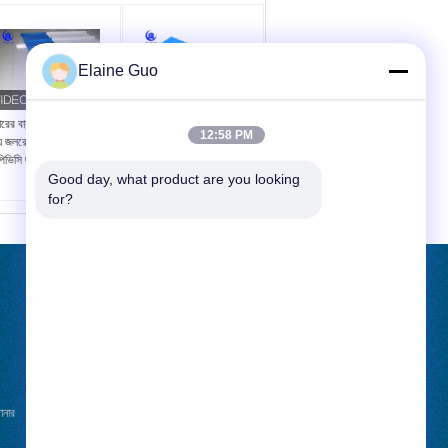
Elaine Guo
রের বারান্দার পরিবেশ বান্ধব
মালবাহী ইয়ার্ড গ্যারেজের জন্য
12:58 PM
 জলরোধী ট্র্যাপিজয়েডাল
অগ্নি প্রতিরোধক UPVC
িভিসি ছাদের টাইলস
PVC প্রলিপ্ত ছাদের টাইলস
Good day, what product are you looking 
for?
উদ্ধৃতির জন্য আবেদন
পাঠান
ানার
খবর
E-Mail
সাইট ম্যাপ
|