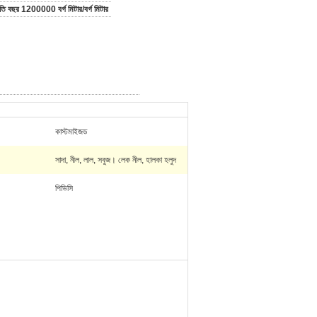
রতি বছর 1200000 বর্গ মিটার/বর্গ মিটার
কাস্টমাইজড
সাদা, নীল, লাল, সবুজ। লেক নীল, হালকা হলুদ
পিভিসি