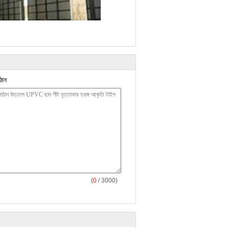
ঠান
(
0
/ 3000)