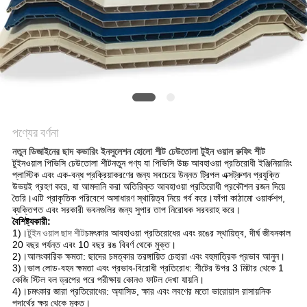
সাইট
ম্যাপ
গোপনীয়তা
নীতি
পণ্যের বর্ণনা
নতুন ডিজাইনের ছাদ কভারিং ইনসুলেশন হোলো শীট ঢেউতোলা টুইন ওয়াল রুফিং শীট
টুইনওয়াল পিভিসি ঢেউতোলা শীট
নতুন পণ্য যা পিভিসি উচ্চ আবহাওয়া প্রতিরোধী ইঞ্জিনিয়ারিং
প্লাস্টিক এবং এক-বন্ধ প্রক্রিয়াকরণের জন্য সবচেয়ে উন্নত ট্রিপল এক্সট্রুশন প্রযুক্তি
উভয়ই গ্রহণ করে, যা আমদানি করা অতিরিক্ত আবহাওয়া প্রতিরোধী প্রকৌশল রজন দিয়ে
তৈরি।এটি প্রাকৃতিক পরিবেশে অসাধারণ স্থায়িত্ব নিয়ে গর্ব করে।ফাঁপা কাঠামো ওয়ার্কশপ,
ব্যক্তিগত এবং সরকারী ভবনগুলির জন্য সুপার তাপ নিরোধক সরবরাহ করে।
বৈশিষ্ট্যকারী:
1)।
টুইন ওয়াল ছাদ শীট
চমৎকার আবহাওয়া প্রতিরোধের এবং রঙের স্থায়িত্ব, দীর্ঘ জীবনকাল
20 বছর পর্যন্ত এবং 10 বছর রঙ বিবর্ণ থেকে মুক্ত।
2)।আলংকারিক ক্ষমতা: ছাদের চমত্কার তরঙ্গায়িত চেহারা এবং বহুমাত্রিক প্রভাব আনুন।
3)।ভাল লোড-বহন ক্ষমতা এবং প্রভাব-বিরোধী প্রতিরোধ: শীটের উপর 3 মিটার থেকে 1
কেজি স্টিল বল ড্রপের পরে পরীক্ষায় কোনও ফাটল দেখা যায়নি।
4)।চমৎকার জারা প্রতিরোধের: অ্যাসিড, ক্ষার এবং লবণের মতো ভারোয়াস রাসায়নিক
পদার্থের ক্ষয় থেকে মুক্ত।