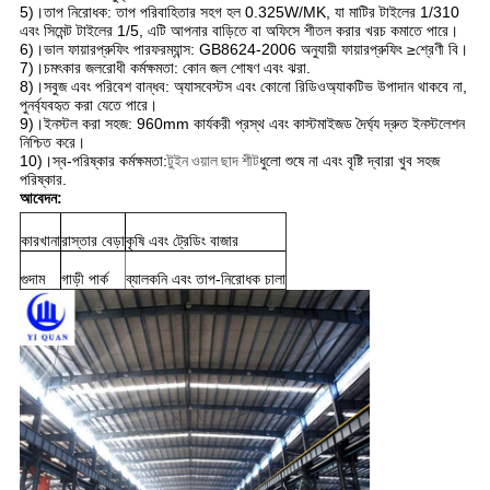
5)।তাপ নিরোধক: তাপ পরিবাহিতার সহগ হল 0.325W/MK, যা মাটির টাইলের 1/310
এবং সিমেন্ট টাইলের 1/5, এটি আপনার বাড়িতে বা অফিসে শীতল করার খরচ কমাতে পারে।
6)।ভাল ফায়ারপ্রুফিং পারফরম্যান্স: GB8624-2006 অনুযায়ী ফায়ারপ্রুফিং ≥শ্রেণী বি।
7)।চমৎকার জলরোধী কর্মক্ষমতা: কোন জল শোষণ এবং ঝরা.
8)।সবুজ এবং পরিবেশ বান্ধব: অ্যাসবেস্টস এবং কোনো রিডিওঅ্যাকটিভ উপাদান থাকবে না,
পুনর্ব্যবহৃত করা যেতে পারে।
9)।ইনস্টল করা সহজ: 960mm কার্যকরী প্রস্থ এবং কাস্টমাইজড দৈর্ঘ্য দ্রুত ইনস্টলেশন
নিশ্চিত করে।
10)।স্ব-পরিষ্কার কর্মক্ষমতা:
টুইন ওয়াল ছাদ শীট
ধুলো শুষে না এবং বৃষ্টি দ্বারা খুব সহজ
পরিষ্কার.
আবেদন:
কারখানা
রাস্তার বেড়া
কৃষি এবং ট্রেডিং বাজার
গুদাম
গাড়ী পার্ক
ব্যালকনি এবং তাপ-নিরোধক চালা