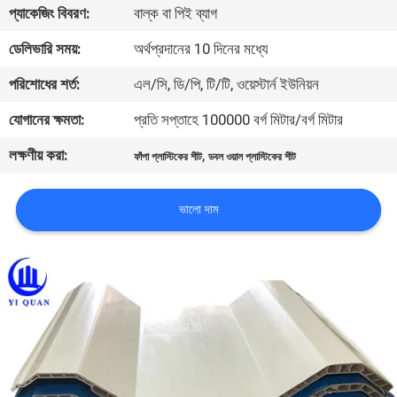
প্যাকেজিং বিবরণ:
বাল্ক বা পিই ব্যাগ
নিয়ন্ত্রণ
ডেলিভারি সময়:
অর্থপ্রদানের 10 দিনের মধ্যে
যোগাযোগ
পরিশোধের শর্ত:
এল/সি, ডি/পি, টি/টি, ওয়েস্টার্ন ইউনিয়ন
করুন
যোগানের ক্ষমতা:
প্রতি সপ্তাহে 100000 বর্গ মিটার/বর্গ মিটার
লক্ষণীয় করা:
,
ফাঁপা প্লাস্টিকের শীট
ডবল ওয়াল প্লাস্টিকের শীট
BLOG
ভালো দাম
উদ্ধৃতির
জন্য
আবেদন
VR