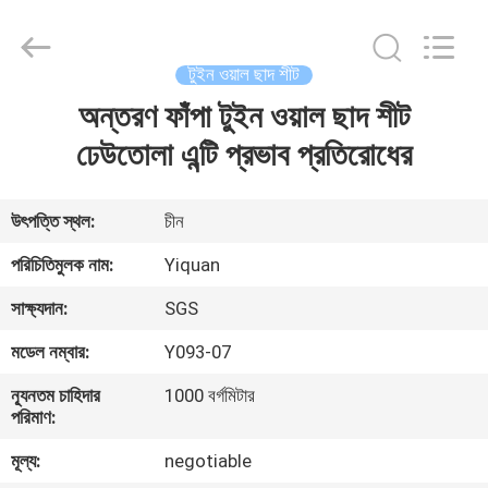
Foshan
Yiquan
Plastic
Building
Material
টুইন ওয়াল ছাদ শীট
Co.Ltd.
All
Rights
অন্তরণ ফাঁপা টুইন ওয়াল ছাদ শীট
বাড়ি
Reserved.
ঢেউতোলা এন্টি প্রভাব প্রতিরোধের
পণ্য
উৎপত্তি স্থল:
চীন
আমাদের
পরিচিতিমুলক নাম:
Yiquan
সম্পর্কে
সাক্ষ্যদান:
SGS
মডেল নম্বার:
Y093-07
কারখানা
ন্যূনতম চাহিদার
1000 বর্গমিটার
ভ্রমণ
পরিমাণ:
মূল্য:
negotiable
মান