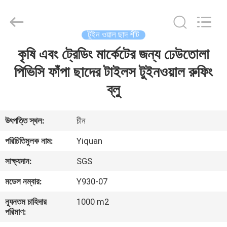
Foshan
Yiquan
Plastic
Building
Material
টুইন ওয়াল ছাদ শীট
Co.Ltd.
All
Rights
কৃষি এবং ট্রেডিং মার্কেটের জন্য ঢেউতোলা
বাড়ি
Reserved.
পিভিসি ফাঁপা ছাদের টাইলস টুইনওয়াল রুফিং
পণ্য
ব্লু
আমাদের
উৎপত্তি স্থল:
চীন
সম্পর্কে
পরিচিতিমুলক নাম:
Yiquan
সাক্ষ্যদান:
SGS
কারখানা
মডেল নম্বার:
Y930-07
ভ্রমণ
ন্যূনতম চাহিদার
1000 m2
পরিমাণ:
মান