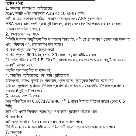
পণ্যের বর্ণনা:
1. চমৎকার আবহাওয়া প্রতিরোধের
ASA অ্যান্টি-এজিং কর্মক্ষমতা ABS এর 10 গুণেরও বেশি।
কাঠামো দুটি অংশ নিয়ে গঠিত: পিভিসি বেস স্তর এবং ASA সুরক্ষা স্তর।
ASA স্তরে অতিবেগুনী দ্বারা সৃষ্ট বিকিরণ, বার্ধক্য এবং বিবর্ণতা প্রতিরোধ করার জন্য
চমৎকার সম্পত্তি রয়েছে।
2. রক্ষণাবেক্ষণ করা সহজ
পিভিসি উপাদান অ্যান্টিস্ট্যাটিক উপাদানের অন্তর্গত, এটি নোংরা উপকরণ শোষণ করা সহজ নয়
এবং পরিষ্কার এবং রক্ষণাবেক্ষণ করা সহজ।
3. উচ্চ শক্তি এবং স্থিতিস্থাপকতা
সাপোর্ট স্প্যান: 600 মিমি, লোড: 30 কেজি, বিচ্যুতি 4% এর কম
(1 কেজি স্টিলের বলটি 1.5 মিটার উঁচু জায়গা থেকে মুক্ত হয়ে পড়ে এবং প্যান্টিলের ওয়েভ
ক্রেস্টে আঘাত করে,
প্যান্টিল স্থানান্তরিত বা ফাটল না)
4. অ্যাসিড প্রতিরোধের এবং ক্ষার প্রতিরোধের
টাইলগুলির কোনও সুস্পষ্ট রঙ পরিবর্তন, গ্লস হ্রাস, স্তরযুক্ত বিকৃতির ঘটনা নেই
হাইড্রোক্লোরিক অ্যাসিড টপিকাল প্রয়োগ বা সোডিয়াম হাইড্রক্সাইড টপিকাল প্রয়োগের
মাধ্যমে 6 ঘন্টা পরীক্ষার পরে।
5. চমৎকার তাপ নিরোধক
তাপ পরিবাহিতা হল 0.0671W/m•K, এটি 1 রঙের ইস্পাত টাইলের বাইরে (বেধ: 0.5
মিমি),
তাই এটি একটি নিরোধক স্তর স্থাপন ছাড়াই প্রয়োজন মেটাতে পারে।
6. কম খরচে
এটি অপ্রয়োজনীয় নিরোধক স্তর দ্বারা খরচ কমাতে পারে,
দীর্ঘ জীবনকাল এবং জলরোধী জন্য শক্তিশালী ক্ষমতা পরোক্ষভাবে খরচ কমাতে পারে
7. অন্তরক