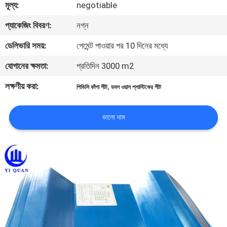
মূল্য:
negotiable
নিয়ন্ত্রণ
প্যাকেজিং বিবরণ:
নগ্ন
যোগাযোগ
ডেলিভারি সময়:
পেমেন্ট পাওয়ার পর 10 দিনের মধ্যে
করুন
যোগানের ক্ষমতা:
প্রতিদিন 3000 m2
লক্ষণীয় করা:
,
পিভিসি ফাঁপা শীট
ডবল ওয়াল প্লাস্টিকের শীট
BLOG
ভালো দাম
উদ্ধৃতির
জন্য
আবেদন
VR