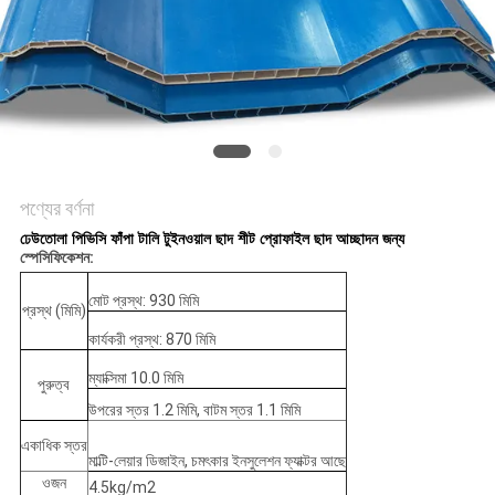
সাইট
ম্যাপ
গোপনীয়তা
নীতি
পণ্যের বর্ণনা
ঢেউতোলা পিভিসি ফাঁপা টালি টুইনওয়াল ছাদ শীট প্রোফাইল ছাদ আচ্ছাদন জন্য
স্পেসিফিকেশন:
মোট প্রস্থ: 930 মিমি
প্রস্থ (মিমি)
কার্যকরী প্রস্থ: 870 মিমি
ম্যাক্সিমা 10.0 মিমি
পুরুত্ব
উপরের স্তর 1.2 মিমি, বাটম স্তর 1.1 মিমি
একাধিক স্তর
মাল্টি-লেয়ার ডিজাইন, চমৎকার ইনসুলেশন ফ্যাক্টর আছে
ওজন
4.5kg/m2