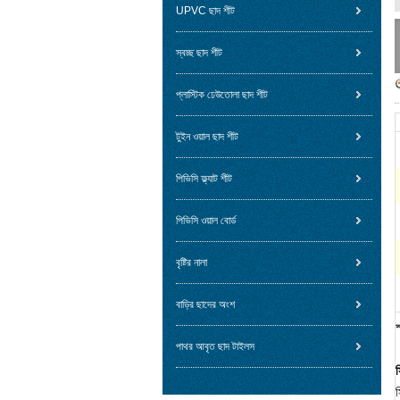
UPVC ছাদ শীট
স্বচ্ছ ছাদ শীট
প্লাস্টিক ঢেউতোলা ছাদ শীট
টুইন ওয়াল ছাদ শীট
পিভিসি ফ্ল্যাট শীট
পিভিসি ওয়াল বোর্ড
বৃষ্টির নালা
বাড়ির ছাদের অংশ
স
পাথর আবৃত ছাদ টাইলস
স