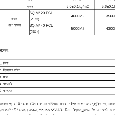
বেধ
2.3 মিমি
2.5 ম
ওজন
5.0±0.1kg/m2
5.6±0.1
SQ.M/ 20 FCL
4000M2
3500
ধারক
(21টন)
ধারণ ক্ষমতা
SQ.M/ 40 FCL
5000M2
4300
(26টন)
আবেদন:
1. ভিলা
2. প্রিফ্যাব হাউস
3. মাচা
4. গ্যালারি
5. গাজেবো
আমাদের প্রায় 10 বছরের কঠিন কারখানার অভিজ্ঞতা রয়েছে, সর্বশেষ সরঞ্জাম এবং প্রযুক্তি সহ, আ
ূল্যায়নে উত্তীর্ণ হয়েছে। এছাড়া, Yiquan ASA টাইল চীনের বিখ্যাত ব্র্যান্ডের শিরোনাম অর্জন কর