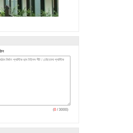
ঠান
(
0
/ 3000)