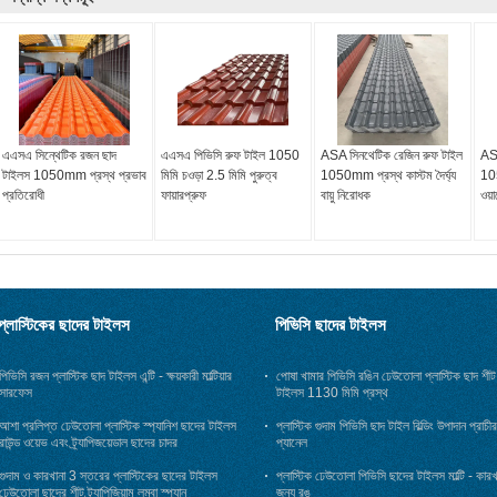
এএসএ সিন্থেটিক রজন ছাদ
এএসএ পিভিসি রুফ টাইল 1050
ASA সিনথেটিক রেজিন রুফ টাইল
AS
টাইলস 1050mm প্রস্থ প্রভাব
মিমি চওড়া 2.5 মিমি পুরুত্ব
1050mm প্রস্থ কাস্টম দৈর্ঘ্য
10
প্রতিরোধী
ফায়ারপ্রুফ
বায়ু নিরোধক
ওয়ার
প্লাস্টিকের ছাদের টাইলস
পিভিসি ছাদের টাইলস
পিভিসি রজন প্লাস্টিক ছাদ টাইলস এন্টি - ক্ষয়কারী মাল্টিয়ার
পোষা খামার পিভিসি রঙিন ঢেউতোলা প্লাস্টিক ছাদ শীট
সারফেস
টাইলস 1130 মিমি প্রস্থ
আশা প্রলিপ্ত ঢেউতোলা প্লাস্টিক স্প্যানিশ ছাদের টাইলস
প্লাস্টিক গুদাম পিভিসি ছাদ টাইল বিল্ডিং উপাদান প্রাচীর
রাউন্ড ওয়েভ এবং ট্র্যাপিজয়েডাল ছাদের চাদর
প্যানেল
গুদাম ও কারখানা 3 স্তরের প্লাস্টিকের ছাদের টাইলস
প্লাস্টিক ঢেউতোলা পিভিসি ছাদের টাইলস মাল্টি - কারখ
ঢেউতোলা ছাদের শীট ট্র্যাপিজিয়াম লম্বা স্প্যান
জন্য রঙ