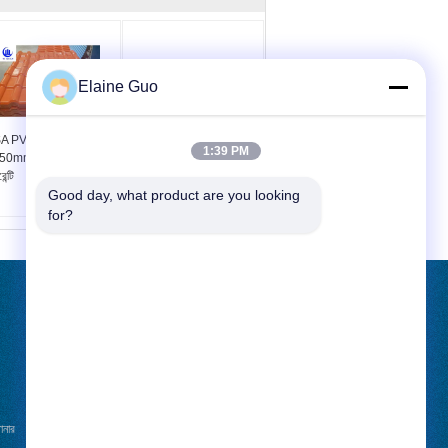
Elaine Guo
A PVC সিনথেটিক রুফ টাইল
ASA সিনথেটিক রেজিন রুফ টাইল
1:39 PM
50mm প্রস্থ 5-বছরের
১০৫০মিমি প্রস্থ ২.৫মিমি পুরুত্ব
েন্টি
Good day, what product are you looking 
for?
উদ্ধৃতির জন্য আবেদন
পাঠান
ানার
খবর