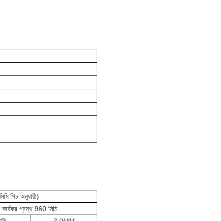
মি পিচ অনুযায়ী)
 কার্যকর প্রস্থ 960 মিমি