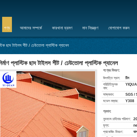
পণ্য
আমাদের সম্পর্কে
কারখানা ভ্রমণ
মান নিয়ন্ত্রণ
যোগাযোগ করুন
লাস্টিক ছাদ টাইলস শীট / ঢেউতোলা প্লাস্টিক প্যানেল
নির্মাণ প্লাস্টিক ছাদ টাইলস শীট / ঢেউতোলা প্লাস্টিক প্যানেল
পণ্যের বিবরণ:
উৎপত্তি স্থল:
চীন
পরিচিতিমুলক
YIQU
নাম:
সাক্ষ্যদান:
SGS / 
মডেল নম্বার:
Y308
প্রদান:
ন্যূনতম চাহিদার পরিমাণ:
20
মূল্য:
ne
প্যাকেজিং বিবরণ:
বাল