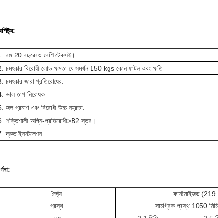
ৈশিষ্ট্য:
1. রঙ 20 বছরেরও বেশি টেকসই।
2. চমৎকার বিরোধী লোড ক্ষমতা যে সমর্থন 150 kgs কোন ফাটল এবং ক্ষতি
3. চমৎকার জারা প্রতিরোধের.
4. ভাল তাপ নিরোধক
5. জল প্রমাণ এবং বিরোধী উচ্চ নম্রতা.
6. শক্তিশালী অগ্নি-প্রতিরোধী>B2 স্তর।
7. দ্রুত ইনস্টলেশন
র্ণনা:
দৈর্ঘ্য
কাস্টমাইজড (219 মি
প্রস্থ
সামগ্রিক প্রস্থ 1050 মিমি