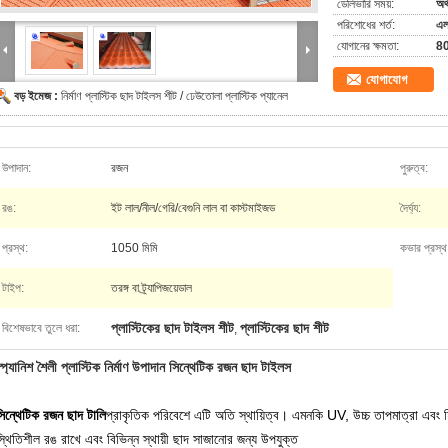
ডেলিভারি সময়:
অর্
পরিশোধের শর্ত:
এল/
যোগানের ক্ষমতা:
80
যোগাযোগ
বড় ইমেজ :
নির্মাণ প্লাস্টিক ছাদ টাইলস শীট / ঢেউতোলা প্লাস্টিক প্যানেল
উপাদান:
রজন
পুরুত্ব:
রঙ:
ইট লাল/নীল/গেরি/বেগুনি লাল বা কাস্টমাইজড
দৈর্ঘ্য:
প্রস্থ:
1050 মিমি
কভার প্রস্থ
টাইপ:
তরঙ্গ বা ট্র্যাপিজয়েডাল
প্লাস্টিকের ছাদ টাইলস শীট
প্লাস্টিকের ছাদ শীট
বিশেষভাবে তুলে ধরা:
,
্প্যানিশ শৈলী প্লাস্টিক নির্মাণ উপাদান সিন্থেটিক রজন ছাদ টাইলস
সিন্থেটিক রজন ছাদ টালি
প্রাকৃতিক পরিবেশে এটি অতি স্থায়িত্ব। এমনকি UV, উচ্চ তাপমাত্রা এবং হ
্থিতিশীল রঙ রাখে এবং বিভিন্ন স্থায়ী ছাদ সাজানোর জন্য উপযুক্ত