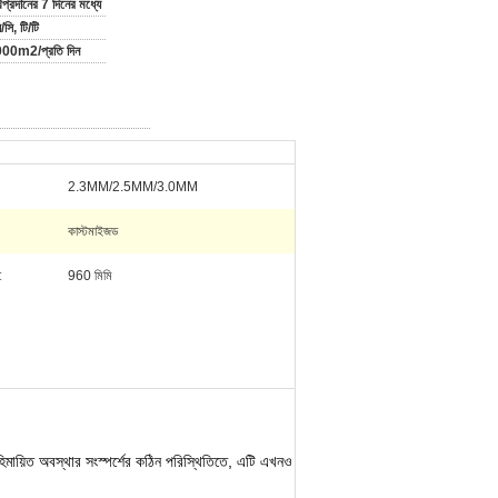
থপ্রদানের 7 দিনের মধ্যে
সি, টি/টি
00m2/প্রতি দিন
2.3MM/2.5MM/3.0MM
কাস্টমাইজড
:
960 মিমি
িমায়িত অবস্থার সংস্পর্শের কঠিন পরিস্থিতিতে, এটি এখনও