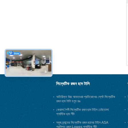
সিন্থেটিক রজন ছাদ টালি
অতিরিক্ত উচ্চ আবহাওয়া প্রতিরোধের স্লেট সিন্থেটিক
রজন ছাদ টালি হলুদ রঙ
কেরালা শৈলী সিন্থেটিক রজন ছাদ টাইল ঢেউতোলা
প্লাস্টিক ছাদ শীট
সবুজ ব্র্যান্ডের সিন্থেটিক রজন ছাদের টাইল ASA
প্রলিপ্ত রজন Lowes প্লাস্টিক শীট