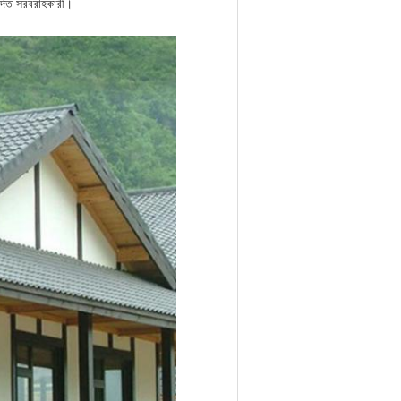
োদিত সরবরাহকারী।