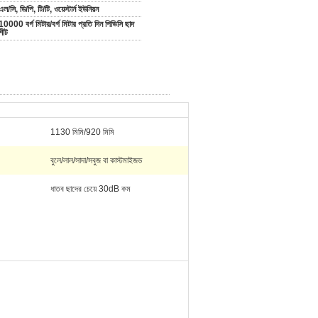
এল/সি, ডি/পি, টি/টি, ওয়েস্টার্ন ইউনিয়ন
10000 বর্গ মিটার/বর্গ মিটার প্রতি দিন পিভিসি ছাদ
শীট
1130 মিমি/920 মিমি
বুলে/লাল/সাদা/সবুজ বা কাস্টমাইজড
ধাতব ছাদের চেয়ে 30dB কম