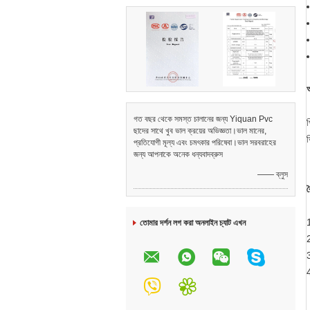
গত বছর থেকে সমস্ত চালানের জন্য Yiquan Pvc
প
ছাদের সাথে খুব ভাল ক্রয়ের অভিজ্ঞতা।ভাল মানের,
ভ
প্রতিযোগী মূল্য এবং চমৎকার পরিষেবা।ভাল সরবরাহের
জন্য আপনাকে অনেক ধন্যবাদব্রুস
—— ব্লুস
ব
তোমার দর্শন লগ করা অনলাইন চ্যাট এখন
2