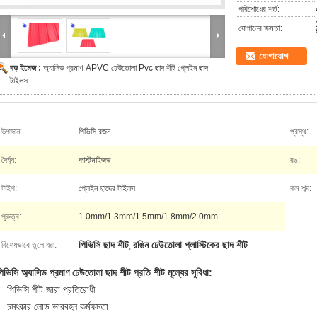
পরিশোধের শর্ত:
যোগানের ক্ষমতা:
যোগাযোগ
বড় ইমেজ :
অ্যাসিড প্রমাণ APVC ঢেউতোলা Pvc ছাদ শীট প্লেইন ছাদ
টাইলস
উপাদান:
পিভিসি রজন
প্রস্থ:
দৈর্ঘ্য:
কাস্টমাইজড
রঙ:
টাইপ:
প্লেইন ছাদের টাইলস
কম শব্দ:
পুরুত্ব:
1.0mm/1.3mm/1.5mm/1.8mm/2.0mm
পিভিসি ছাদ শীট
রঙিন ঢেউতোলা প্লাস্টিকের ছাদ শীট
বিশেষভাবে তুলে ধরা:
,
িভিসি অ্যাসিড প্রমাণ ঢেউতোলা ছাদ শীট প্রতি শীট মূল্যের সুবিধা:
পিভিসি শীট জারা প্রতিরোধী
চমৎকার লোড ভারবহন কর্মক্ষমতা