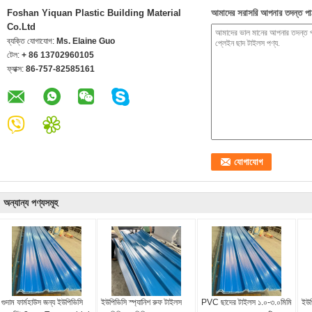
Foshan Yiquan Plastic Building Material
আমাদের সরাসরি আপনার তদন্ত পা
Co.Ltd
ব্যক্তি যোগাযোগ:
Ms. Elaine Guo
টেল:
+ 86 13702960105
ফ্যাক্স:
86-757-82585161
অন্যান্য পণ্যসমূহ
গুদাম ফার্মহাউস জন্য ইউপিভিসি
ইউপিভিসি স্প্যানিশ রুফ টাইলস
PVC ছাদের টাইলস ১.০-৩.০মিমি
ইউপ