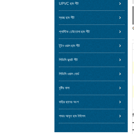
UPVC ছাদ শীট
স্বচ্ছ ছাদ শীট
প্লাস্টিক ঢেউতোলা ছাদ শীট
টুইন ওয়াল ছাদ শীট
পিভিসি ফ্ল্যাট শীট
পিভিসি ওয়াল বোর্ড
বৃষ্টির নালা
বাড়ির ছাদের অংশ
প
পাথর আবৃত ছাদ টাইলস