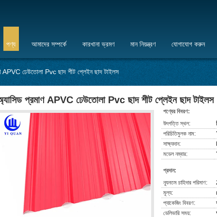
পণ্য
আমাদের সম্পর্কে
কারখানা ভ্রমণ
মান নিয়ন্ত্রণ
যোগাযোগ করুন
াণ APVC ঢেউতোলা Pvc ছাদ শীট প্লেইন ছাদ টাইলস
অ্যাসিড প্রমাণ APVC ঢেউতোলা Pvc ছাদ শীট প্লেইন ছাদ টাইলস
পণ্যের বিবরণ:
উৎপত্তি স্থল:
পরিচিতিমুলক নাম:
সাক্ষ্যদান:
মডেল নম্বার:
প্রদান:
ন্যূনতম চাহিদার পরিমাণ:
মূল্য:
প্যাকেজিং বিবরণ:
ডেলিভারি সময়: