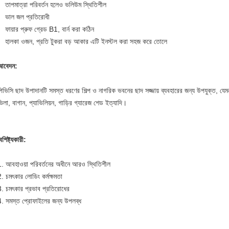
তাপমাত্রা পরিবর্তন হলেও ভলিউম স্থিতিশীল
ভাল জল প্রতিরোধী
ফায়ার প্রুফ গ্রেড B1, বার্ন করা কঠিন
হালকা ওজন, প্রতি টুকরা বড় আকার এটি ইনস্টল করা সহজ করে তোলে
আবেদন:
িভিসি ছাদ উপাদানটি সমস্ত ধরণের শিল্প ও নাগরিক ভবনের ছাদ সজ্জায় ব্যবহারের জন্য উপযুক্ত, যেমন 
িলা, বাগান, প্যাভিলিয়ন, গাড়ির গ্যারেজ শেড ইত্যাদি।
ৈশিষ্ট্যকারী:
1. আবহাওয়া পরিবর্তনের অধীনে আরও স্থিতিশীল
. চমৎকার লোডিং কর্মক্ষমতা
3. চমৎকার প্রভাব প্রতিরোধের
4. সমস্ত প্রোফাইলের জন্য উপলব্ধ