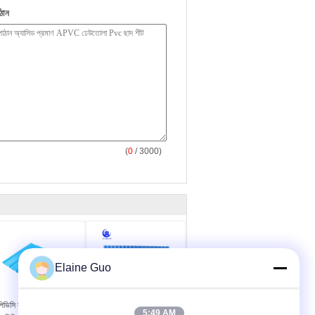
ঠান
(
0
/ 3000)
Elaine Guo
িভিসি রুফ শীট ২.৫মিমি পুরু
ইউভি প্রতিরোধী ইউপিভিসি ছাদ
5:49 AM