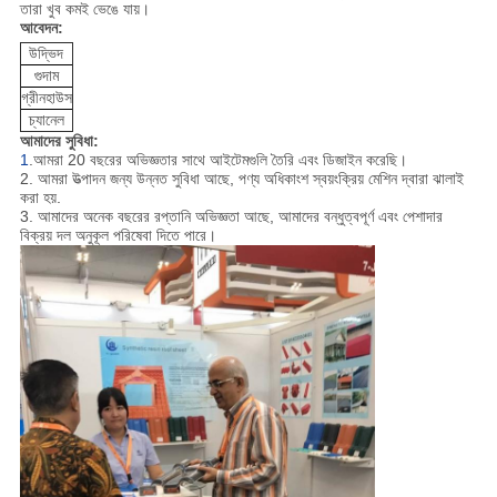
তারা খুব কমই ভেঙে যায়।
আবেদন:
উদ্ভিদ
গুদাম
গ্রীনহাউস
চ্যানেল
আমাদের সুবিধা:
1
.আমরা 20 বছরের অভিজ্ঞতার সাথে আইটেমগুলি তৈরি এবং ডিজাইন করেছি।
2. আমরা উত্পাদন জন্য উন্নত সুবিধা আছে, পণ্য অধিকাংশ স্বয়ংক্রিয় মেশিন দ্বারা ঝালাই
করা হয়.
3. আমাদের অনেক বছরের রপ্তানি অভিজ্ঞতা আছে, আমাদের বন্ধুত্বপূর্ণ এবং পেশাদার
বিক্রয় দল অনুকূল পরিষেবা দিতে পারে।