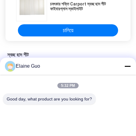
চমৎকার শক্তি Carport স্বচ্ছ ছাদ শীট
ফাইবারগ্লাস স্কাইলাইট
চালিয়ে
স্বচ্ছ ছাদ শীট
Elaine Guo
প্লাস্টিক স্বচ্ছ টাইলস পরিষ্কার পলিকার্বোনেট ছাদ গ্রীনহাউস টাইলস
শেড ভিলার জন্য দ্রুত ইনস্টলেশন কাস্টমাইজ করা ঢেউতোলা পলিকার্বোনেট গ্লাস শীট
5:32 PM
গার্ডেন ক্রীড়া স্থানের জন্য দীর্ঘ জীবনকাল FRP ফাইবারগ্লাস স্বচ্ছ ছাদ টালি
Good day, what product are you looking for?
সব
সিন্থেটিক রজন ছাদ টালি
প্লাস্টিকের ছাদের টাইলস