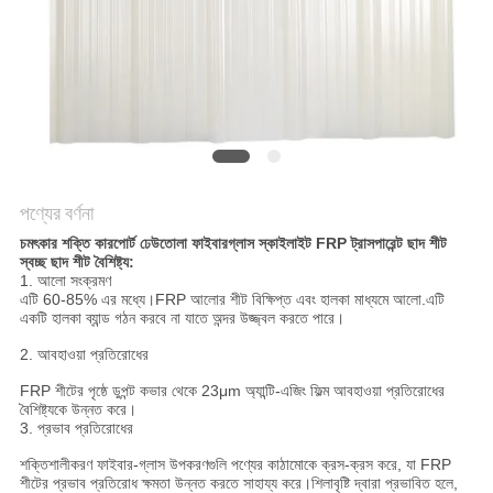
সাইট
ম্যাপ
গোপনীয়তা
নীতি
পণ্যের বর্ণনা
চমৎকার শক্তি কারপোর্ট ঢেউতোলা ফাইবারগ্লাস স্কাইলাইট FRP ট্রাসপারেন্ট ছাদ শীট
স্বচ্ছ ছাদ শীট বৈশিষ্ট্য:
1. আলো সংক্রমণ
এটি 60-85% এর মধ্যে।FRP আলোর শীট বিক্ষিপ্ত এবং হালকা মাধ্যমে আলো.এটি
একটি হালকা ব্যান্ড গঠন করবে না যাতে অন্দর উজ্জ্বল করতে পারে।
2. আবহাওয়া প্রতিরোধের
FRP শীটের পৃষ্ঠে ডুপন্ট কভার থেকে 23μm অ্যান্টি-এজিং ফিল্ম আবহাওয়া প্রতিরোধের
বৈশিষ্ট্যকে উন্নত করে।
3. প্রভাব প্রতিরোধের
শক্তিশালীকরণ ফাইবার-গ্লাস উপকরণগুলি পণ্যের কাঠামোকে ক্রস-ক্রস করে, যা FRP
শীটের প্রভাব প্রতিরোধ ক্ষমতা উন্নত করতে সাহায্য করে।শিলাবৃষ্টি দ্বারা প্রভাবিত হলে,