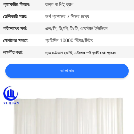
প্যাকেজিং বিবরণ:
বাল্ক বা পিই ব্যাগ
নিয়ন্ত্রণ
ডেলিভারি সময়:
অর্থ প্রদানের 7 দিনের মধ্যে
যোগাযোগ
পরিশোধের শর্ত:
এল/সি, ডি/পি, টি/টি, ওয়েস্টার্ন ইউনিয়ন
করুন
যোগানের ক্ষমতা:
প্রতিদিন 10000 মিটার/মিটার
লক্ষণীয় করা:
,
স্বচ্ছ ঢেউতোলা ছাদ শিট
ঢেউতোলা স্পষ্ট প্লাস্টিক ছাদ প্যানেল
BLOG
ভালো দাম
উদ্ধৃতির
জন্য
আবেদন
VR