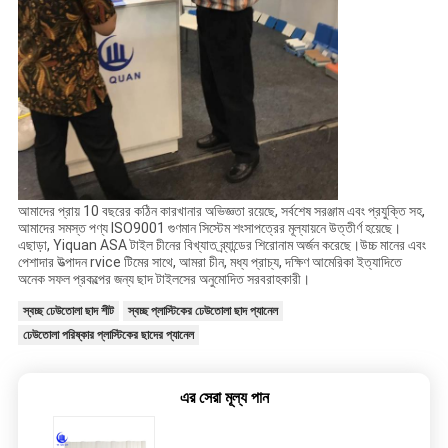
আমাদের প্রায় 10 বছরের কঠিন কারখানার অভিজ্ঞতা রয়েছে, সর্বশেষ সরঞ্জাম এবং প্রযুক্তি সহ,
আমাদের সমস্ত পণ্য ISO9001 গুণমান সিস্টেম শংসাপত্রের মূল্যায়নে উত্তীর্ণ হয়েছে।
এছাড়া, Yiquan ASA টাইল চীনের বিখ্যাত ব্র্যান্ডের শিরোনাম অর্জন করেছে।উচ্চ মানের এবং
পেশাদার উত্পাদন rvice টিমের সাথে, আমরা চীন, মধ্য প্রাচ্য, দক্ষিণ আমেরিকা ইত্যাদিতে
অনেক সফল প্রকল্পের জন্য ছাদ টাইলসের অনুমোদিত সরবরাহকারী।
স্বচ্ছ ঢেউতোলা ছাদ শীট
স্বচ্ছ প্লাস্টিকের ঢেউতোলা ছাদ প্যানেল
ঢেউতোলা পরিষ্কার প্লাস্টিকের ছাদের প্যানেল
এর সেরা মূল্য পান