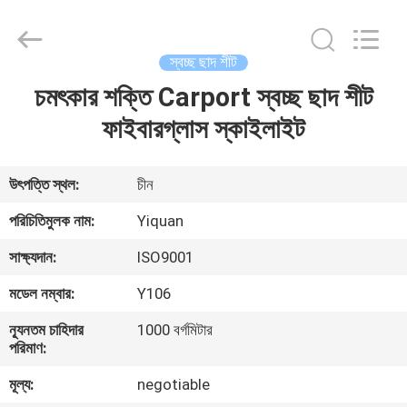
Foshan
Yiquan
Plastic
Building
Material
স্বচ্ছ ছাদ শীট
Co.Ltd.
All
Rights
চমৎকার শক্তি Carport স্বচ্ছ ছাদ শীট
বাড়ি
Reserved.
ফাইবারগ্লাস স্কাইলাইট
পণ্য
উৎপত্তি স্থল:
চীন
আমাদের
পরিচিতিমুলক নাম:
Yiquan
সম্পর্কে
সাক্ষ্যদান:
ISO9001
মডেল নম্বার:
Y106
কারখানা
ন্যূনতম চাহিদার
1000 বর্গমিটার
ভ্রমণ
পরিমাণ:
মূল্য:
negotiable
মান