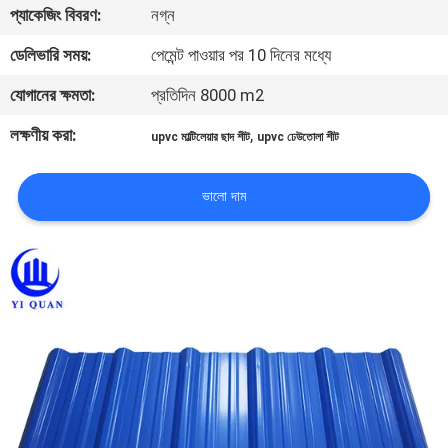
প্যাকেজিং বিবরণ:
নগ্ন
নিয়ন্ত্রণ
ডেলিভারি সময়:
পেমেন্ট পাওয়ার পর 10 দিনের মধ্যে
যোগাযোগ
যোগানের ক্ষমতা:
প্রতিদিন 8000 m2
করুন
লক্ষণীয় করা:
,
upvc মাল্টিলেয়ার ছাদ শীট
upvc ঢেউতোলা শীট
BLOG
ভালো দাম
উদ্ধৃতির
জন্য
আবেদন
VR