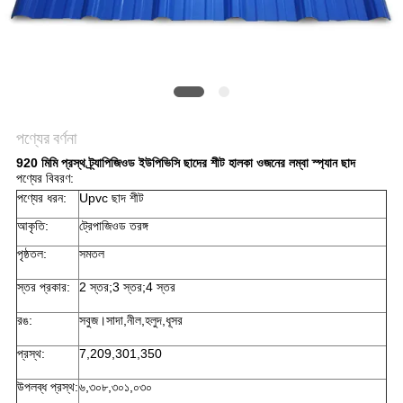
সাইট
ম্যাপ
গোপনীয়তা
নীতি
পণ্যের বর্ণনা
920 মিমি প্রস্থ ট্র্যাপিজিওড ইউপিভিসি ছাদের শীট হালকা ওজনের লম্বা স্প্যান ছাদ
পণ্যের বিবরণ:
পণ্যের ধরন:
Upvc ছাদ শীট
আকৃতি:
ট্রেপাজিওড তরঙ্গ
পৃষ্ঠতল:
সমতল
স্তর প্রকার:
2 স্তর;3 স্তর;4 স্তর
রঙ:
সবুজ।সাদা,নীল,হলুদ,ধূসর
প্রস্থ:
7,209,301,350
উপলব্ধ প্রস্থ:
৬,৩০৮,৩০১,০৩০