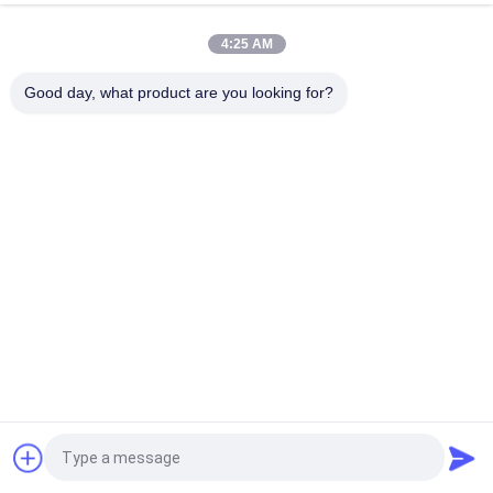
শেড খামার বাজারের জন্য তাপ নিরোধক আলংকারিক তরঙ্গ PVC APVC ছাদের টাইলস
4:25 AM
কারখানার গুদামের জন্য হালকা ওজনের ঢেউতোলা UPVC ছাদের শীট তাপ নিরোধক
Good day, what product are you looking for?
সব
সিন্থেটিক রজন ছাদ টালি
প্লাস্টিকের ছাদের টাইলস
পিভিসি ছাদের টাইলস
তাপ নিরোধক ছাদ টাইলস
UPVC ছাদ শীট
স্বচ্ছ ছাদ শীট
প্লাস্টিক ঢেউতোলা ছাদ শীট
টুইন ওয়াল ছাদ শীট
উদ্ধৃতির জন্য আবেদন