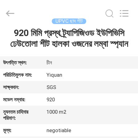
Foshan
Yiquan
Plastic
Building
Material
UPVC ছাদ শীট
Co.Ltd.
All
Rights
920 মিমি প্রস্থ ট্র্যাপিজিওড ইউপিভিসি
বাড়ি
Reserved.
ঢেউতোলা শীট হালকা ওজনের লম্বা স্প্যান
পণ্য
উৎপত্তি স্থল:
চীন
আমাদের
পরিচিতিমুলক নাম:
Yiquan
সম্পর্কে
সাক্ষ্যদান:
SGS
মডেল নম্বার:
920
কারখানা
ন্যূনতম চাহিদার
1000 m2
ভ্রমণ
পরিমাণ:
মূল্য:
negotiable
মান