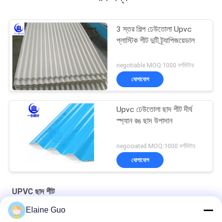
3 স্তর শিল্প ঢেউতোলা Upvc
প্লাস্টিক শীট দুটি ট্র্যাপিজয়েডাল
negotiable MOQ:1000 বর্গমিটার
যোগাযোগ
Upvc ঢেউতোলা ছাদ শীট দীর্ঘ
স্প্যান রঙ ছাদ উপাদান
negociated MOQ:1000 বর্গমিটার
যোগাযোগ
UPVC ছাদ শীট
Elaine Guo
ফ্যাক্টরি ভিলা শেডের জন্য চমৎকার ক্ষয়রোধী APVC PVC উচ্চ মানের ছাদের শীট