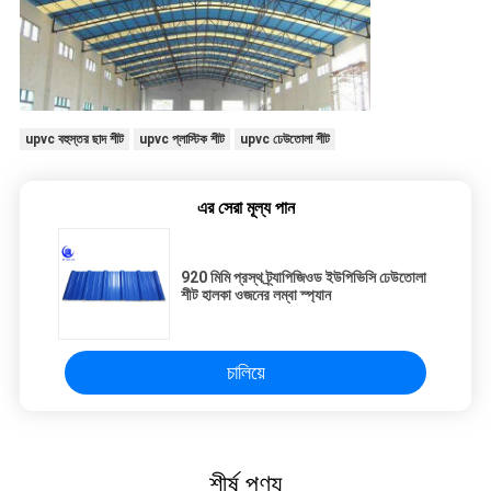
upvc বহুস্তর ছাদ শীট
upvc প্লাস্টিক শীট
upvc ঢেউতোলা শীট
এর সেরা মূল্য পান
920 মিমি প্রস্থ ট্র্যাপিজিওড ইউপিভিসি ঢেউতোলা
শীট হালকা ওজনের লম্বা স্প্যান
চালিয়ে
শীর্ষ পণ্য