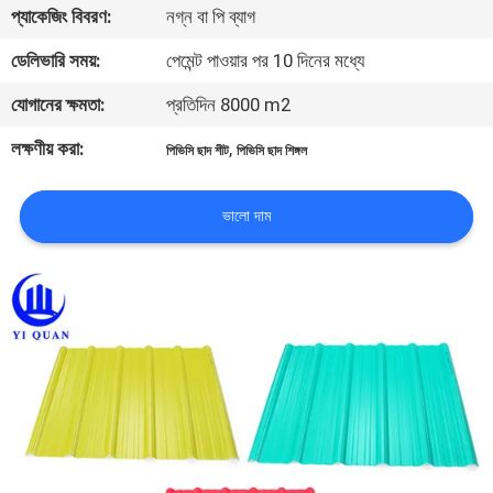
প্যাকেজিং বিবরণ:
নগ্ন বা পি ব্যাগ
নিয়ন্ত্রণ
ডেলিভারি সময়:
পেমেন্ট পাওয়ার পর 10 দিনের মধ্যে
যোগাযোগ
যোগানের ক্ষমতা:
প্রতিদিন 8000 m2
করুন
লক্ষণীয় করা:
,
পিভিসি ছাদ শীট
পিভিসি ছাদ শিঙ্গল
BLOG
ভালো দাম
উদ্ধৃতির
জন্য
আবেদন
VR