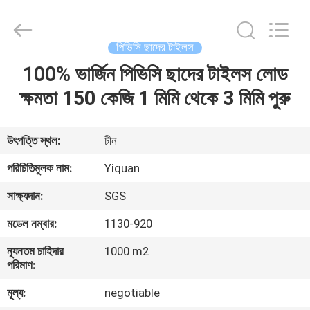
Foshan
Yiquan
Plastic
Building
Material
পিভিসি ছাদের টাইলস
Co.Ltd.
All
Rights
100% ভার্জিন পিভিসি ছাদের টাইলস লোড
বাড়ি
Reserved.
ক্ষমতা 150 কেজি 1 মিমি থেকে 3 মিমি পুরু
পণ্য
উৎপত্তি স্থল:
চীন
আমাদের
পরিচিতিমুলক নাম:
Yiquan
সম্পর্কে
সাক্ষ্যদান:
SGS
মডেল নম্বার:
1130-920
কারখানা
ন্যূনতম চাহিদার
1000 m2
ভ্রমণ
পরিমাণ:
মূল্য:
negotiable
মান