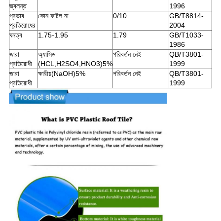
জ্বলন্ত
1996
প্রভাব
কোন ফাটল না
0/10
GB/T8814-
প্রতিরোধের
2004
ঘনত্ব
1.75-1.95
1.79
GB/T1033-
1986
জারা
অ্যাসিড
পরিবর্তন নেই
QB/T3801-
প্রতিরোধী
(HCL,H2SO4,HNO3)5%
1999
জারা
ক্ষারীয়(NaOH)5%
পরিবর্তন নেই
QB/T3801-
প্রতিরোধী
1999