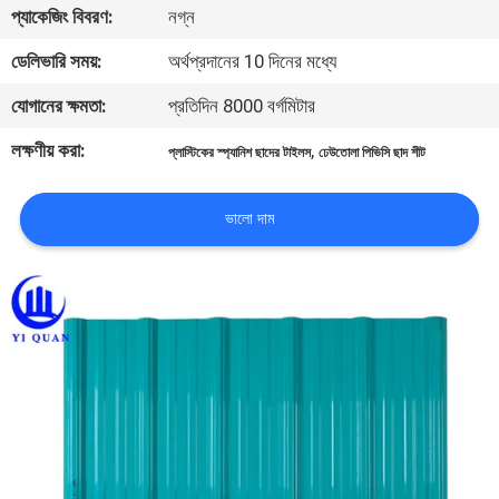
প্যাকেজিং বিবরণ:
নগ্ন
নিয়ন্ত্রণ
ডেলিভারি সময়:
অর্থপ্রদানের 10 দিনের মধ্যে
যোগাযোগ
যোগানের ক্ষমতা:
প্রতিদিন 8000 বর্গমিটার
করুন
লক্ষণীয় করা:
,
প্লাস্টিকের স্প্যানিশ ছাদের টাইলস
ঢেউতোলা পিভিসি ছাদ শীট
BLOG
ভালো দাম
উদ্ধৃতির
জন্য
আবেদন
VR