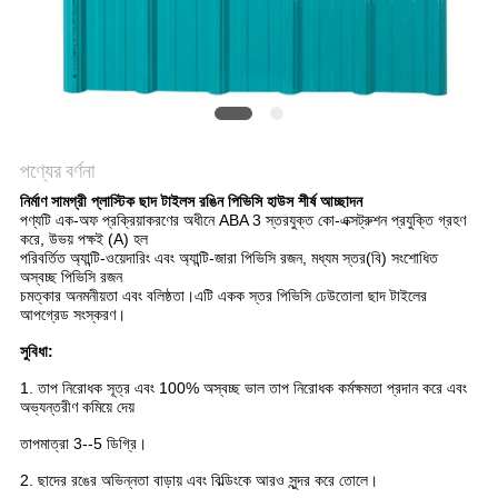
সাইট
ম্যাপ
গোপনীয়তা
নীতি
পণ্যের বর্ণনা
নির্মাণ সামগ্রী প্লাস্টিক ছাদ টাইলস রঙিন পিভিসি হাউস শীর্ষ আচ্ছাদন
পণ্যটি এক-অফ প্রক্রিয়াকরণের অধীনে ABA 3 স্তরযুক্ত কো-এক্সট্রুশন প্রযুক্তি গ্রহণ
করে, উভয় পক্ষই (A) হল
পরিবর্তিত অ্যান্টি-ওয়েদারিং এবং অ্যান্টি-জারা পিভিসি রজন, মধ্যম স্তর(বি) সংশোধিত
অস্বচ্ছ পিভিসি রজন
চমত্কার অনমনীয়তা এবং বলিষ্ঠতা।এটি একক স্তর পিভিসি ঢেউতোলা ছাদ টাইলের
আপগ্রেড সংস্করণ।
সুবিধা:
1. তাপ নিরোধক সূত্র এবং 100% অস্বচ্ছ ভাল তাপ নিরোধক কর্মক্ষমতা প্রদান করে এবং
অভ্যন্তরীণ কমিয়ে দেয়
তাপমাত্রা 3--5 ডিগ্রি।
2. ছাদের রঙের অভিন্নতা বাড়ায় এবং বিল্ডিংকে আরও সুন্দর করে তোলে।