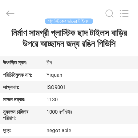
Foshan
Yiquan
Plastic
Building
Material
প্লাস্টিকের ছাদের টাইলস
Co.Ltd.
All
Rights
নির্মাণ সামগ্রী প্লাস্টিক ছাদ টাইলস বাড়ির
বাড়ি
Reserved.
উপরে আচ্ছাদন জন্য রঙিন পিভিসি
পণ্য
উৎপত্তি স্থল:
চীন
আমাদের
পরিচিতিমুলক নাম:
Yiquan
সম্পর্কে
সাক্ষ্যদান:
ISO9001
মডেল নম্বার:
1130
কারখানা
ন্যূনতম চাহিদার
1000 বর্গমিটার
ভ্রমণ
পরিমাণ:
মূল্য:
negotiable
মান