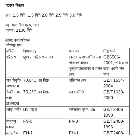
পণ্যের বিবরণ
বেধ: 1.3 মিমি, 1.5 মিমি 2.0 মিমি 2.5 মিমি 3.0 মিমি
রঙ: সাদা নীল সবুজ, লাল
প্রস্থ: 1130 মিমি
দৈর্ঘ্য: কাস্টমাইজড
পরিক্ষার ফল:
আইটেম
বিষয়বস্তু
ফলাফল
স্ট্যান্ডার্ড
পরিবেশ
দূষণ বা পরিবেশ বান্ধব
কোনো অ্যাসবেস্টস এবং
GB6566-
পরিবেশ বান্ধব
2001, পরিবেশের
পুনর্ব্যবহারযোগ্য উপাদান
জন্য একটি মান
নেই
ভাল
তাপ বিকৃতি
70.0°C এর নিচে
পরিবর্তন নেই
GB/T1634-
তাপমাত্রা
2004
ভিকট নরম
75.2°C এর নিচে
নো সফটনিং
GB/T1633-
করার
2000
তাপমাত্রা
পোড়া কঠিন
B1 গ্রেড
অক্সিজেন সূচক: 35
GB/T2406-
1993
উল্লম্ব
FV-0
FV-0
GB/T2408-
জ্বলন
1996
অনুভূমিক
FH-1
FH-1
GB/T2408-