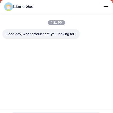
নিয়ন্ত্রণ
Elaine Guo
যোগাযোগ
4:21 PM
করুন
Good day, what product are you looking for?
BLOG
উদ্ধৃতির
জন্য
আবেদন
VR
160 মিমি ব্যবধান তরঙ্গ ASA সিন্থেটিক রজন টালি আবহাওয়া প্রতিরোধের তাপ
নিরোধক