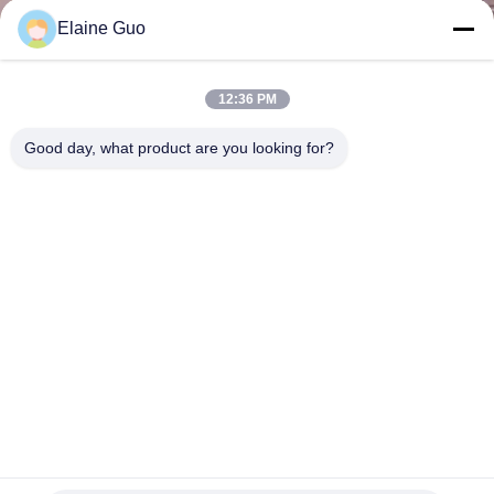
নিয়ন্ত্রণ
Elaine Guo
যোগাযোগ
12:36 PM
করুন
Good day, what product are you looking for?
BLOG
উদ্ধৃতির
জন্য
আবেদন
VR
পার্কিং কভার carport জন্য তাপ নিরোধক PVC UPVC ছাদ টাইলস দ্রুত
ইনস্টলেশন